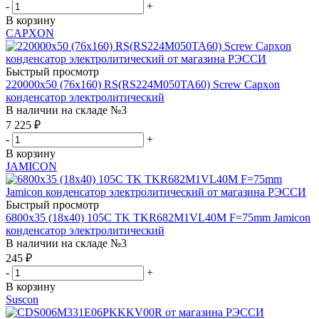
-
+
В корзину
CAPXON
Быстрый просмотр
220000х50 (76х160) RS(RS224M050TA60) Screw Capxon
конденсатор электролитический
В наличии на складе №3
7 225
₽
-
+
В корзину
JAMICON
Быстрый просмотр
6800х35 (18х40) 105С TK TKR682M1VL40M F=75mm Jamicon
конденсатор электролитический
В наличии на складе №3
245
₽
-
+
В корзину
Suscon