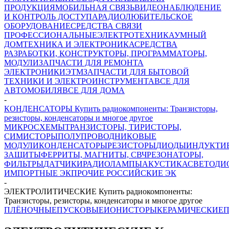
ПРОДУКЦИЯ
МОБИЛЬНАЯ СВЯЗЬ
ВИДЕОНАБЛЮДЕНИЕ
И КОНТРОЛЬ ДОСТУПА
РАДИОЛЮБИТЕЛЬСКОЕ
ОБОРУДОВАНИЕ
СРЕДСТВА СВЯЗИ
ПРОФЕССИОНАЛЬНЫЕ
ЭЛЕКТРОТЕХНИКА
УМНЫЙ
ДОМ
ТЕХНИКА И ЭЛЕКТРОНИКА
СРЕДСТВА
РАЗРАБОТКИ, КОНСТРУКТОРЫ, ПРОГРАММАТОРЫ,
МОДУЛИ
ЗАПЧАСТИ ДЛЯ РЕМОНТА
ЭЛЕКТРОНИКИ
ЭТМ
ЗАПЧАСТИ ДЛЯ БЫТОВОЙ
ТЕХНИКИ И ЭЛЕКТРОИНСТРУМЕНТА
ВСЕ ДЛЯ
АВТОМОБИЛЯ
ВСЕ ДЛЯ ДОМА
-
КОНДЕНСАТОРЫ Купить радиокомпоненты: Транзисторы,
резисторы, конденсаторы и многое другое
МИКРОСХЕМЫ
ТРАНЗИСТОРЫ, ТИРИСТОРЫ,
СИМИСТОРЫ
ПОЛУПРОВОДНИКОВЫЕ
МОДУЛИ
КОНДЕНСАТОРЫ
РЕЗИСТОРЫ
ДИОДЫ
ИНДУКТИ
ЗАЩИТЫ
ФЕРРИТЫ, МАГНИТЫ, СВЧ
РЕЗОНАТОРЫ,
ФИЛЬТРЫ
ДАТЧИКИ
РАДИОЛАМПЫ
АКУСТИКА
СВЕТОДИ
ИМПОРТНЫЕ ЭК
ПРОЧИЕ РОССИЙСКИЕ ЭК
-
ЭЛЕКТРОЛИТИЧЕСКИЕ Купить радиокомпоненты:
Транзисторы, резисторы, конденсаторы и многое другое
ПЛЁНОЧНЫЕ
ПУСКОВЫЕ
ИОНИСТОРЫ
КЕРАМИЧЕСКИЕ
П