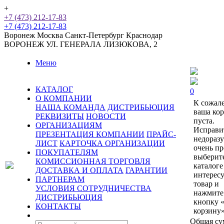
+
+7 (473) 212-17-83
+7 (473) 212-17-83
Воронеж
Москва
Санкт-Петербург
Краснодар
ВОРОНЕЖ
УЛ. ГЕНЕРАЛА ЛИЗЮКОВА, 2
Меню
КАТАЛОГ
0
О КОМПАНИИ
К сожал
НАША КОМАНДА
ДИСТРИБЬЮЦИЯ
ваша ко
РЕКВИЗИТЫ
НОВОСТИ
пуста.
ОРГАНИЗАЦИЯМ
Исправи
ПРЕЗЕНТАЦИЯ КОМПАНИИ
ПРАЙС-
недораз
ЛИСТ
КАРТОЧКА ОРГАНИЗАЦИИ
очень пр
ПОКУПАТЕЛЯМ
выберит
КОМИССИОННАЯ ТОРГОВЛЯ
каталоге
ДОСТАВКА И ОПЛАТА
ГАРАНТИИ
интерес
ПАРТНЕРАМ
товар и
УСЛОВИЯ СОТРУДНИЧЕСТВА
нажмите
ДИСТРИБЬЮЦИЯ
кнопку 
КОНТАКТЫ
корзину»
Общая су