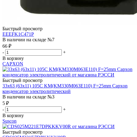
Быстрый просмотр
EEEFK1C471P
В наличии на складе №7
66
₽
-
+
В корзину
CAPXON
Быстрый просмотр
33х63 (63х11) 105C KM(KM330M063E110) F=25mm Capxon
конденсатор электролитический
В наличии на складе №3
5
₽
-
+
В корзину
Suscon
Быстрый просмотр