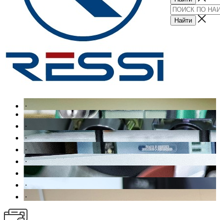
.
.
.
.
.
.
.
.