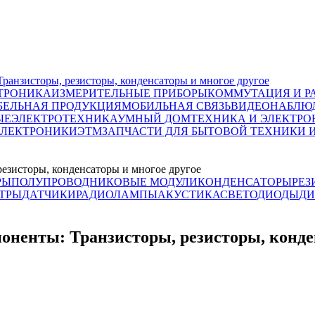
исторы, резисторы, конденсаторы и многое другое
ТРОНИКА
ИЗМЕРИТЕЛЬНЫЕ ПРИБОРЫ
КОММУТАЦИЯ И Р
БЕЛЬНАЯ ПРОДУКЦИЯ
МОБИЛЬНАЯ СВЯЗЬ
ВИДЕОНАБЛЮД
ЫЕ
ЭЛЕКТРОТЕХНИКА
УМНЫЙ ДОМ
ТЕХНИКА И ЭЛЕКТРО
ЭЛЕКТРОНИКИ
ЭТМ
ЗАПЧАСТИ ДЛЯ БЫТОВОЙ ТЕХНИКИ 
исторы, конденсаторы и многое другое
РЫ
ПОЛУПРОВОДНИКОВЫЕ МОДУЛИ
КОНДЕНСАТОРЫ
РЕЗ
ЬТРЫ
ДАТЧИКИ
РАДИОЛАМПЫ
АКУСТИКА
СВЕТОДИОДЫ
ДИ
ты: Транзисторы, резисторы, конденс