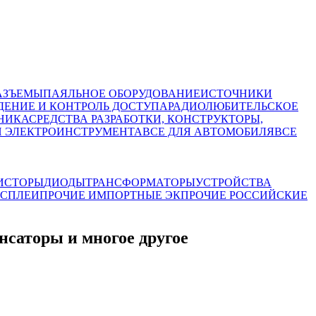
АЗЪЕМЫ
ПАЯЛЬНОЕ ОБОРУДОВАНИЕ
ИСТОЧНИКИ
ЕНИЕ И КОНТРОЛЬ ДОСТУПА
РАДИОЛЮБИТЕЛЬСКОЕ
НИКА
СРЕДСТВА РАЗРАБОТКИ, КОНСТРУКТОРЫ,
И ЭЛЕКТРОИНСТРУМЕНТА
ВСЕ ДЛЯ АВТОМОБИЛЯ
ВСЕ
ИСТОРЫ
ДИОДЫ
ТРАНСФОРМАТОРЫ
УСТРОЙСТВА
СПЛЕИ
ПРОЧИЕ ИМПОРТНЫЕ ЭК
ПРОЧИЕ РОССИЙСКИЕ
аторы и многое другое