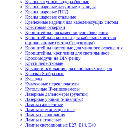
Краны латунные водоразборные
Краны шаровые латунные для воды
Краны шаровые ПНД
Краны шаровые стальные
Крепежные изделия для кабеленесущих систем
Крестовые отвертки
Кронштейны для камер видеонаблюдения
Кронштейны и консоли для кабельных лотков
оцинкованные (метод Сендзимира)
Кронштейны настенные для уличного освещения
Кронштейны, крепления для светильников
Кросс-модули на DIN-рейку
Круги лепестковые
Крыши и основания для напольных шкафов
Крючки S-образные
Кувалды
Кулачковые переключатели
Купольные IP-видеокамеры
Лазерные дальномеры (рулетки)
Лазерные уровни (нивелиры)
Лампы галогенные
Лампы люминесцентные
Лампы накаливания
Лампы натриевые
Лампы светодиодные E27, E14, E40