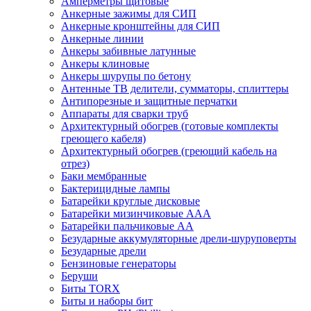
Амперметры щитовые
Анкерные зажимы для СИП
Анкерные кронштейны для СИП
Анкерные линии
Анкеры забивные латунные
Анкеры клиновые
Анкеры шурупы по бетону
Антенные ТВ делители, сумматоры, сплиттеры
Антипорезные и защитные перчатки
Аппараты для сварки труб
Архитектурный обогрев (готовые комплекты
греющего кабеля)
Архитектурный обогрев (греющий кабель на
отрез)
Баки мембранные
Бактерицидные лампы
Батарейки круглые дисковые
Батарейки мизинчиковые ААА
Батарейки пальчиковые АА
Безударные аккумуляторные дрели-шуруповерты
Безударные дрели
Бензиновые генераторы
Беруши
Биты TORX
Биты и наборы бит