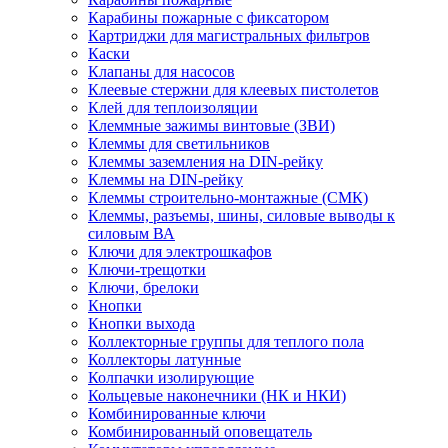
Карабины пожарные с фиксатором
Картриджи для магистральных фильтров
Каски
Клапаны для насосов
Клеевые стержни для клеевых пистолетов
Клей для теплоизоляции
Клеммные зажимы винтовые (ЗВИ)
Клеммы для светильников
Клеммы заземления на DIN-рейку
Клеммы на DIN-рейку
Клеммы строительно-монтажные (СМК)
Клеммы, разъемы, шины, силовые выводы к
силовым ВА
Ключи для электрошкафов
Ключи-трещотки
Ключи, брелоки
Кнопки
Кнопки выхода
Коллекторные группы для теплого пола
Коллекторы латунные
Колпачки изолирующие
Кольцевые наконечники (НК и НКИ)
Комбинированные ключи
Комбинированный оповещатель