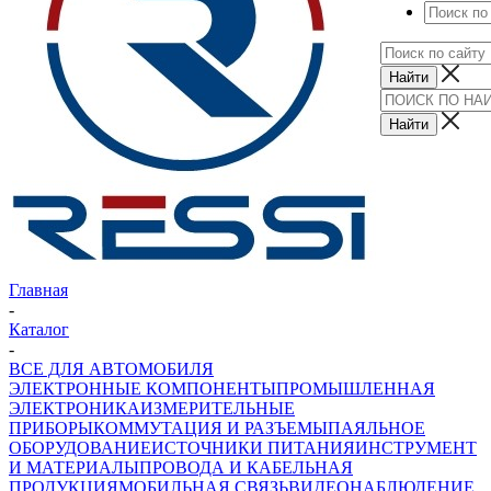
Главная
-
Каталог
-
ВСЕ ДЛЯ АВТОМОБИЛЯ
ЭЛЕКТРОННЫЕ КОМПОНЕНТЫ
ПРОМЫШЛЕННАЯ
ЭЛЕКТРОНИКА
ИЗМЕРИТЕЛЬНЫЕ
ПРИБОРЫ
КОММУТАЦИЯ И РАЗЪЕМЫ
ПАЯЛЬНОЕ
ОБОРУДОВАНИЕ
ИСТОЧНИКИ ПИТАНИЯ
ИНСТРУМЕНТ
И МАТЕРИАЛЫ
ПРОВОДА И КАБЕЛЬНАЯ
ПРОДУКЦИЯ
МОБИЛЬНАЯ СВЯЗЬ
ВИДЕОНАБЛЮДЕНИЕ