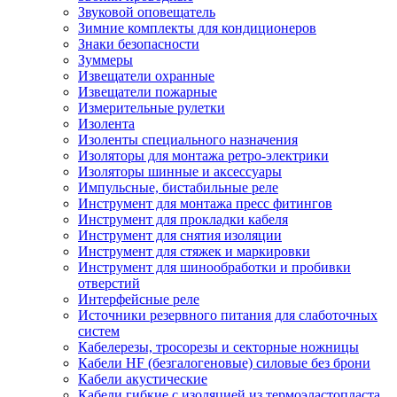
Звуковой оповещатель
Зимние комплекты для кондиционеров
Знаки безопасности
Зуммеры
Извещатели охранные
Извещатели пожарные
Измерительные рулетки
Изолента
Изоленты специального назначения
Изоляторы для монтажа ретро-электрики
Изоляторы шинные и аксессуары
Импульсные, бистабильные реле
Инструмент для монтажа пресс фитингов
Инструмент для прокладки кабеля
Инструмент для снятия изоляции
Инструмент для стяжек и маркировки
Инструмент для шинообработки и пробивки
отверстий
Интерфейсные реле
Источники резервного питания для слаботочных
систем
Кабелерезы, тросорезы и секторные ножницы
Кабели HF (безгалогеновые) силовые без брони
Кабели акустические
Кабели гибкие с изоляцией из термоэластопласта