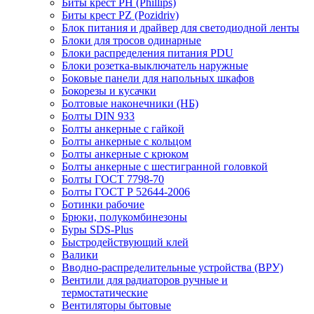
Биты крест PH (Phillips)
Биты крест PZ (Pozidriv)
Блок питания и драйвер для светодиодной ленты
Блоки для тросов одинарные
Блоки распределения питания PDU
Блоки розетка-выключатель наружные
Боковые панели для напольных шкафов
Бокорезы и кусачки
Болтовые наконечники (НБ)
Болты DIN 933
Болты анкерные с гайкой
Болты анкерные с кольцом
Болты анкерные с крюком
Болты анкерные с шестигранной головкой
Болты ГОСТ 7798-70
Болты ГОСТ Р 52644-2006
Ботинки рабочие
Брюки, полукомбинезоны
Буры SDS-Plus
Быстродействующий клей
Валики
Вводно-распределительные устройства (ВРУ)
Вентили для радиаторов ручные и
термостатические
Вентиляторы бытовые