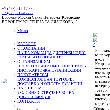
+
+7 (473) 212-17-83
+7 (473) 212-17-83
Воронеж
Москва
Санкт-Петербург
Краснодар
ВОРОНЕЖ
УЛ. ГЕНЕРАЛА ЛИЗЮКОВА, 2
Меню
КАТАЛОГ
0
О КОМПАНИИ
К сожал
НАША КОМАНДА
ДИСТРИБЬЮЦИЯ
ваша ко
РЕКВИЗИТЫ
НОВОСТИ
пуста.
ОРГАНИЗАЦИЯМ
Исправи
ПРЕЗЕНТАЦИЯ КОМПАНИИ
ПРАЙС-
недораз
ЛИСТ
КАРТОЧКА ОРГАНИЗАЦИИ
очень пр
ПОКУПАТЕЛЯМ
выберит
КОМИССИОННАЯ ТОРГОВЛЯ
каталоге
ДОСТАВКА И ОПЛАТА
ГАРАНТИИ
интерес
ПАРТНЕРАМ
товар и
УСЛОВИЯ СОТРУДНИЧЕСТВА
нажмите
ДИСТРИБЬЮЦИЯ
кнопку 
КОНТАКТЫ
корзину»
Общая су