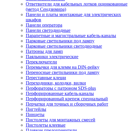
Ответвители для кабельных лотков оцинкованные
(метод Сендзимира)
Панели и платы монтажные для электрических
шкафов
Панели оператора
Панели светодиодные
Парапетные и магистральные кабель-каналы
Парковые светильники под лампу
Парковые светильники светодиодные
Патроны для ламп
Паяльники электрические
Переключатели
Перемычки для клемм на DIN-рейку
Переносные светильники под лампу
Переставные клещи
Переходники, колодки, вилки
Перфораторы с патроном SDS-plus
Перфорированные кабель-каналы
Перфорированный крепеж специальный
Перчатки для точных и сборочных работ
Пигтейлы
Пинцеты
Пистолеты для монтажных смесей
Пистолеты клеевые
Плавкие предохранители