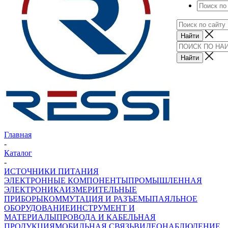
Главная
-
Каталог
-
ИСТОЧНИКИ ПИТАНИЯ
ЭЛЕКТРОННЫЕ КОМПОНЕНТЫ
ПРОМЫШЛЕННАЯ
ЭЛЕКТРОНИКА
ИЗМЕРИТЕЛЬНЫЕ
ПРИБОРЫ
КОММУТАЦИЯ И РАЗЪЕМЫ
ПАЯЛЬНОЕ
ОБОРУДОВАНИЕ
ИНСТРУМЕНТ И
МАТЕРИАЛЫ
ПРОВОДА И КАБЕЛЬНАЯ
ПРОДУКЦИЯ
МОБИЛЬНАЯ СВЯЗЬ
ВИДЕОНАБЛЮДЕНИЕ