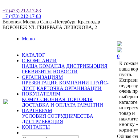
+
+7 (473) 212-17-83
+7 (473) 212-17-83
Воронеж
Москва
Санкт-Петербург
Краснодар
ВОРОНЕЖ
УЛ. ГЕНЕРАЛА ЛИЗЮКОВА, 2
Меню
КАТАЛОГ
0
О КОМПАНИИ
К сожал
НАША КОМАНДА
ДИСТРИБЬЮЦИЯ
ваша ко
РЕКВИЗИТЫ
НОВОСТИ
пуста.
ОРГАНИЗАЦИЯМ
Исправи
ПРЕЗЕНТАЦИЯ КОМПАНИИ
ПРАЙС-
недораз
ЛИСТ
КАРТОЧКА ОРГАНИЗАЦИИ
очень пр
ПОКУПАТЕЛЯМ
выберит
КОМИССИОННАЯ ТОРГОВЛЯ
каталоге
ДОСТАВКА И ОПЛАТА
ГАРАНТИИ
интерес
ПАРТНЕРАМ
товар и
УСЛОВИЯ СОТРУДНИЧЕСТВА
нажмите
ДИСТРИБЬЮЦИЯ
кнопку 
КОНТАКТЫ
корзину»
Общая су