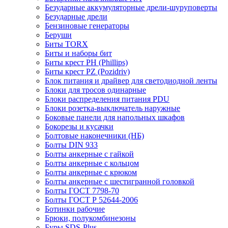
Безударные аккумуляторные дрели-шуруповерты
Безударные дрели
Бензиновые генераторы
Беруши
Биты TORX
Биты и наборы бит
Биты крест PH (Phillips)
Биты крест PZ (Pozidriv)
Блок питания и драйвер для светодиодной ленты
Блоки для тросов одинарные
Блоки распределения питания PDU
Блоки розетка-выключатель наружные
Боковые панели для напольных шкафов
Бокорезы и кусачки
Болтовые наконечники (НБ)
Болты DIN 933
Болты анкерные с гайкой
Болты анкерные с кольцом
Болты анкерные с крюком
Болты анкерные с шестигранной головкой
Болты ГОСТ 7798-70
Болты ГОСТ Р 52644-2006
Ботинки рабочие
Брюки, полукомбинезоны
Буры SDS-Plus