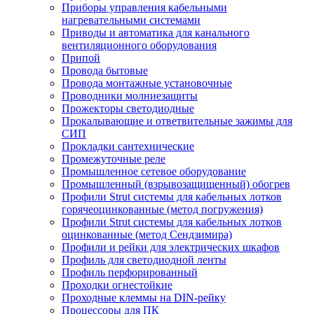
Приборы управления кабельными
нагревательными системами
Приводы и автоматика для канального
вентиляционного оборудования
Припой
Провода бытовые
Провода монтажные установочные
Проводники молниезащиты
Прожекторы светодиодные
Прокалывающие и ответвительные зажимы для
СИП
Прокладки сантехнические
Промежуточные реле
Промышленное сетевое оборудование
Промышленный (взрывозащищенный) обогрев
Профили Strut системы для кабельных лотков
горячеоцинкованные (метод погружения)
Профили Strut системы для кабельных лотков
оцинкованные (метод Сендзимира)
Профили и рейки для электрических шкафов
Профиль для светодиодной ленты
Профиль перфорированный
Проходки огнестойкие
Проходные клеммы на DIN-рейку
Процессоры для ПК