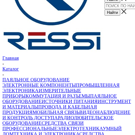
Главная
-
Каталог
-
ПАЯЛЬНОЕ ОБОРУДОВАНИЕ
ЭЛЕКТРОННЫЕ КОМПОНЕНТЫ
ПРОМЫШЛЕННАЯ
ЭЛЕКТРОНИКА
ИЗМЕРИТЕЛЬНЫЕ
ПРИБОРЫ
КОММУТАЦИЯ И РАЗЪЕМЫ
ПАЯЛЬНОЕ
ОБОРУДОВАНИЕ
ИСТОЧНИКИ ПИТАНИЯ
ИНСТРУМЕНТ
И МАТЕРИАЛЫ
ПРОВОДА И КАБЕЛЬНАЯ
ПРОДУКЦИЯ
МОБИЛЬНАЯ СВЯЗЬ
ВИДЕОНАБЛЮДЕНИЕ
И КОНТРОЛЬ ДОСТУПА
РАДИОЛЮБИТЕЛЬСКОЕ
ОБОРУДОВАНИЕ
СРЕДСТВА СВЯЗИ
ПРОФЕССИОНАЛЬНЫЕ
ЭЛЕКТРОТЕХНИКА
УМНЫЙ
ДОМ
ТЕХНИКА И ЭЛЕКТРОНИКА
СРЕДСТВА