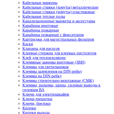
Кабельные маркеры
Кабельные стяжки (хомуты) металлические
Кабельные стяжки (хомуты) пластиковые
Кабельные теплые полы
Канализационные манжеты и аксессуары
Карабины винтовые
Карабины пожарные
Карабины пожарные с фиксатором
Картриджи для магистральных фильтров
Каски
Клапаны для насосов
Клеевые стержни для клеевых пистолетов
Клей для теплоизоляции
Клеммные зажимы винтовые (ЗВИ)
Клеммы для светильников
Клеммы заземления на DIN-рейку
Клеммы на DIN-рейку
Клеммы строительно-монтажные (СМК)
Клеммы, разъемы, шины, силовые выводы к
силовым ВА
Ключи для электрошкафов
Ключи-трещотки
Ключи, брелоки
Кнопки
Кнопки выхода