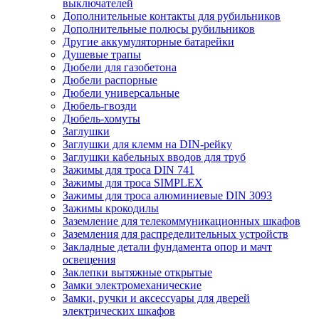
выключателей
Дополнительные контакты для рубильников
Дополнительные полюсы рубильников
Другие аккумуляторные батарейки
Душевые трапы
Дюбели для газобетона
Дюбели распорные
Дюбели универсальные
Дюбель-гвозди
Дюбель-хомуты
Заглушки
Заглушки для клемм на DIN-рейку
Заглушки кабельных вводов для труб
Зажимы для троса DIN 741
Зажимы для троса SIMPLEX
Зажимы для троса алюминиевые DIN 3093
Зажимы крокодилы
Заземление для телекоммуникационных шкафов
Заземления для распределительных устройств
Закладные детали фундамента опор и мачт
освещения
Заклепки вытяжные открытые
Замки электромеханические
Замки, ручки и аксессуары для дверей
электрических шкафов