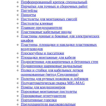
Перфорированный крепеж специальный
Перчатки для точных и сборочных работ
Пигтейлы
Пинцеты
Пистолеты для монтажных смесей
Пистолеты клеевые
Плавкие предохранители
Пластиковые кабельные вводы
Пластины донные и боковые для электрических
шкафов
Пластины, площадки и накладки пластиковых
воздуховодов
Плоскогубцы и пассатижи
Площадки монтажные для кабеля
Подрозетники для кирпичных и бетонных стен
Подшипники шариковые радиальные
Полки и стойки для кабельных лотков
оцинкованные (метод Сендзимира)
Полотна для ручных ножовок и лобзиков
Полуавтоматическая сварка MIG-MAG
Помпы для кондиционеров
Пороховые монтажные пистолеты
Порошковые огнетушители
Портативные горелки
Предохранители высоковольтные