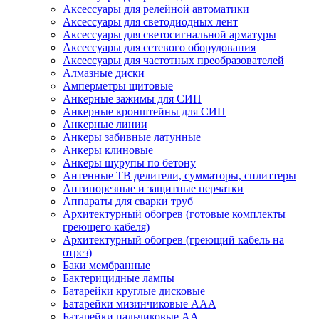
Аксессуары для релейной автоматики
Аксессуары для светодиодных лент
Аксессуары для светосигнальной арматуры
Аксессуары для сетевого оборудования
Аксессуары для частотных преобразователей
Алмазные диски
Амперметры щитовые
Анкерные зажимы для СИП
Анкерные кронштейны для СИП
Анкерные линии
Анкеры забивные латунные
Анкеры клиновые
Анкеры шурупы по бетону
Антенные ТВ делители, сумматоры, сплиттеры
Антипорезные и защитные перчатки
Аппараты для сварки труб
Архитектурный обогрев (готовые комплекты
греющего кабеля)
Архитектурный обогрев (греющий кабель на
отрез)
Баки мембранные
Бактерицидные лампы
Батарейки круглые дисковые
Батарейки мизинчиковые ААА
Батарейки пальчиковые АА