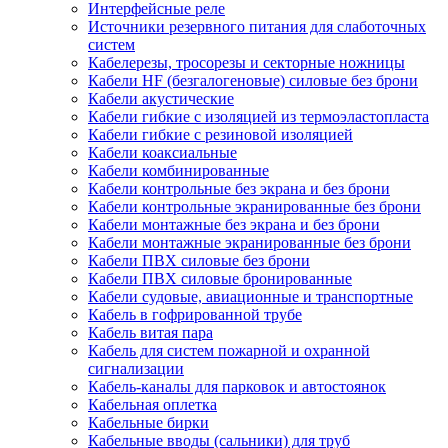
Интерфейсные реле
Источники резервного питания для слаботочных
систем
Кабелерезы, тросорезы и секторные ножницы
Кабели HF (безгалогеновые) силовые без брони
Кабели акустические
Кабели гибкие с изоляцией из термоэластопласта
Кабели гибкие с резиновой изоляцией
Кабели коаксиальные
Кабели комбинированные
Кабели контрольные без экрана и без брони
Кабели контрольные экранированные без брони
Кабели монтажные без экрана и без брони
Кабели монтажные экранированные без брони
Кабели ПВХ силовые без брони
Кабели ПВХ силовые бронированные
Кабели судовые, авиационные и транспортные
Кабель в гофрированной трубе
Кабель витая пара
Кабель для систем пожарной и охранной
сигнализации
Кабель-каналы для парковок и автостоянок
Кабельная оплетка
Кабельные бирки
Кабельные вводы (сальники) для труб