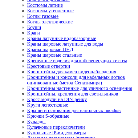
Костюмы летние
Костюмы утепленные
Котлы газовые
Котлы электрические
Коуши
Краги
Краны латунные водоразборные
Краны шаровые латунные для воды
Краны шаровые ПНД
Краны шаровые стальные
Крепежные изделия для кабеленесущих систем
Крестовые отвертки
Кронштейны для камер видеонаблюдения
Кронштейны и консоли для кабельных лотков
оцинкованные (метод Сендзимира)
Кронштейны настенные для уличного освещения
Кронштейны, крепления для светильников
Кросс-модули на DIN-рейку
Круги лепестковые
Крыши и основания для напольных шкафов
Крючки S-образные
Кувалды
Кулачковые переключатели
Купольные IP-видеокамеры