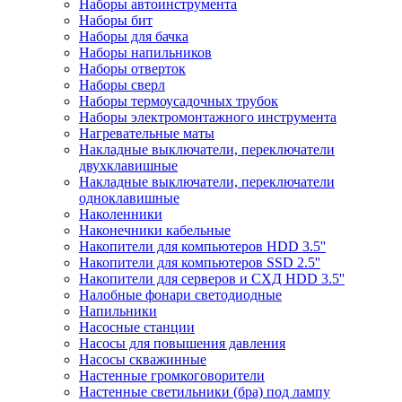
Наборы автоинструмента
Наборы бит
Наборы для бачка
Наборы напильников
Наборы отверток
Наборы сверл
Наборы термоусадочных трубок
Наборы электромонтажного инструмента
Нагревательные маты
Накладные выключатели, переключатели
двухклавишные
Накладные выключатели, переключатели
одноклавишные
Наколенники
Наконечники кабельные
Накопители для компьютеров HDD 3.5''
Накопители для компьютеров SSD 2.5''
Накопители для серверов и СХД HDD 3.5''
Налобные фонари светодиодные
Напильники
Насосные станции
Насосы для повышения давления
Насосы скважинные
Настенные громкоговорители
Настенные светильники (бра) под лампу