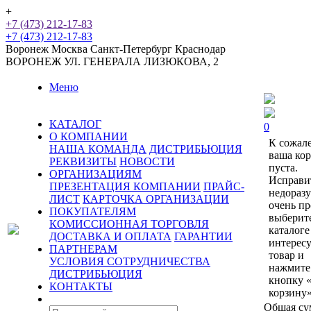
+
+7 (473) 212-17-83
+7 (473) 212-17-83
Воронеж
Москва
Санкт-Петербург
Краснодар
ВОРОНЕЖ
УЛ. ГЕНЕРАЛА ЛИЗЮКОВА, 2
Меню
КАТАЛОГ
0
О КОМПАНИИ
К сожал
НАША КОМАНДА
ДИСТРИБЬЮЦИЯ
ваша ко
РЕКВИЗИТЫ
НОВОСТИ
пуста.
ОРГАНИЗАЦИЯМ
Исправи
ПРЕЗЕНТАЦИЯ КОМПАНИИ
ПРАЙС-
недораз
ЛИСТ
КАРТОЧКА ОРГАНИЗАЦИИ
очень пр
ПОКУПАТЕЛЯМ
выберит
КОМИССИОННАЯ ТОРГОВЛЯ
каталоге
ДОСТАВКА И ОПЛАТА
ГАРАНТИИ
интерес
ПАРТНЕРАМ
товар и
УСЛОВИЯ СОТРУДНИЧЕСТВА
нажмите
ДИСТРИБЬЮЦИЯ
кнопку 
КОНТАКТЫ
корзину»
Общая су