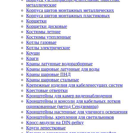
металлические
Корпуса щитов монтажных металлических
Корпуса щитов монтажных пластиковых
Корщетки
Корщетки дисковые
Костюмы летние
Костюмы утепленные
Котлы газовые
Котлы электрические
Коуши
Краги
Краны латунные водоразборные
Краны шаровые латунные для воды
Краны шаровые ПНД
Краны шаровые стальные
Крепежные изделия для кабеленесущих систем
Крестовые отвертки
Кронштейны для камер видеонаблюдения
Кронштейны и консоли для кабельных лотков
оцинкованные (метод Сендзимира)
Кронштейны настенные для уличного освещения
Кронштейны, крепления для светильников
Кросс-модули на DIN-рейку
Круги лепестковые