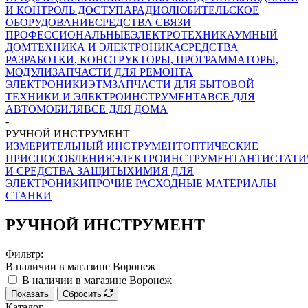
И КОНТРОЛЬ ДОСТУПА
РАДИОЛЮБИТЕЛЬСКОЕ
ОБОРУДОВАНИЕ
СРЕДСТВА СВЯЗИ
ПРОФЕССИОНАЛЬНЫЕ
ЭЛЕКТРОТЕХНИКА
УМНЫЙ
ДОМ
ТЕХНИКА И ЭЛЕКТРОНИКА
СРЕДСТВА
РАЗРАБОТКИ, КОНСТРУКТОРЫ, ПРОГРАММАТОРЫ,
МОДУЛИ
ЗАПЧАСТИ ДЛЯ РЕМОНТА
ЭЛЕКТРОНИКИ
ЭТМ
ЗАПЧАСТИ ДЛЯ БЫТОВОЙ
ТЕХНИКИ И ЭЛЕКТРОИНСТРУМЕНТА
ВСЕ ДЛЯ
АВТОМОБИЛЯ
ВСЕ ДЛЯ ДОМА
-
РУЧНОЙ ИНСТРУМЕНТ
ИЗМЕРИТЕЛЬНЫЙ ИНСТРУМЕНТ
ОПТИЧЕСКИЕ
ПРИСПОСОБЛЕНИЯ
ЭЛЕКТРОИНСТРУМЕНТ
АНТИСТАТИ
И СРЕДСТВА ЗАЩИТЫ
ХИМИЯ ДЛЯ
ЭЛЕКТРОНИКИ
ПРОЧИЕ РАСХОДНЫЕ МАТЕРИАЛЫ
СТАНКИ
РУЧНОЙ ИНСТРУМЕНТ
Фильтр:
В наличии в магазине Воронеж
В наличии в магазине Воронеж
Показать
Сбросить
Каталог