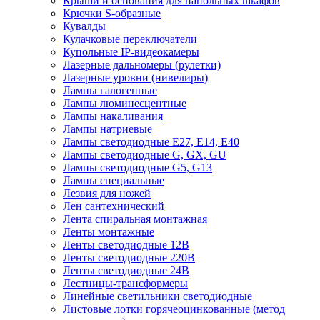
Крыши и основания для напольных шкафов
Крючки S-образные
Кувалды
Кулачковые переключатели
Купольные IP-видеокамеры
Лазерные дальномеры (рулетки)
Лазерные уровни (нивелиры)
Лампы галогенные
Лампы люминесцентные
Лампы накаливания
Лампы натриевые
Лампы светодиодные E27, E14, E40
Лампы светодиодные G, GX, GU
Лампы светодиодные G5, G13
Лампы специальные
Лезвия для ножей
Лен сантехнический
Лента спиральная монтажная
Ленты монтажные
Ленты светодиодные 12В
Ленты светодиодные 220В
Ленты светодиодные 24В
Лестницы-трансформеры
Линейные светильники светодиодные
Листовые лотки горячеоцинкованные (метод