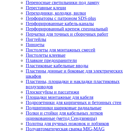
Переносные светильники под лампу
Переставные клещи
Переходники, колодки, вилки
Перфораторы с патроном SDS-plus
Перфорированные кабель-каналы
Перфорированный крепеж специальный
Перчатки для точных и сборочных работ
Пигтейлы
Пинцеты
Пистолеты для монтажных смесей
Пистолеты клеевые
Плавкие предохранители
Пластиковые кабельные вводы
Пластины донные и боковые для электрических
шкафов
Пластины, площадки и накладки пластиковых
воздуховодов
Плоскогубцы и пассатижи
Площадки монтажные для кабеля
Подрозетники для кирпичных и бетонных стен
Подшипники шариковые радиальные
Полки и стойки для кабельных лотков
оцинкованные (метод Сендзимира)
Полотна для ручных ножовок и лобзиков
Полуавтоматическая сварка MIG-MAG