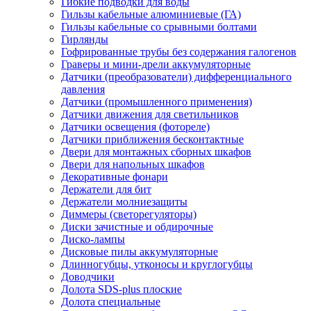
Гибкие подводки для воды
Гильзы кабельные алюминиевые (ГА)
Гильзы кабельные со срывными болтами
Гирлянды
Гофрированные трубы без содержания галогенов
Граверы и мини-дрели аккумуляторные
Датчики (преобразователи) дифференциального
давления
Датчики (промышленного применения)
Датчики движения для светильников
Датчики освещения (фотореле)
Датчики приближения бесконтактные
Двери для монтажных сборных шкафов
Двери для напольных шкафов
Декоративные фонари
Держатели для бит
Держатели молниезащиты
Диммеры (светорегуляторы)
Диски зачистные и обдирочные
Диско-лампы
Дисковые пилы аккумуляторные
Длинногубцы, утконосы и круглогубцы
Доводчики
Долота SDS-plus плоские
Долота специальные