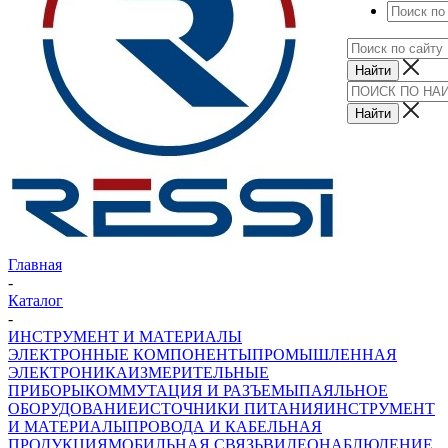
Главная
-
Каталог
-
ИНСТРУМЕНТ И МАТЕРИАЛЫ
ЭЛЕКТРОННЫЕ КОМПОНЕНТЫ
ПРОМЫШЛЕННАЯ
ЭЛЕКТРОНИКА
ИЗМЕРИТЕЛЬНЫЕ
ПРИБОРЫ
КОММУТАЦИЯ И РАЗЪЕМЫ
ПАЯЛЬНОЕ
ОБОРУДОВАНИЕ
ИСТОЧНИКИ ПИТАНИЯ
ИНСТРУМЕНТ
И МАТЕРИАЛЫ
ПРОВОДА И КАБЕЛЬНАЯ
ПРОДУКЦИЯ
МОБИЛЬНАЯ СВЯЗЬ
ВИДЕОНАБЛЮДЕНИЕ