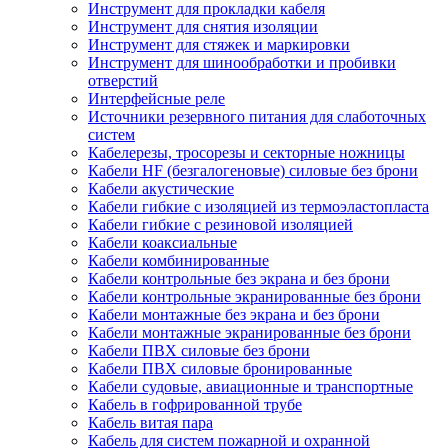
Инструмент для прокладки кабеля
Инструмент для снятия изоляции
Инструмент для стяжек и маркировки
Инструмент для шинообработки и пробивки
отверстий
Интерфейсные реле
Источники резервного питания для слаботочных
систем
Кабелерезы, тросорезы и секторные ножницы
Кабели HF (безгалогеновые) силовые без брони
Кабели акустические
Кабели гибкие с изоляцией из термоэластопласта
Кабели гибкие с резиновой изоляцией
Кабели коаксиальные
Кабели комбинированные
Кабели контрольные без экрана и без брони
Кабели контрольные экранированные без брони
Кабели монтажные без экрана и без брони
Кабели монтажные экранированные без брони
Кабели ПВХ силовые без брони
Кабели ПВХ силовые бронированные
Кабели судовые, авиационные и транспортные
Кабель в гофрированной трубе
Кабель витая пара
Кабель для систем пожарной и охранной