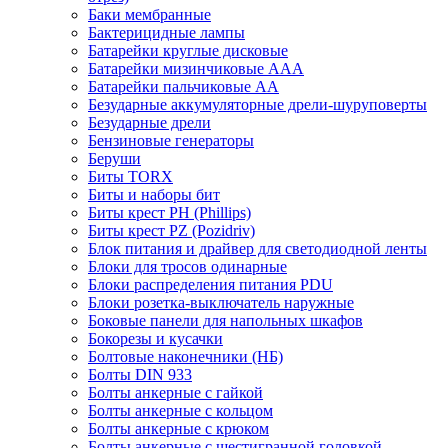
Баки мембранные
Бактерицидные лампы
Батарейки круглые дисковые
Батарейки мизинчиковые ААА
Батарейки пальчиковые АА
Безударные аккумуляторные дрели-шуруповерты
Безударные дрели
Бензиновые генераторы
Беруши
Биты TORX
Биты и наборы бит
Биты крест PH (Phillips)
Биты крест PZ (Pozidriv)
Блок питания и драйвер для светодиодной ленты
Блоки для тросов одинарные
Блоки распределения питания PDU
Блоки розетка-выключатель наружные
Боковые панели для напольных шкафов
Бокорезы и кусачки
Болтовые наконечники (НБ)
Болты DIN 933
Болты анкерные с гайкой
Болты анкерные с кольцом
Болты анкерные с крюком
Болты анкерные с шестигранной головкой