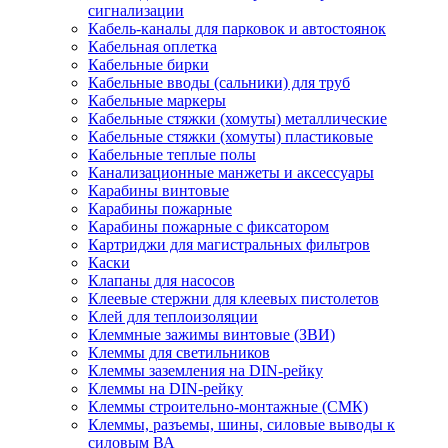
сигнализации
Кабель-каналы для парковок и автостоянок
Кабельная оплетка
Кабельные бирки
Кабельные вводы (сальники) для труб
Кабельные маркеры
Кабельные стяжки (хомуты) металлические
Кабельные стяжки (хомуты) пластиковые
Кабельные теплые полы
Канализационные манжеты и аксессуары
Карабины винтовые
Карабины пожарные
Карабины пожарные с фиксатором
Картриджи для магистральных фильтров
Каски
Клапаны для насосов
Клеевые стержни для клеевых пистолетов
Клей для теплоизоляции
Клеммные зажимы винтовые (ЗВИ)
Клеммы для светильников
Клеммы заземления на DIN-рейку
Клеммы на DIN-рейку
Клеммы строительно-монтажные (СМК)
Клеммы, разъемы, шины, силовые выводы к
силовым ВА