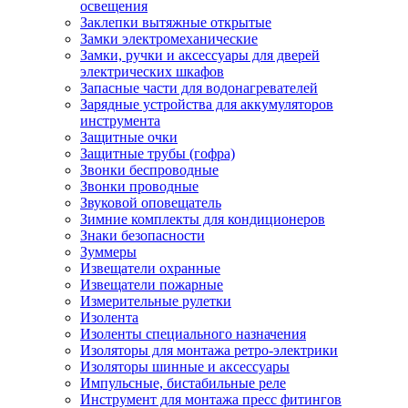
освещения
Заклепки вытяжные открытые
Замки электромеханические
Замки, ручки и аксессуары для дверей
электрических шкафов
Запасные части для водонагревателей
Зарядные устройства для аккумуляторов
инструмента
Защитные очки
Защитные трубы (гофра)
Звонки беспроводные
Звонки проводные
Звуковой оповещатель
Зимние комплекты для кондиционеров
Знаки безопасности
Зуммеры
Извещатели охранные
Извещатели пожарные
Измерительные рулетки
Изолента
Изоленты специального назначения
Изоляторы для монтажа ретро-электрики
Изоляторы шинные и аксессуары
Импульсные, бистабильные реле
Инструмент для монтажа пресс фитингов