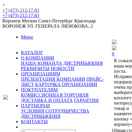
+
+7 (473) 212-17-83
+7 (473) 212-17-83
Воронеж
Москва
Санкт-Петербург
Краснодар
ВОРОНЕЖ
УЛ. ГЕНЕРАЛА ЛИЗЮКОВА, 2
Меню
КАТАЛОГ
0
О КОМПАНИИ
К сожал
НАША КОМАНДА
ДИСТРИБЬЮЦИЯ
ваша ко
РЕКВИЗИТЫ
НОВОСТИ
пуста.
ОРГАНИЗАЦИЯМ
Исправи
ПРЕЗЕНТАЦИЯ КОМПАНИИ
ПРАЙС-
недораз
ЛИСТ
КАРТОЧКА ОРГАНИЗАЦИИ
очень пр
ПОКУПАТЕЛЯМ
выберит
КОМИССИОННАЯ ТОРГОВЛЯ
каталоге
ДОСТАВКА И ОПЛАТА
ГАРАНТИИ
интерес
ПАРТНЕРАМ
товар и
УСЛОВИЯ СОТРУДНИЧЕСТВА
нажмите
ДИСТРИБЬЮЦИЯ
кнопку 
КОНТАКТЫ
корзину»
Общая су