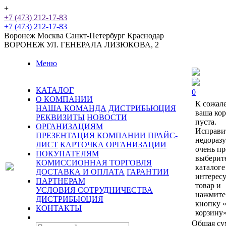
+
+7 (473) 212-17-83
+7 (473) 212-17-83
Воронеж
Москва
Санкт-Петербург
Краснодар
ВОРОНЕЖ
УЛ. ГЕНЕРАЛА ЛИЗЮКОВА, 2
Меню
КАТАЛОГ
0
О КОМПАНИИ
К сожал
НАША КОМАНДА
ДИСТРИБЬЮЦИЯ
ваша ко
РЕКВИЗИТЫ
НОВОСТИ
пуста.
ОРГАНИЗАЦИЯМ
Исправи
ПРЕЗЕНТАЦИЯ КОМПАНИИ
ПРАЙС-
недораз
ЛИСТ
КАРТОЧКА ОРГАНИЗАЦИИ
очень пр
ПОКУПАТЕЛЯМ
выберит
КОМИССИОННАЯ ТОРГОВЛЯ
каталоге
ДОСТАВКА И ОПЛАТА
ГАРАНТИИ
интерес
ПАРТНЕРАМ
товар и
УСЛОВИЯ СОТРУДНИЧЕСТВА
нажмите
ДИСТРИБЬЮЦИЯ
кнопку 
КОНТАКТЫ
корзину»
Общая су