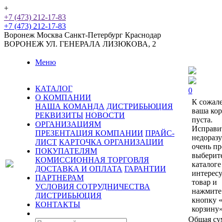
+
+7 (473) 212-17-83
+7 (473) 212-17-83
Воронеж
Москва
Санкт-Петербург
Краснодар
ВОРОНЕЖ
УЛ. ГЕНЕРАЛА ЛИЗЮКОВА, 2
Меню
КАТАЛОГ
0
О КОМПАНИИ
К сожал
НАША КОМАНДА
ДИСТРИБЬЮЦИЯ
ваша ко
РЕКВИЗИТЫ
НОВОСТИ
пуста.
ОРГАНИЗАЦИЯМ
Исправи
ПРЕЗЕНТАЦИЯ КОМПАНИИ
ПРАЙС-
недораз
ЛИСТ
КАРТОЧКА ОРГАНИЗАЦИИ
очень пр
ПОКУПАТЕЛЯМ
выберит
КОМИССИОННАЯ ТОРГОВЛЯ
каталоге
ДОСТАВКА И ОПЛАТА
ГАРАНТИИ
интерес
ПАРТНЕРАМ
товар и
УСЛОВИЯ СОТРУДНИЧЕСТВА
нажмите
ДИСТРИБЬЮЦИЯ
кнопку 
КОНТАКТЫ
корзину»
Общая су