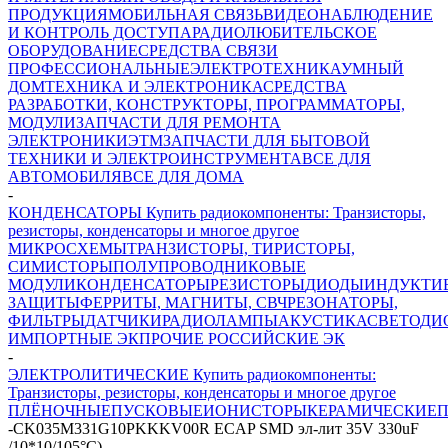
ПРОДУКЦИЯ
МОБИЛЬНАЯ СВЯЗЬ
ВИДЕОНАБЛЮДЕНИЕ
И КОНТРОЛЬ ДОСТУПА
РАДИОЛЮБИТЕЛЬСКОЕ
ОБОРУДОВАНИЕ
СРЕДСТВА СВЯЗИ
ПРОФЕССИОНАЛЬНЫЕ
ЭЛЕКТРОТЕХНИКА
УМНЫЙ
ДОМ
ТЕХНИКА И ЭЛЕКТРОНИКА
СРЕДСТВА
РАЗРАБОТКИ, КОНСТРУКТОРЫ, ПРОГРАММАТОРЫ,
МОДУЛИ
ЗАПЧАСТИ ДЛЯ РЕМОНТА
ЭЛЕКТРОНИКИ
ЭТМ
ЗАПЧАСТИ ДЛЯ БЫТОВОЙ
ТЕХНИКИ И ЭЛЕКТРОИНСТРУМЕНТА
ВСЕ ДЛЯ
АВТОМОБИЛЯ
ВСЕ ДЛЯ ДОМА
-
КОНДЕНСАТОРЫ Купить радиокомпоненты: Транзисторы,
резисторы, конденсаторы и многое другое
МИКРОСХЕМЫ
ТРАНЗИСТОРЫ, ТИРИСТОРЫ,
СИМИСТОРЫ
ПОЛУПРОВОДНИКОВЫЕ
МОДУЛИ
КОНДЕНСАТОРЫ
РЕЗИСТОРЫ
ДИОДЫ
ИНДУКТИ
ЗАЩИТЫ
ФЕРРИТЫ, МАГНИТЫ, СВЧ
РЕЗОНАТОРЫ,
ФИЛЬТРЫ
ДАТЧИКИ
РАДИОЛАМПЫ
АКУСТИКА
СВЕТОДИ
ИМПОРТНЫЕ ЭК
ПРОЧИЕ РОССИЙСКИЕ ЭК
-
ЭЛЕКТРОЛИТИЧЕСКИЕ Купить радиокомпоненты:
Транзисторы, резисторы, конденсаторы и многое другое
ПЛЁНОЧНЫЕ
ПУСКОВЫЕ
ИОНИСТОРЫ
КЕРАМИЧЕСКИЕ
П
-
CK035M331G10PKKKV00R ECAP SMD эл-лит 35V 330uF
/10*10/105°C)