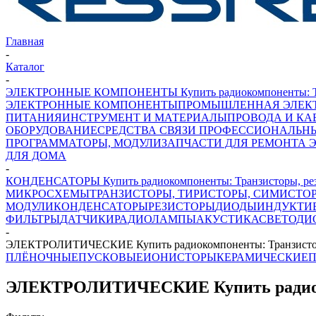
Главная
-
Каталог
-
ЭЛЕКТРОННЫЕ КОМПОНЕНТЫ Купить радиокомпоненты: Транз
ЭЛЕКТРОННЫЕ КОМПОНЕНТЫ
ПРОМЫШЛЕННАЯ ЭЛЕК
ПИТАНИЯ
ИНСТРУМЕНТ И МАТЕРИАЛЫ
ПРОВОДА И КА
ОБОРУДОВАНИЕ
СРЕДСТВА СВЯЗИ ПРОФЕССИОНАЛЬН
ПРОГРАММАТОРЫ, МОДУЛИ
ЗАПЧАСТИ ДЛЯ РЕМОНТА 
ДЛЯ ДОМА
-
КОНДЕНСАТОРЫ Купить радиокомпоненты: Транзисторы, рези
МИКРОСХЕМЫ
ТРАНЗИСТОРЫ, ТИРИСТОРЫ, СИМИСТО
МОДУЛИ
КОНДЕНСАТОРЫ
РЕЗИСТОРЫ
ДИОДЫ
ИНДУКТИ
ФИЛЬТРЫ
ДАТЧИКИ
РАДИОЛАМПЫ
АКУСТИКА
СВЕТОДИ
-
ЭЛЕКТРОЛИТИЧЕСКИЕ Купить радиокомпоненты: Транзисторы,
ПЛЁНОЧНЫЕ
ПУСКОВЫЕ
ИОНИСТОРЫ
КЕРАМИЧЕСКИЕ
П
ЭЛЕКТРОЛИТИЧЕСКИЕ Купить радиокомп