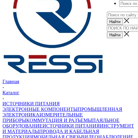
Главная
-
Каталог
-
ИСТОЧНИКИ ПИТАНИЯ
ЭЛЕКТРОННЫЕ КОМПОНЕНТЫ
ПРОМЫШЛЕННАЯ
ЭЛЕКТРОНИКА
ИЗМЕРИТЕЛЬНЫЕ
ПРИБОРЫ
КОММУТАЦИЯ И РАЗЪЕМЫ
ПАЯЛЬНОЕ
ОБОРУДОВАНИЕ
ИСТОЧНИКИ ПИТАНИЯ
ИНСТРУМЕНТ
И МАТЕРИАЛЫ
ПРОВОДА И КАБЕЛЬНАЯ
ПРОДУКЦИЯ
МОБИЛЬНАЯ СВЯЗЬ
ВИДЕОНАБЛЮДЕНИЕ