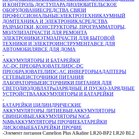
И КОНТРОЛЬ ДОСТУПА
РАДИОЛЮБИТЕЛЬСКОЕ
ОБОРУДОВАНИЕ
СРЕДСТВА СВЯЗИ
ПРОФЕССИОНАЛЬНЫЕ
ЭЛЕКТРОТЕХНИКА
УМНЫЙ
ДОМ
ТЕХНИКА И ЭЛЕКТРОНИКА
СРЕДСТВА
РАЗРАБОТКИ, КОНСТРУКТОРЫ, ПРОГРАММАТОРЫ,
МОДУЛИ
ЗАПЧАСТИ ДЛЯ РЕМОНТА
ЭЛЕКТРОНИКИ
ЭТМ
ЗАПЧАСТИ ДЛЯ БЫТОВОЙ
ТЕХНИКИ И ЭЛЕКТРОИНСТРУМЕНТА
ВСЕ ДЛЯ
АВТОМОБИЛЯ
ВСЕ ДЛЯ ДОМА
-
АККУМУЛЯТОРЫ И БАТАРЕЙКИ
AC-DC ПРЕОБРАЗОВАТЕЛИ
DC-DC
ПРЕОБРАЗОВАТЕЛИ
DC-AC ИНВЕРТОРЫ
АДАПТЕРЫ
СЕТЕВЫЕ
ИСТОЧНИКИ ПИТАНИЯ
ЛАБОРАТОРНЫЕ
ИСТОЧНИКИ ПИТАНИЯ ДЛЯ
СВЕТОДИОДОВ
ЛАТРы
ЗАРЯДНЫЕ И ПУСКО-ЗАРЯДНЫЕ
УСТРОЙСТВА
АККУМУЛЯТОРЫ И БАТАРЕЙКИ
-
БАТАРЕЙКИ ЦИЛИНДРИЧЕСКИЕ
АККУМУЛЯТОРЫ ЛИТИЕВЫЕ
АККУМУЛЯТОРЫ
СВИНЦОВЫЕ
АККУМУЛЯТОРЫ NiCd,
NiMh
АККУМУЛЯТОРЫ ПРОЧИЕ
БАТАРЕЙКИ
ДИСКОВЫЕ
БАТАРЕЙКИ ПРОЧИЕ
-
Элемент питания Camelion Plus Alkaline LR20-BP2 LR20 BL2