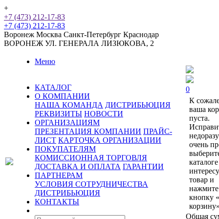
+
+7 (473) 212-17-83
+7 (473) 212-17-83
Воронеж
Москва
Санкт-Петербург
Краснодар
ВОРОНЕЖ
УЛ. ГЕНЕРАЛА ЛИЗЮКОВА, 2
Меню
КАТАЛОГ
0
О КОМПАНИИ
К сожал
НАША КОМАНДА
ДИСТРИБЬЮЦИЯ
ваша ко
РЕКВИЗИТЫ
НОВОСТИ
пуста.
ОРГАНИЗАЦИЯМ
Исправи
ПРЕЗЕНТАЦИЯ КОМПАНИИ
ПРАЙС-
недораз
ЛИСТ
КАРТОЧКА ОРГАНИЗАЦИИ
очень пр
ПОКУПАТЕЛЯМ
выберит
КОМИССИОННАЯ ТОРГОВЛЯ
каталоге
ДОСТАВКА И ОПЛАТА
ГАРАНТИИ
интерес
ПАРТНЕРАМ
товар и
УСЛОВИЯ СОТРУДНИЧЕСТВА
нажмите
ДИСТРИБЬЮЦИЯ
кнопку 
КОНТАКТЫ
корзину»
Общая су