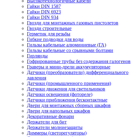
Высокотехнологичные кабели
Гайки DIN 1587
Гайки DIN 6923
Гайки DIN 934
Гвозди для монтажных газовых пистолетов
Гвозди строительные
Герметик для резьбы
Гибкие подводки для воды
Гильзы кабельные алюминиевые (ГА)
Гильзы кабельные со срывными болтами
Гирлянды
Гофрированные трубы без содержания галогенов
Граверы и мини-дрели аккумуляторные
Датчики (преобразователи) дифференциального
давления
Датчики (промышленного применения)
Датчики движения для светильников
Датчики освещения (фотореле)
Датчики приближения бесконтактные
Двери для монтажных сборных шкафов
Двери для напольных шкафов
Декоративные фонари
Держатели для бит
Держатели молниезащиты
Диммеры (светорегуляторы)