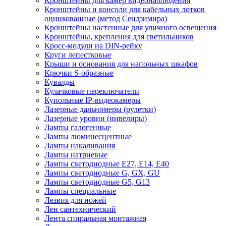
Кронштейны для камер видеонаблюдения
Кронштейны и консоли для кабельных лотков
оцинкованные (метод Сендзимира)
Кронштейны настенные для уличного освещения
Кронштейны, крепления для светильников
Кросс-модули на DIN-рейку
Круги лепестковые
Крыши и основания для напольных шкафов
Крючки S-образные
Кувалды
Кулачковые переключатели
Купольные IP-видеокамеры
Лазерные дальномеры (рулетки)
Лазерные уровни (нивелиры)
Лампы галогенные
Лампы люминесцентные
Лампы накаливания
Лампы натриевые
Лампы светодиодные E27, E14, E40
Лампы светодиодные G, GX, GU
Лампы светодиодные G5, G13
Лампы специальные
Лезвия для ножей
Лен сантехнический
Лента спиральная монтажная