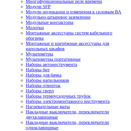
Многофункциональные реле времени
Модули SFP
Модули индикации и измерения к силовым ВА
Модульно-штыревое заземление
Модульные контакторы
Молотки
Монтажные аксессуары систем кабельного
обогрева
Монтажные и крепёжные аксессуары для
напольных шкафов
Мультиметры
Мультиметры портативные
Наборы автоинструмента
Наборы бит
Наборы для бачка
Наборы напильников
Наборы отверток
Наборы сверл
Наборы термоусадочных трубок
Наборы электромонтажного инструмента
Нагревательные маты
Накладные выключатели, переключатели
двухклавишные
Накладные выключатели, переключатели
одноклавишные