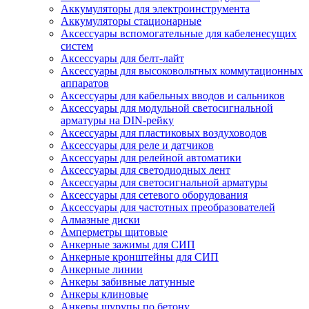
Аккумуляторы для электроинструмента
Аккумуляторы стационарные
Аксессуары вспомогательные для кабеленесущих
систем
Аксессуары для белт-лайт
Аксессуары для высоковольтных коммутационных
аппаратов
Аксессуары для кабельных вводов и сальников
Аксессуары для модульной светосигнальной
арматуры на DIN-рейку
Аксессуары для пластиковых воздуховодов
Аксессуары для реле и датчиков
Аксессуары для релейной автоматики
Аксессуары для светодиодных лент
Аксессуары для светосигнальной арматуры
Аксессуары для сетевого оборудования
Аксессуары для частотных преобразователей
Алмазные диски
Амперметры щитовые
Анкерные зажимы для СИП
Анкерные кронштейны для СИП
Анкерные линии
Анкеры забивные латунные
Анкеры клиновые
Анкеры шурупы по бетону