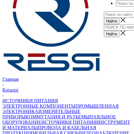
Главная
-
Каталог
-
ИСТОЧНИКИ ПИТАНИЯ
ЭЛЕКТРОННЫЕ КОМПОНЕНТЫ
ПРОМЫШЛЕННАЯ
ЭЛЕКТРОНИКА
ИЗМЕРИТЕЛЬНЫЕ
ПРИБОРЫ
КОММУТАЦИЯ И РАЗЪЕМЫ
ПАЯЛЬНОЕ
ОБОРУДОВАНИЕ
ИСТОЧНИКИ ПИТАНИЯ
ИНСТРУМЕНТ
И МАТЕРИАЛЫ
ПРОВОДА И КАБЕЛЬНАЯ
ПРОДУКЦИЯ
МОБИЛЬНАЯ СВЯЗЬ
ВИДЕОНАБЛЮДЕНИЕ