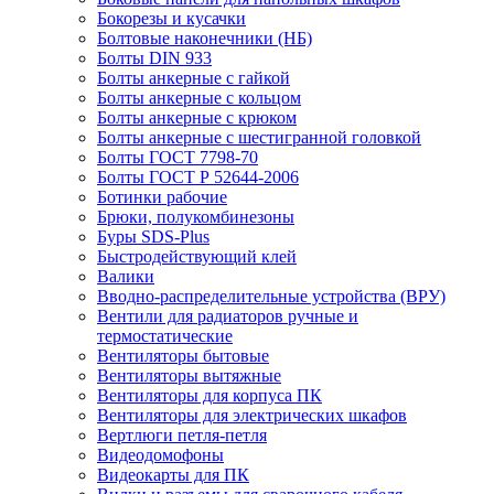
Бокорезы и кусачки
Болтовые наконечники (НБ)
Болты DIN 933
Болты анкерные с гайкой
Болты анкерные с кольцом
Болты анкерные с крюком
Болты анкерные с шестигранной головкой
Болты ГОСТ 7798-70
Болты ГОСТ Р 52644-2006
Ботинки рабочие
Брюки, полукомбинезоны
Буры SDS-Plus
Быстродействующий клей
Валики
Вводно-распределительные устройства (ВРУ)
Вентили для радиаторов ручные и
термостатические
Вентиляторы бытовые
Вентиляторы вытяжные
Вентиляторы для корпуса ПК
Вентиляторы для электрических шкафов
Вертлюги петля-петля
Видеодомофоны
Видеокарты для ПК