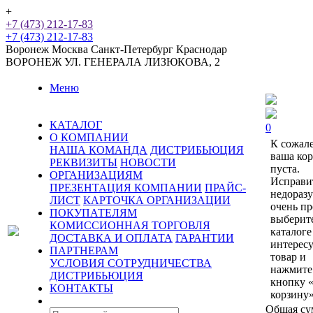
+
+7 (473) 212-17-83
+7 (473) 212-17-83
Воронеж
Москва
Санкт-Петербург
Краснодар
ВОРОНЕЖ
УЛ. ГЕНЕРАЛА ЛИЗЮКОВА, 2
Меню
КАТАЛОГ
0
О КОМПАНИИ
К сожал
НАША КОМАНДА
ДИСТРИБЬЮЦИЯ
ваша ко
РЕКВИЗИТЫ
НОВОСТИ
пуста.
ОРГАНИЗАЦИЯМ
Исправи
ПРЕЗЕНТАЦИЯ КОМПАНИИ
ПРАЙС-
недораз
ЛИСТ
КАРТОЧКА ОРГАНИЗАЦИИ
очень пр
ПОКУПАТЕЛЯМ
выберит
КОМИССИОННАЯ ТОРГОВЛЯ
каталоге
ДОСТАВКА И ОПЛАТА
ГАРАНТИИ
интерес
ПАРТНЕРАМ
товар и
УСЛОВИЯ СОТРУДНИЧЕСТВА
нажмите
ДИСТРИБЬЮЦИЯ
кнопку 
КОНТАКТЫ
корзину»
Общая су