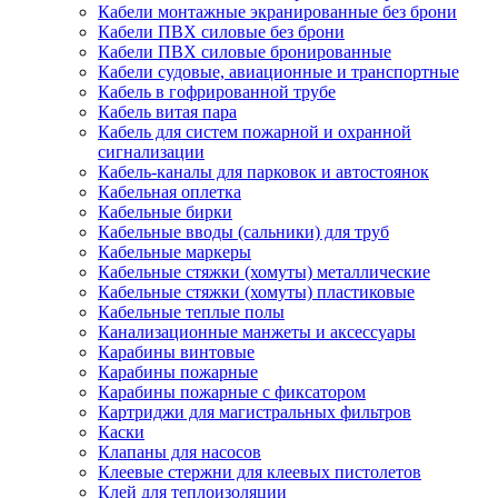
Кабели монтажные экранированные без брони
Кабели ПВХ силовые без брони
Кабели ПВХ силовые бронированные
Кабели судовые, авиационные и транспортные
Кабель в гофрированной трубе
Кабель витая пара
Кабель для систем пожарной и охранной
сигнализации
Кабель-каналы для парковок и автостоянок
Кабельная оплетка
Кабельные бирки
Кабельные вводы (сальники) для труб
Кабельные маркеры
Кабельные стяжки (хомуты) металлические
Кабельные стяжки (хомуты) пластиковые
Кабельные теплые полы
Канализационные манжеты и аксессуары
Карабины винтовые
Карабины пожарные
Карабины пожарные с фиксатором
Картриджи для магистральных фильтров
Каски
Клапаны для насосов
Клеевые стержни для клеевых пистолетов
Клей для теплоизоляции