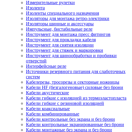
Измерительные рулетки
Изолента
Изоленты специального назначения
Изоляторы для монтажа ретро-электрики
Изоляторы шинные и аксессуары
Импульсные, бистабильные реле
Инструмент для монтажа пресс фитингов
Инструмент для прокладки кабеля
Инструмент для снятия изоляции
Инструмент для стяжек и маркировки
Инструмент для шинообработки и пробивки
отверстий
Интерфейсные реле
Источники резервного питания для слаботочных
систем
Кабелерезы, тросорезы и секторные ножницы
Кабели HF (безгалогеновые) силовые без брони
Кабели акустические
Кабели гибкие с изоляцией из термоэластопласта
Кабели гибкие с резиновой изоляцией
Кабели коаксиальные
Кабели комбинированные
Кабели контрольные без экрана и без брони
Кабели контрольные экранированные без брони
Кабели монтажные без экрана и без брони