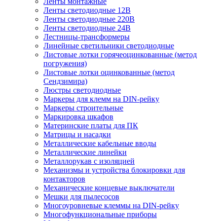
Ленты монтажные
Ленты светодиодные 12В
Ленты светодиодные 220В
Ленты светодиодные 24В
Лестницы-трансформеры
Линейные светильники светодиодные
Листовые лотки горячеоцинкованные (метод
погружения)
Листовые лотки оцинкованные (метод
Сендзимира)
Люстры светодиодные
Маркеры для клемм на DIN-рейку
Маркеры строительные
Маркировка шкафов
Материнские платы для ПК
Матрицы и насадки
Металлические кабельные вводы
Металлические линейки
Металлорукав с изоляцией
Механизмы и устройства блокировки для
контакторов
Механические концевые выключатели
Мешки для пылесосов
Многоуровневые клеммы на DIN-рейку
Многофункциональные приборы