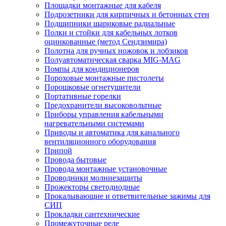
Площадки монтажные для кабеля
Подрозетники для кирпичных и бетонных стен
Подшипники шариковые радиальные
Полки и стойки для кабельных лотков
оцинкованные (метод Сендзимира)
Полотна для ручных ножовок и лобзиков
Полуавтоматическая сварка MIG-MAG
Помпы для кондиционеров
Пороховые монтажные пистолеты
Порошковые огнетушители
Портативные горелки
Предохранители высоковольтные
Приборы управления кабельными
нагревательными системами
Приводы и автоматика для канального
вентиляционного оборудования
Припой
Провода бытовые
Провода монтажные установочные
Проводники молниезащиты
Прожекторы светодиодные
Прокалывающие и ответвительные зажимы для
СИП
Прокладки сантехнические
Промежуточные реле