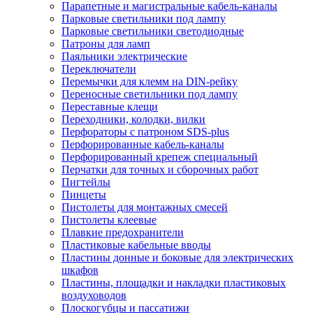
Парапетные и магистральные кабель-каналы
Парковые светильники под лампу
Парковые светильники светодиодные
Патроны для ламп
Паяльники электрические
Переключатели
Перемычки для клемм на DIN-рейку
Переносные светильники под лампу
Переставные клещи
Переходники, колодки, вилки
Перфораторы с патроном SDS-plus
Перфорированные кабель-каналы
Перфорированный крепеж специальный
Перчатки для точных и сборочных работ
Пигтейлы
Пинцеты
Пистолеты для монтажных смесей
Пистолеты клеевые
Плавкие предохранители
Пластиковые кабельные вводы
Пластины донные и боковые для электрических
шкафов
Пластины, площадки и накладки пластиковых
воздуховодов
Плоскогубцы и пассатижи