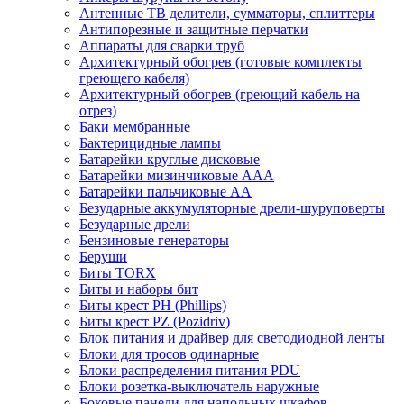
Антенные ТВ делители, сумматоры, сплиттеры
Антипорезные и защитные перчатки
Аппараты для сварки труб
Архитектурный обогрев (готовые комплекты
греющего кабеля)
Архитектурный обогрев (греющий кабель на
отрез)
Баки мембранные
Бактерицидные лампы
Батарейки круглые дисковые
Батарейки мизинчиковые ААА
Батарейки пальчиковые АА
Безударные аккумуляторные дрели-шуруповерты
Безударные дрели
Бензиновые генераторы
Беруши
Биты TORX
Биты и наборы бит
Биты крест PH (Phillips)
Биты крест PZ (Pozidriv)
Блок питания и драйвер для светодиодной ленты
Блоки для тросов одинарные
Блоки распределения питания PDU
Блоки розетка-выключатель наружные
Боковые панели для напольных шкафов