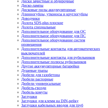
Диски зачистные и обдирочные
Диско-лампы
Дисковые пилы аккумуляторные
Длинногубцы, утконосы и круглогубцы
Доводчики
Долота SDS-plus плоские
Долота специальные
Дополнительное оборудование для ОС
Дополнительное оборудование для ПС
Дополнительное оборудование систем
оповещения
Дополнительные контакты для автоматических
выключателей
Дополнительные контакты для рубильников
Дополнительные полюсы рубильников
Другие аккумуляторные батарейки
Душевые трапы
Дюбели для газобетона
Дюбели распорные
Дюбели универсальные
Дюбель-гвозди
Дюбель-хомуты
Заглушки
Заглушки для клемм на DIN-рейку
Заглушки кабельных вводов для труб