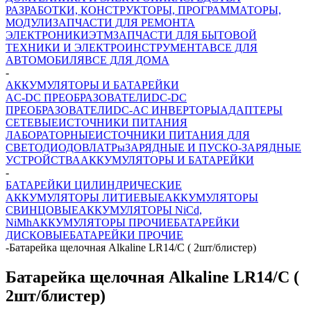
РАЗРАБОТКИ, КОНСТРУКТОРЫ, ПРОГРАММАТОРЫ,
МОДУЛИ
ЗАПЧАСТИ ДЛЯ РЕМОНТА
ЭЛЕКТРОНИКИ
ЭТМ
ЗАПЧАСТИ ДЛЯ БЫТОВОЙ
ТЕХНИКИ И ЭЛЕКТРОИНСТРУМЕНТА
ВСЕ ДЛЯ
АВТОМОБИЛЯ
ВСЕ ДЛЯ ДОМА
-
АККУМУЛЯТОРЫ И БАТАРЕЙКИ
AC-DC ПРЕОБРАЗОВАТЕЛИ
DC-DC
ПРЕОБРАЗОВАТЕЛИ
DC-AC ИНВЕРТОРЫ
АДАПТЕРЫ
СЕТЕВЫЕ
ИСТОЧНИКИ ПИТАНИЯ
ЛАБОРАТОРНЫЕ
ИСТОЧНИКИ ПИТАНИЯ ДЛЯ
СВЕТОДИОДОВ
ЛАТРы
ЗАРЯДНЫЕ И ПУСКО-ЗАРЯДНЫЕ
УСТРОЙСТВА
АККУМУЛЯТОРЫ И БАТАРЕЙКИ
-
БАТАРЕЙКИ ЦИЛИНДРИЧЕСКИЕ
АККУМУЛЯТОРЫ ЛИТИЕВЫЕ
АККУМУЛЯТОРЫ
СВИНЦОВЫЕ
АККУМУЛЯТОРЫ NiCd,
NiMh
АККУМУЛЯТОРЫ ПРОЧИЕ
БАТАРЕЙКИ
ДИСКОВЫЕ
БАТАРЕЙКИ ПРОЧИЕ
-
Батарейка щелочная Alkaline LR14/C ( 2шт/блистер)
Батарейка щелочная Alkaline LR14/C (
2шт/блистер)