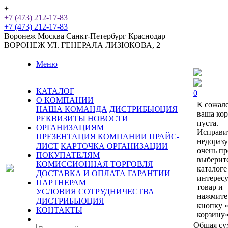
+
+7 (473) 212-17-83
+7 (473) 212-17-83
Воронеж
Москва
Санкт-Петербург
Краснодар
ВОРОНЕЖ
УЛ. ГЕНЕРАЛА ЛИЗЮКОВА, 2
Меню
КАТАЛОГ
0
О КОМПАНИИ
К сожал
НАША КОМАНДА
ДИСТРИБЬЮЦИЯ
ваша ко
РЕКВИЗИТЫ
НОВОСТИ
пуста.
ОРГАНИЗАЦИЯМ
Исправи
ПРЕЗЕНТАЦИЯ КОМПАНИИ
ПРАЙС-
недораз
ЛИСТ
КАРТОЧКА ОРГАНИЗАЦИИ
очень пр
ПОКУПАТЕЛЯМ
выберит
КОМИССИОННАЯ ТОРГОВЛЯ
каталоге
ДОСТАВКА И ОПЛАТА
ГАРАНТИИ
интерес
ПАРТНЕРАМ
товар и
УСЛОВИЯ СОТРУДНИЧЕСТВА
нажмите
ДИСТРИБЬЮЦИЯ
кнопку 
КОНТАКТЫ
корзину»
Общая су