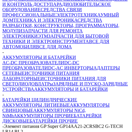
И КОНТРОЛЬ ДОСТУПА
РАДИОЛЮБИТЕЛЬСКОЕ
ОБОРУДОВАНИЕ
СРЕДСТВА СВЯЗИ
ПРОФЕССИОНАЛЬНЫЕ
ЭЛЕКТРОТЕХНИКА
УМНЫЙ
ДОМ
ТЕХНИКА И ЭЛЕКТРОНИКА
СРЕДСТВА
РАЗРАБОТКИ, КОНСТРУКТОРЫ, ПРОГРАММАТОРЫ,
МОДУЛИ
ЗАПЧАСТИ ДЛЯ РЕМОНТА
ЭЛЕКТРОНИКИ
ЭТМ
ЗАПЧАСТИ ДЛЯ БЫТОВОЙ
ТЕХНИКИ И ЭЛЕКТРОИНСТРУМЕНТА
ВСЕ ДЛЯ
АВТОМОБИЛЯ
ВСЕ ДЛЯ ДОМА
-
АККУМУЛЯТОРЫ И БАТАРЕЙКИ
AC-DC ПРЕОБРАЗОВАТЕЛИ
DC-DC
ПРЕОБРАЗОВАТЕЛИ
DC-AC ИНВЕРТОРЫ
АДАПТЕРЫ
СЕТЕВЫЕ
ИСТОЧНИКИ ПИТАНИЯ
ЛАБОРАТОРНЫЕ
ИСТОЧНИКИ ПИТАНИЯ ДЛЯ
СВЕТОДИОДОВ
ЛАТРы
ЗАРЯДНЫЕ И ПУСКО-ЗАРЯДНЫЕ
УСТРОЙСТВА
АККУМУЛЯТОРЫ И БАТАРЕЙКИ
-
БАТАРЕЙКИ ЦИЛИНДРИЧЕСКИЕ
АККУМУЛЯТОРЫ ЛИТИЕВЫЕ
АККУМУЛЯТОРЫ
СВИНЦОВЫЕ
АККУМУЛЯТОРЫ NiCd,
NiMh
АККУМУЛЯТОРЫ ПРОЧИЕ
БАТАРЕЙКИ
ДИСКОВЫЕ
БАТАРЕЙКИ ПРОЧИЕ
-
Элемент питания GP Super GP14AA21-2CRSBC2 G-TECH
LR14 BL2