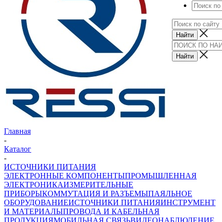
Главная
-
Каталог
-
ИСТОЧНИКИ ПИТАНИЯ
ЭЛЕКТРОННЫЕ КОМПОНЕНТЫ
ПРОМЫШЛЕННАЯ
ЭЛЕКТРОНИКА
ИЗМЕРИТЕЛЬНЫЕ
ПРИБОРЫ
КОММУТАЦИЯ И РАЗЪЕМЫ
ПАЯЛЬНОЕ
ОБОРУДОВАНИЕ
ИСТОЧНИКИ ПИТАНИЯ
ИНСТРУМЕНТ
И МАТЕРИАЛЫ
ПРОВОДА И КАБЕЛЬНАЯ
ПРОДУКЦИЯ
МОБИЛЬНАЯ СВЯЗЬ
ВИДЕОНАБЛЮДЕНИЕ