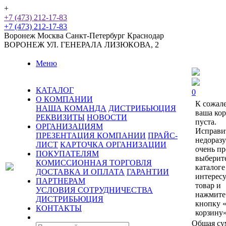
+
+7 (473) 212-17-83
+7 (473) 212-17-83
Воронеж
Москва
Санкт-Петербург
Краснодар
ВОРОНЕЖ
УЛ. ГЕНЕРАЛА ЛИЗЮКОВА, 2
Меню
КАТАЛОГ
0
О КОМПАНИИ
К сожал
НАША КОМАНДА
ДИСТРИБЬЮЦИЯ
ваша ко
РЕКВИЗИТЫ
НОВОСТИ
пуста.
ОРГАНИЗАЦИЯМ
Исправи
ПРЕЗЕНТАЦИЯ КОМПАНИИ
ПРАЙС-
недораз
ЛИСТ
КАРТОЧКА ОРГАНИЗАЦИИ
очень пр
ПОКУПАТЕЛЯМ
выберит
КОМИССИОННАЯ ТОРГОВЛЯ
каталоге
ДОСТАВКА И ОПЛАТА
ГАРАНТИИ
интерес
ПАРТНЕРАМ
товар и
УСЛОВИЯ СОТРУДНИЧЕСТВА
нажмите
ДИСТРИБЬЮЦИЯ
кнопку 
КОНТАКТЫ
корзину»
Общая су