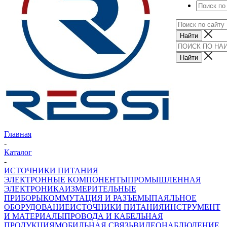
Главная
-
Каталог
-
ИСТОЧНИКИ ПИТАНИЯ
ЭЛЕКТРОННЫЕ КОМПОНЕНТЫ
ПРОМЫШЛЕННАЯ
ЭЛЕКТРОНИКА
ИЗМЕРИТЕЛЬНЫЕ
ПРИБОРЫ
КОММУТАЦИЯ И РАЗЪЕМЫ
ПАЯЛЬНОЕ
ОБОРУДОВАНИЕ
ИСТОЧНИКИ ПИТАНИЯ
ИНСТРУМЕНТ
И МАТЕРИАЛЫ
ПРОВОДА И КАБЕЛЬНАЯ
ПРОДУКЦИЯ
МОБИЛЬНАЯ СВЯЗЬ
ВИДЕОНАБЛЮДЕНИЕ