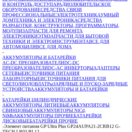
И КОНТРОЛЬ ДОСТУПА
РАДИОЛЮБИТЕЛЬСКОЕ
ОБОРУДОВАНИЕ
СРЕДСТВА СВЯЗИ
ПРОФЕССИОНАЛЬНЫЕ
ЭЛЕКТРОТЕХНИКА
УМНЫЙ
ДОМ
ТЕХНИКА И ЭЛЕКТРОНИКА
СРЕДСТВА
РАЗРАБОТКИ, КОНСТРУКТОРЫ, ПРОГРАММАТОРЫ,
МОДУЛИ
ЗАПЧАСТИ ДЛЯ РЕМОНТА
ЭЛЕКТРОНИКИ
ЭТМ
ЗАПЧАСТИ ДЛЯ БЫТОВОЙ
ТЕХНИКИ И ЭЛЕКТРОИНСТРУМЕНТА
ВСЕ ДЛЯ
АВТОМОБИЛЯ
ВСЕ ДЛЯ ДОМА
-
АККУМУЛЯТОРЫ И БАТАРЕЙКИ
AC-DC ПРЕОБРАЗОВАТЕЛИ
DC-DC
ПРЕОБРАЗОВАТЕЛИ
DC-AC ИНВЕРТОРЫ
АДАПТЕРЫ
СЕТЕВЫЕ
ИСТОЧНИКИ ПИТАНИЯ
ЛАБОРАТОРНЫЕ
ИСТОЧНИКИ ПИТАНИЯ ДЛЯ
СВЕТОДИОДОВ
ЛАТРы
ЗАРЯДНЫЕ И ПУСКО-ЗАРЯДНЫЕ
УСТРОЙСТВА
АККУМУЛЯТОРЫ И БАТАРЕЙКИ
-
БАТАРЕЙКИ ЦИЛИНДРИЧЕСКИЕ
АККУМУЛЯТОРЫ ЛИТИЕВЫЕ
АККУМУЛЯТОРЫ
СВИНЦОВЫЕ
АККУМУЛЯТОРЫ NiCd,
NiMh
АККУМУЛЯТОРЫ ПРОЧИЕ
БАТАРЕЙКИ
ДИСКОВЫЕ
БАТАРЕЙКИ ПРОЧИЕ
-
Элемент питания GP Ultra Plus GP24AUPA21-2CRB12 G-
TECH LR03 BL12