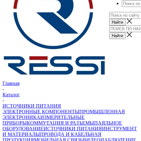
Главная
-
Каталог
-
ИСТОЧНИКИ ПИТАНИЯ
ЭЛЕКТРОННЫЕ КОМПОНЕНТЫ
ПРОМЫШЛЕННАЯ
ЭЛЕКТРОНИКА
ИЗМЕРИТЕЛЬНЫЕ
ПРИБОРЫ
КОММУТАЦИЯ И РАЗЪЕМЫ
ПАЯЛЬНОЕ
ОБОРУДОВАНИЕ
ИСТОЧНИКИ ПИТАНИЯ
ИНСТРУМЕНТ
И МАТЕРИАЛЫ
ПРОВОДА И КАБЕЛЬНАЯ
ПРОДУКЦИЯ
МОБИЛЬНАЯ СВЯЗЬ
ВИДЕОНАБЛЮДЕНИЕ