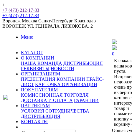
+
+7 (473) 212-17-83
+7 (473) 212-17-83
Воронеж
Москва
Санкт-Петербург
Краснодар
ВОРОНЕЖ
УЛ. ГЕНЕРАЛА ЛИЗЮКОВА, 2
Меню
КАТАЛОГ
0
О КОМПАНИИ
К сожал
НАША КОМАНДА
ДИСТРИБЬЮЦИЯ
ваша ко
РЕКВИЗИТЫ
НОВОСТИ
пуста.
ОРГАНИЗАЦИЯМ
Исправи
ПРЕЗЕНТАЦИЯ КОМПАНИИ
ПРАЙС-
недораз
ЛИСТ
КАРТОЧКА ОРГАНИЗАЦИИ
очень пр
ПОКУПАТЕЛЯМ
выберит
КОМИССИОННАЯ ТОРГОВЛЯ
каталоге
ДОСТАВКА И ОПЛАТА
ГАРАНТИИ
интерес
ПАРТНЕРАМ
товар и
УСЛОВИЯ СОТРУДНИЧЕСТВА
нажмите
ДИСТРИБЬЮЦИЯ
кнопку 
КОНТАКТЫ
корзину»
Общая су