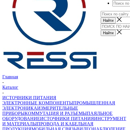
Главная
-
Каталог
-
ИСТОЧНИКИ ПИТАНИЯ
ЭЛЕКТРОННЫЕ КОМПОНЕНТЫ
ПРОМЫШЛЕННАЯ
ЭЛЕКТРОНИКА
ИЗМЕРИТЕЛЬНЫЕ
ПРИБОРЫ
КОММУТАЦИЯ И РАЗЪЕМЫ
ПАЯЛЬНОЕ
ОБОРУДОВАНИЕ
ИСТОЧНИКИ ПИТАНИЯ
ИНСТРУМЕНТ
И МАТЕРИАЛЫ
ПРОВОДА И КАБЕЛЬНАЯ
ПРОДУКЦИЯ
МОБИЛЬНАЯ СВЯЗЬ
ВИДЕОНАБЛЮДЕНИЕ