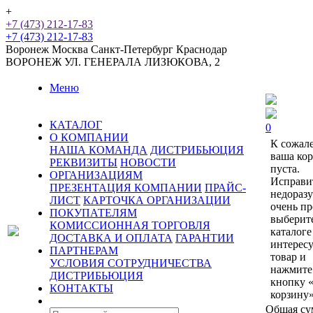
+
+7 (473) 212-17-83
+7 (473) 212-17-83
Воронеж
Москва
Санкт-Петербург
Краснодар
ВОРОНЕЖ
УЛ. ГЕНЕРАЛА ЛИЗЮКОВА, 2
Меню
КАТАЛОГ
0
О КОМПАНИИ
К сожал
НАША КОМАНДА
ДИСТРИБЬЮЦИЯ
ваша ко
РЕКВИЗИТЫ
НОВОСТИ
пуста.
ОРГАНИЗАЦИЯМ
Исправи
ПРЕЗЕНТАЦИЯ КОМПАНИИ
ПРАЙС-
недораз
ЛИСТ
КАРТОЧКА ОРГАНИЗАЦИИ
очень пр
ПОКУПАТЕЛЯМ
выберит
КОМИССИОННАЯ ТОРГОВЛЯ
каталоге
ДОСТАВКА И ОПЛАТА
ГАРАНТИИ
интерес
ПАРТНЕРАМ
товар и
УСЛОВИЯ СОТРУДНИЧЕСТВА
нажмите
ДИСТРИБЬЮЦИЯ
кнопку 
КОНТАКТЫ
корзину»
Общая су