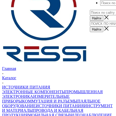
Главная
-
Каталог
-
ИСТОЧНИКИ ПИТАНИЯ
ЭЛЕКТРОННЫЕ КОМПОНЕНТЫ
ПРОМЫШЛЕННАЯ
ЭЛЕКТРОНИКА
ИЗМЕРИТЕЛЬНЫЕ
ПРИБОРЫ
КОММУТАЦИЯ И РАЗЪЕМЫ
ПАЯЛЬНОЕ
ОБОРУДОВАНИЕ
ИСТОЧНИКИ ПИТАНИЯ
ИНСТРУМЕНТ
И МАТЕРИАЛЫ
ПРОВОДА И КАБЕЛЬНАЯ
ПРОДУКЦИЯ
МОБИЛЬНАЯ СВЯЗЬ
ВИДЕОНАБЛЮДЕНИЕ