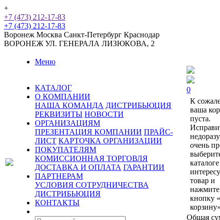
+
+7 (473) 212-17-83
+7 (473) 212-17-83
Воронеж
Москва
Санкт-Петербург
Краснодар
ВОРОНЕЖ
УЛ. ГЕНЕРАЛА ЛИЗЮКОВА, 2
Меню
КАТАЛОГ
0
О КОМПАНИИ
К сожал
НАША КОМАНДА
ДИСТРИБЬЮЦИЯ
ваша ко
РЕКВИЗИТЫ
НОВОСТИ
пуста.
ОРГАНИЗАЦИЯМ
Исправи
ПРЕЗЕНТАЦИЯ КОМПАНИИ
ПРАЙС-
недораз
ЛИСТ
КАРТОЧКА ОРГАНИЗАЦИИ
очень пр
ПОКУПАТЕЛЯМ
выберит
КОМИССИОННАЯ ТОРГОВЛЯ
каталоге
ДОСТАВКА И ОПЛАТА
ГАРАНТИИ
интерес
ПАРТНЕРАМ
товар и
УСЛОВИЯ СОТРУДНИЧЕСТВА
нажмите
ДИСТРИБЬЮЦИЯ
кнопку 
КОНТАКТЫ
корзину»
Общая су