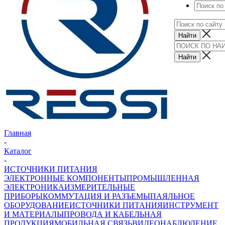
Главная
-
Каталог
-
ИСТОЧНИКИ ПИТАНИЯ
ЭЛЕКТРОННЫЕ КОМПОНЕНТЫ
ПРОМЫШЛЕННАЯ
ЭЛЕКТРОНИКА
ИЗМЕРИТЕЛЬНЫЕ
ПРИБОРЫ
КОММУТАЦИЯ И РАЗЪЕМЫ
ПАЯЛЬНОЕ
ОБОРУДОВАНИЕ
ИСТОЧНИКИ ПИТАНИЯ
ИНСТРУМЕНТ
И МАТЕРИАЛЫ
ПРОВОДА И КАБЕЛЬНАЯ
ПРОДУКЦИЯ
МОБИЛЬНАЯ СВЯЗЬ
ВИДЕОНАБЛЮДЕНИЕ