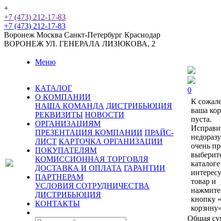
+
+7 (473) 212-17-83
+7 (473) 212-17-83
Воронеж
Москва
Санкт-Петербург
Краснодар
ВОРОНЕЖ
УЛ. ГЕНЕРАЛА ЛИЗЮКОВА, 2
Меню
КАТАЛОГ
0
О КОМПАНИИ
К сожал
НАША КОМАНДА
ДИСТРИБЬЮЦИЯ
ваша ко
РЕКВИЗИТЫ
НОВОСТИ
пуста.
ОРГАНИЗАЦИЯМ
Исправи
ПРЕЗЕНТАЦИЯ КОМПАНИИ
ПРАЙС-
недораз
ЛИСТ
КАРТОЧКА ОРГАНИЗАЦИИ
очень пр
ПОКУПАТЕЛЯМ
выберит
КОМИССИОННАЯ ТОРГОВЛЯ
каталоге
ДОСТАВКА И ОПЛАТА
ГАРАНТИИ
интерес
ПАРТНЕРАМ
товар и
УСЛОВИЯ СОТРУДНИЧЕСТВА
нажмите
ДИСТРИБЬЮЦИЯ
кнопку 
КОНТАКТЫ
корзину»
Общая су