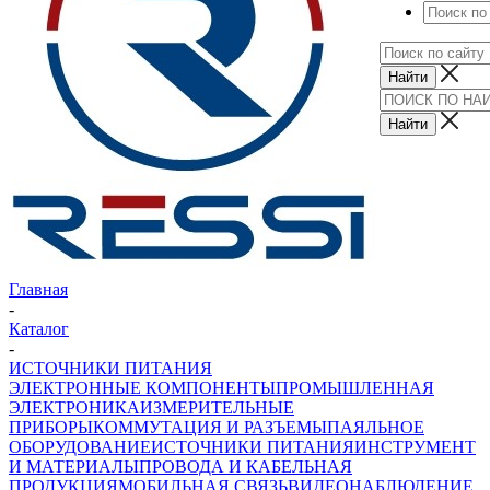
Главная
-
Каталог
-
ИСТОЧНИКИ ПИТАНИЯ
ЭЛЕКТРОННЫЕ КОМПОНЕНТЫ
ПРОМЫШЛЕННАЯ
ЭЛЕКТРОНИКА
ИЗМЕРИТЕЛЬНЫЕ
ПРИБОРЫ
КОММУТАЦИЯ И РАЗЪЕМЫ
ПАЯЛЬНОЕ
ОБОРУДОВАНИЕ
ИСТОЧНИКИ ПИТАНИЯ
ИНСТРУМЕНТ
И МАТЕРИАЛЫ
ПРОВОДА И КАБЕЛЬНАЯ
ПРОДУКЦИЯ
МОБИЛЬНАЯ СВЯЗЬ
ВИДЕОНАБЛЮДЕНИЕ