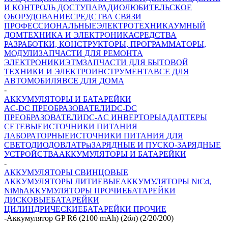
И КОНТРОЛЬ ДОСТУПА
РАДИОЛЮБИТЕЛЬСКОЕ
ОБОРУДОВАНИЕ
СРЕДСТВА СВЯЗИ
ПРОФЕССИОНАЛЬНЫЕ
ЭЛЕКТРОТЕХНИКА
УМНЫЙ
ДОМ
ТЕХНИКА И ЭЛЕКТРОНИКА
СРЕДСТВА
РАЗРАБОТКИ, КОНСТРУКТОРЫ, ПРОГРАММАТОРЫ,
МОДУЛИ
ЗАПЧАСТИ ДЛЯ РЕМОНТА
ЭЛЕКТРОНИКИ
ЭТМ
ЗАПЧАСТИ ДЛЯ БЫТОВОЙ
ТЕХНИКИ И ЭЛЕКТРОИНСТРУМЕНТА
ВСЕ ДЛЯ
АВТОМОБИЛЯ
ВСЕ ДЛЯ ДОМА
-
АККУМУЛЯТОРЫ И БАТАРЕЙКИ
AC-DC ПРЕОБРАЗОВАТЕЛИ
DC-DC
ПРЕОБРАЗОВАТЕЛИ
DC-AC ИНВЕРТОРЫ
АДАПТЕРЫ
СЕТЕВЫЕ
ИСТОЧНИКИ ПИТАНИЯ
ЛАБОРАТОРНЫЕ
ИСТОЧНИКИ ПИТАНИЯ ДЛЯ
СВЕТОДИОДОВ
ЛАТРы
ЗАРЯДНЫЕ И ПУСКО-ЗАРЯДНЫЕ
УСТРОЙСТВА
АККУМУЛЯТОРЫ И БАТАРЕЙКИ
-
АККУМУЛЯТОРЫ СВИНЦОВЫЕ
АККУМУЛЯТОРЫ ЛИТИЕВЫЕ
АККУМУЛЯТОРЫ NiCd,
NiMh
АККУМУЛЯТОРЫ ПРОЧИЕ
БАТАРЕЙКИ
ДИСКОВЫЕ
БАТАРЕЙКИ
ЦИЛИНДРИЧЕСКИЕ
БАТАРЕЙКИ ПРОЧИЕ
-
Аккумулятор GP R6 (2100 mAh) (2бл) (2/20/200)