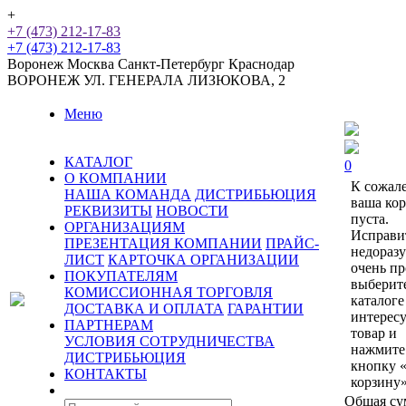
+
+7 (473) 212-17-83
+7 (473) 212-17-83
Воронеж
Москва
Санкт-Петербург
Краснодар
ВОРОНЕЖ
УЛ. ГЕНЕРАЛА ЛИЗЮКОВА, 2
Меню
КАТАЛОГ
0
О КОМПАНИИ
К сожал
НАША КОМАНДА
ДИСТРИБЬЮЦИЯ
ваша ко
РЕКВИЗИТЫ
НОВОСТИ
пуста.
ОРГАНИЗАЦИЯМ
Исправи
ПРЕЗЕНТАЦИЯ КОМПАНИИ
ПРАЙС-
недораз
ЛИСТ
КАРТОЧКА ОРГАНИЗАЦИИ
очень пр
ПОКУПАТЕЛЯМ
выберит
КОМИССИОННАЯ ТОРГОВЛЯ
каталоге
ДОСТАВКА И ОПЛАТА
ГАРАНТИИ
интерес
ПАРТНЕРАМ
товар и
УСЛОВИЯ СОТРУДНИЧЕСТВА
нажмите
ДИСТРИБЬЮЦИЯ
кнопку 
КОНТАКТЫ
корзину»
Общая су