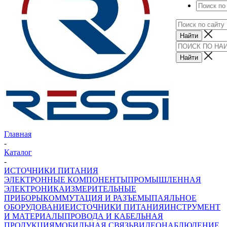
Главная
-
Каталог
-
ИСТОЧНИКИ ПИТАНИЯ
ЭЛЕКТРОННЫЕ КОМПОНЕНТЫ
ПРОМЫШЛЕННАЯ
ЭЛЕКТРОНИКА
ИЗМЕРИТЕЛЬНЫЕ
ПРИБОРЫ
КОММУТАЦИЯ И РАЗЪЕМЫ
ПАЯЛЬНОЕ
ОБОРУДОВАНИЕ
ИСТОЧНИКИ ПИТАНИЯ
ИНСТРУМЕНТ
И МАТЕРИАЛЫ
ПРОВОДА И КАБЕЛЬНАЯ
ПРОДУКЦИЯ
МОБИЛЬНАЯ СВЯЗЬ
ВИДЕОНАБЛЮДЕНИЕ