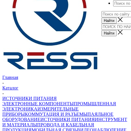
Главная
-
Каталог
-
ИСТОЧНИКИ ПИТАНИЯ
ЭЛЕКТРОННЫЕ КОМПОНЕНТЫ
ПРОМЫШЛЕННАЯ
ЭЛЕКТРОНИКА
ИЗМЕРИТЕЛЬНЫЕ
ПРИБОРЫ
КОММУТАЦИЯ И РАЗЪЕМЫ
ПАЯЛЬНОЕ
ОБОРУДОВАНИЕ
ИСТОЧНИКИ ПИТАНИЯ
ИНСТРУМЕНТ
И МАТЕРИАЛЫ
ПРОВОДА И КАБЕЛЬНАЯ
ПРОДУКЦИЯ
МОБИЛЬНАЯ СВЯЗЬ
ВИДЕОНАБЛЮДЕНИЕ