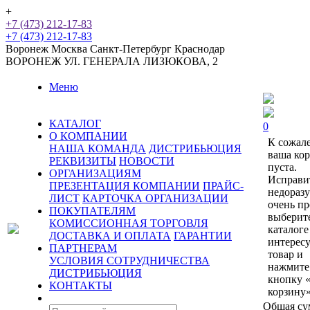
+
+7 (473) 212-17-83
+7 (473) 212-17-83
Воронеж
Москва
Санкт-Петербург
Краснодар
ВОРОНЕЖ
УЛ. ГЕНЕРАЛА ЛИЗЮКОВА, 2
Меню
КАТАЛОГ
0
О КОМПАНИИ
К сожал
НАША КОМАНДА
ДИСТРИБЬЮЦИЯ
ваша ко
РЕКВИЗИТЫ
НОВОСТИ
пуста.
ОРГАНИЗАЦИЯМ
Исправи
ПРЕЗЕНТАЦИЯ КОМПАНИИ
ПРАЙС-
недораз
ЛИСТ
КАРТОЧКА ОРГАНИЗАЦИИ
очень пр
ПОКУПАТЕЛЯМ
выберит
КОМИССИОННАЯ ТОРГОВЛЯ
каталоге
ДОСТАВКА И ОПЛАТА
ГАРАНТИИ
интерес
ПАРТНЕРАМ
товар и
УСЛОВИЯ СОТРУДНИЧЕСТВА
нажмите
ДИСТРИБЬЮЦИЯ
кнопку 
КОНТАКТЫ
корзину»
Общая су