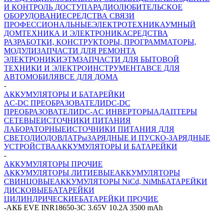
И КОНТРОЛЬ ДОСТУПА
РАДИОЛЮБИТЕЛЬСКОЕ
ОБОРУДОВАНИЕ
СРЕДСТВА СВЯЗИ
ПРОФЕССИОНАЛЬНЫЕ
ЭЛЕКТРОТЕХНИКА
УМНЫЙ
ДОМ
ТЕХНИКА И ЭЛЕКТРОНИКА
СРЕДСТВА
РАЗРАБОТКИ, КОНСТРУКТОРЫ, ПРОГРАММАТОРЫ,
МОДУЛИ
ЗАПЧАСТИ ДЛЯ РЕМОНТА
ЭЛЕКТРОНИКИ
ЭТМ
ЗАПЧАСТИ ДЛЯ БЫТОВОЙ
ТЕХНИКИ И ЭЛЕКТРОИНСТРУМЕНТА
ВСЕ ДЛЯ
АВТОМОБИЛЯ
ВСЕ ДЛЯ ДОМА
-
АККУМУЛЯТОРЫ И БАТАРЕЙКИ
AC-DC ПРЕОБРАЗОВАТЕЛИ
DC-DC
ПРЕОБРАЗОВАТЕЛИ
DC-AC ИНВЕРТОРЫ
АДАПТЕРЫ
СЕТЕВЫЕ
ИСТОЧНИКИ ПИТАНИЯ
ЛАБОРАТОРНЫЕ
ИСТОЧНИКИ ПИТАНИЯ ДЛЯ
СВЕТОДИОДОВ
ЛАТРы
ЗАРЯДНЫЕ И ПУСКО-ЗАРЯДНЫЕ
УСТРОЙСТВА
АККУМУЛЯТОРЫ И БАТАРЕЙКИ
-
АККУМУЛЯТОРЫ ПРОЧИЕ
АККУМУЛЯТОРЫ ЛИТИЕВЫЕ
АККУМУЛЯТОРЫ
СВИНЦОВЫЕ
АККУМУЛЯТОРЫ NiCd, NiMh
БАТАРЕЙКИ
ДИСКОВЫЕ
БАТАРЕЙКИ
ЦИЛИНДРИЧЕСКИЕ
БАТАРЕЙКИ ПРОЧИЕ
-
АКБ EVE INR18650-3C 3.65V 10.2A 3500 mAh