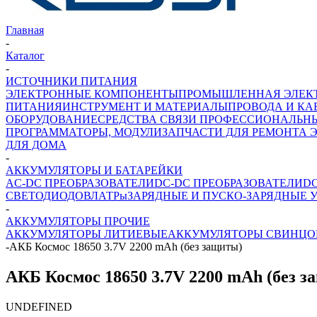
Главная
-
Каталог
-
ИСТОЧНИКИ ПИТАНИЯ
ЭЛЕКТРОННЫЕ КОМПОНЕНТЫ
ПРОМЫШЛЕННАЯ ЭЛЕК
ПИТАНИЯ
ИНСТРУМЕНТ И МАТЕРИАЛЫ
ПРОВОДА И КА
ОБОРУДОВАНИЕ
СРЕДСТВА СВЯЗИ ПРОФЕССИОНАЛЬН
ПРОГРАММАТОРЫ, МОДУЛИ
ЗАПЧАСТИ ДЛЯ РЕМОНТА 
ДЛЯ ДОМА
-
АККУМУЛЯТОРЫ И БАТАРЕЙКИ
AC-DC ПРЕОБРАЗОВАТЕЛИ
DC-DC ПРЕОБРАЗОВАТЕЛИ
D
СВЕТОДИОДОВ
ЛАТРы
ЗАРЯДНЫЕ И ПУСКО-ЗАРЯДНЫЕ 
-
АККУМУЛЯТОРЫ ПРОЧИЕ
АККУМУЛЯТОРЫ ЛИТИЕВЫЕ
АККУМУЛЯТОРЫ СВИНЦО
-
АКБ Космос 18650 3.7V 2200 mAh (без защиты)
АКБ Космос 18650 3.7V 2200 mAh (без з
UNDEFINED