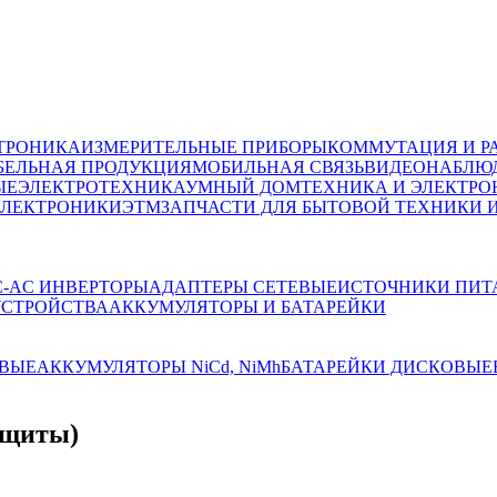
ТРОНИКА
ИЗМЕРИТЕЛЬНЫЕ ПРИБОРЫ
КОММУТАЦИЯ И Р
БЕЛЬНАЯ ПРОДУКЦИЯ
МОБИЛЬНАЯ СВЯЗЬ
ВИДЕОНАБЛЮД
ЫЕ
ЭЛЕКТРОТЕХНИКА
УМНЫЙ ДОМ
ТЕХНИКА И ЭЛЕКТРО
ЭЛЕКТРОНИКИ
ЭТМ
ЗАПЧАСТИ ДЛЯ БЫТОВОЙ ТЕХНИКИ 
C-AC ИНВЕРТОРЫ
АДАПТЕРЫ СЕТЕВЫЕ
ИСТОЧНИКИ ПИТ
УСТРОЙСТВА
АККУМУЛЯТОРЫ И БАТАРЕЙКИ
ВЫЕ
АККУМУЛЯТОРЫ NiCd, NiMh
БАТАРЕЙКИ ДИСКОВЫЕ
ащиты)