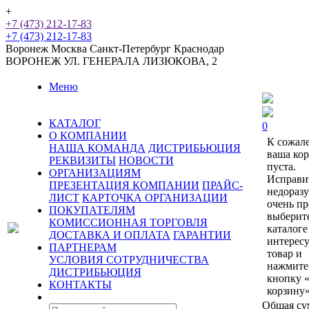
+
+7 (473) 212-17-83
+7 (473) 212-17-83
Воронеж
Москва
Санкт-Петербург
Краснодар
ВОРОНЕЖ
УЛ. ГЕНЕРАЛА ЛИЗЮКОВА, 2
Меню
КАТАЛОГ
0
О КОМПАНИИ
К сожал
НАША КОМАНДА
ДИСТРИБЬЮЦИЯ
ваша ко
РЕКВИЗИТЫ
НОВОСТИ
пуста.
ОРГАНИЗАЦИЯМ
Исправи
ПРЕЗЕНТАЦИЯ КОМПАНИИ
ПРАЙС-
недораз
ЛИСТ
КАРТОЧКА ОРГАНИЗАЦИИ
очень пр
ПОКУПАТЕЛЯМ
выберит
КОМИССИОННАЯ ТОРГОВЛЯ
каталоге
ДОСТАВКА И ОПЛАТА
ГАРАНТИИ
интерес
ПАРТНЕРАМ
товар и
УСЛОВИЯ СОТРУДНИЧЕСТВА
нажмите
ДИСТРИБЬЮЦИЯ
кнопку 
КОНТАКТЫ
корзину»
Общая су