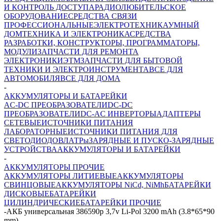
И КОНТРОЛЬ ДОСТУПА
РАДИОЛЮБИТЕЛЬСКОЕ
ОБОРУДОВАНИЕ
СРЕДСТВА СВЯЗИ
ПРОФЕССИОНАЛЬНЫЕ
ЭЛЕКТРОТЕХНИКА
УМНЫЙ
ДОМ
ТЕХНИКА И ЭЛЕКТРОНИКА
СРЕДСТВА
РАЗРАБОТКИ, КОНСТРУКТОРЫ, ПРОГРАММАТОРЫ,
МОДУЛИ
ЗАПЧАСТИ ДЛЯ РЕМОНТА
ЭЛЕКТРОНИКИ
ЭТМ
ЗАПЧАСТИ ДЛЯ БЫТОВОЙ
ТЕХНИКИ И ЭЛЕКТРОИНСТРУМЕНТА
ВСЕ ДЛЯ
АВТОМОБИЛЯ
ВСЕ ДЛЯ ДОМА
-
АККУМУЛЯТОРЫ И БАТАРЕЙКИ
AC-DC ПРЕОБРАЗОВАТЕЛИ
DC-DC
ПРЕОБРАЗОВАТЕЛИ
DC-AC ИНВЕРТОРЫ
АДАПТЕРЫ
СЕТЕВЫЕ
ИСТОЧНИКИ ПИТАНИЯ
ЛАБОРАТОРНЫЕ
ИСТОЧНИКИ ПИТАНИЯ ДЛЯ
СВЕТОДИОДОВ
ЛАТРы
ЗАРЯДНЫЕ И ПУСКО-ЗАРЯДНЫЕ
УСТРОЙСТВА
АККУМУЛЯТОРЫ И БАТАРЕЙКИ
-
АККУМУЛЯТОРЫ ПРОЧИЕ
АККУМУЛЯТОРЫ ЛИТИЕВЫЕ
АККУМУЛЯТОРЫ
СВИНЦОВЫЕ
АККУМУЛЯТОРЫ NiCd, NiMh
БАТАРЕЙКИ
ДИСКОВЫЕ
БАТАРЕЙКИ
ЦИЛИНДРИЧЕСКИЕ
БАТАРЕЙКИ ПРОЧИЕ
-
АКБ универсальная 386590p 3,7v Li-Pol 3200 mAh (3.8*65*90
mm)