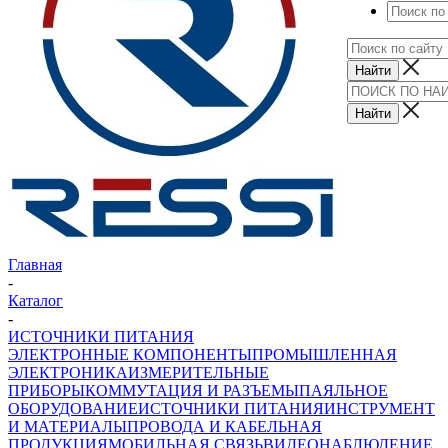
Главная
-
Каталог
-
ИСТОЧНИКИ ПИТАНИЯ
ЭЛЕКТРОННЫЕ КОМПОНЕНТЫ
ПРОМЫШЛЕННАЯ
ЭЛЕКТРОНИКА
ИЗМЕРИТЕЛЬНЫЕ
ПРИБОРЫ
КОММУТАЦИЯ И РАЗЪЕМЫ
ПАЯЛЬНОЕ
ОБОРУДОВАНИЕ
ИСТОЧНИКИ ПИТАНИЯ
ИНСТРУМЕНТ
И МАТЕРИАЛЫ
ПРОВОДА И КАБЕЛЬНАЯ
ПРОДУКЦИЯ
МОБИЛЬНАЯ СВЯЗЬ
ВИДЕОНАБЛЮДЕНИЕ