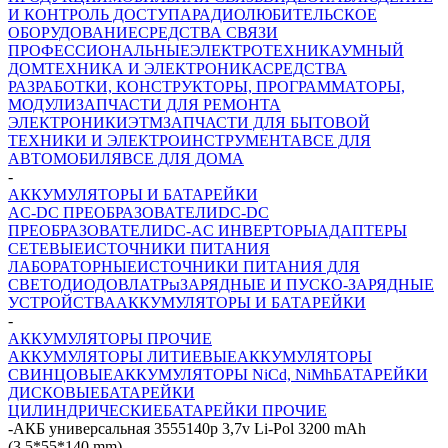
И КОНТРОЛЬ ДОСТУПА
РАДИОЛЮБИТЕЛЬСКОЕ
ОБОРУДОВАНИЕ
СРЕДСТВА СВЯЗИ
ПРОФЕССИОНАЛЬНЫЕ
ЭЛЕКТРОТЕХНИКА
УМНЫЙ
ДОМ
ТЕХНИКА И ЭЛЕКТРОНИКА
СРЕДСТВА
РАЗРАБОТКИ, КОНСТРУКТОРЫ, ПРОГРАММАТОРЫ,
МОДУЛИ
ЗАПЧАСТИ ДЛЯ РЕМОНТА
ЭЛЕКТРОНИКИ
ЭТМ
ЗАПЧАСТИ ДЛЯ БЫТОВОЙ
ТЕХНИКИ И ЭЛЕКТРОИНСТРУМЕНТА
ВСЕ ДЛЯ
АВТОМОБИЛЯ
ВСЕ ДЛЯ ДОМА
-
АККУМУЛЯТОРЫ И БАТАРЕЙКИ
AC-DC ПРЕОБРАЗОВАТЕЛИ
DC-DC
ПРЕОБРАЗОВАТЕЛИ
DC-AC ИНВЕРТОРЫ
АДАПТЕРЫ
СЕТЕВЫЕ
ИСТОЧНИКИ ПИТАНИЯ
ЛАБОРАТОРНЫЕ
ИСТОЧНИКИ ПИТАНИЯ ДЛЯ
СВЕТОДИОДОВ
ЛАТРы
ЗАРЯДНЫЕ И ПУСКО-ЗАРЯДНЫЕ
УСТРОЙСТВА
АККУМУЛЯТОРЫ И БАТАРЕЙКИ
-
АККУМУЛЯТОРЫ ПРОЧИЕ
АККУМУЛЯТОРЫ ЛИТИЕВЫЕ
АККУМУЛЯТОРЫ
СВИНЦОВЫЕ
АККУМУЛЯТОРЫ NiCd, NiMh
БАТАРЕЙКИ
ДИСКОВЫЕ
БАТАРЕЙКИ
ЦИЛИНДРИЧЕСКИЕ
БАТАРЕЙКИ ПРОЧИЕ
-
АКБ универсальная 3555140p 3,7v Li-Pol 3200 mAh
(3.5*55*140 mm)