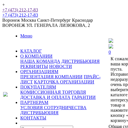
+
+7 (473) 212-17-83
+7 (473) 212-17-83
Воронеж
Москва
Санкт-Петербург
Краснодар
ВОРОНЕЖ
УЛ. ГЕНЕРАЛА ЛИЗЮКОВА, 2
Меню
КАТАЛОГ
0
О КОМПАНИИ
К сожал
НАША КОМАНДА
ДИСТРИБЬЮЦИЯ
ваша ко
РЕКВИЗИТЫ
НОВОСТИ
пуста.
ОРГАНИЗАЦИЯМ
Исправи
ПРЕЗЕНТАЦИЯ КОМПАНИИ
ПРАЙС-
недораз
ЛИСТ
КАРТОЧКА ОРГАНИЗАЦИИ
очень пр
ПОКУПАТЕЛЯМ
выберит
КОМИССИОННАЯ ТОРГОВЛЯ
каталоге
ДОСТАВКА И ОПЛАТА
ГАРАНТИИ
интерес
ПАРТНЕРАМ
товар и
УСЛОВИЯ СОТРУДНИЧЕСТВА
нажмите
ДИСТРИБЬЮЦИЯ
кнопку 
КОНТАКТЫ
корзину»
Общая су