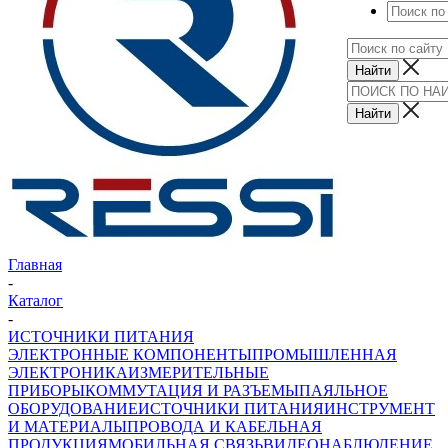
Главная
-
Каталог
-
ИСТОЧНИКИ ПИТАНИЯ
ЭЛЕКТРОННЫЕ КОМПОНЕНТЫ
ПРОМЫШЛЕННАЯ
ЭЛЕКТРОНИКА
ИЗМЕРИТЕЛЬНЫЕ
ПРИБОРЫ
КОММУТАЦИЯ И РАЗЪЕМЫ
ПАЯЛЬНОЕ
ОБОРУДОВАНИЕ
ИСТОЧНИКИ ПИТАНИЯ
ИНСТРУМЕНТ
И МАТЕРИАЛЫ
ПРОВОДА И КАБЕЛЬНАЯ
ПРОДУКЦИЯ
МОБИЛЬНАЯ СВЯЗЬ
ВИДЕОНАБЛЮДЕНИЕ