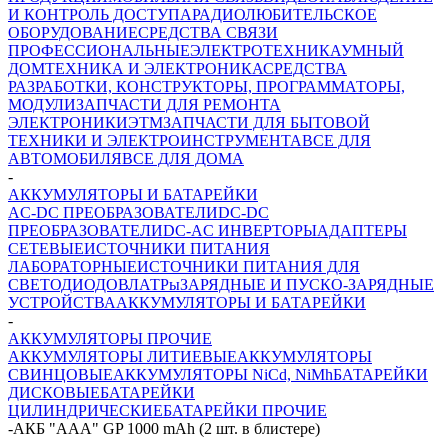
И КОНТРОЛЬ ДОСТУПА
РАДИОЛЮБИТЕЛЬСКОЕ
ОБОРУДОВАНИЕ
СРЕДСТВА СВЯЗИ
ПРОФЕССИОНАЛЬНЫЕ
ЭЛЕКТРОТЕХНИКА
УМНЫЙ
ДОМ
ТЕХНИКА И ЭЛЕКТРОНИКА
СРЕДСТВА
РАЗРАБОТКИ, КОНСТРУКТОРЫ, ПРОГРАММАТОРЫ,
МОДУЛИ
ЗАПЧАСТИ ДЛЯ РЕМОНТА
ЭЛЕКТРОНИКИ
ЭТМ
ЗАПЧАСТИ ДЛЯ БЫТОВОЙ
ТЕХНИКИ И ЭЛЕКТРОИНСТРУМЕНТА
ВСЕ ДЛЯ
АВТОМОБИЛЯ
ВСЕ ДЛЯ ДОМА
-
АККУМУЛЯТОРЫ И БАТАРЕЙКИ
AC-DC ПРЕОБРАЗОВАТЕЛИ
DC-DC
ПРЕОБРАЗОВАТЕЛИ
DC-AC ИНВЕРТОРЫ
АДАПТЕРЫ
СЕТЕВЫЕ
ИСТОЧНИКИ ПИТАНИЯ
ЛАБОРАТОРНЫЕ
ИСТОЧНИКИ ПИТАНИЯ ДЛЯ
СВЕТОДИОДОВ
ЛАТРы
ЗАРЯДНЫЕ И ПУСКО-ЗАРЯДНЫЕ
УСТРОЙСТВА
АККУМУЛЯТОРЫ И БАТАРЕЙКИ
-
АККУМУЛЯТОРЫ ПРОЧИЕ
АККУМУЛЯТОРЫ ЛИТИЕВЫЕ
АККУМУЛЯТОРЫ
СВИНЦОВЫЕ
АККУМУЛЯТОРЫ NiCd, NiMh
БАТАРЕЙКИ
ДИСКОВЫЕ
БАТАРЕЙКИ
ЦИЛИНДРИЧЕСКИЕ
БАТАРЕЙКИ ПРОЧИЕ
-
АКБ "AAA" GP 1000 mAh (2 шт. в блистере)