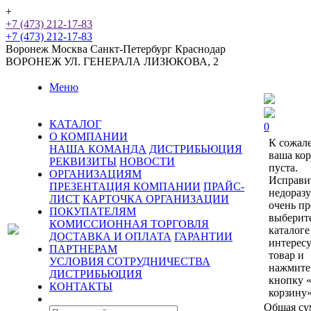
+
+7 (473) 212-17-83
+7 (473) 212-17-83
Воронеж
Москва
Санкт-Петербург
Краснодар
ВОРОНЕЖ
УЛ. ГЕНЕРАЛА ЛИЗЮКОВА, 2
Меню
КАТАЛОГ
0
О КОМПАНИИ
К сожал
НАША КОМАНДА
ДИСТРИБЬЮЦИЯ
ваша ко
РЕКВИЗИТЫ
НОВОСТИ
пуста.
ОРГАНИЗАЦИЯМ
Исправи
ПРЕЗЕНТАЦИЯ КОМПАНИИ
ПРАЙС-
недораз
ЛИСТ
КАРТОЧКА ОРГАНИЗАЦИИ
очень пр
ПОКУПАТЕЛЯМ
выберит
КОМИССИОННАЯ ТОРГОВЛЯ
каталоге
ДОСТАВКА И ОПЛАТА
ГАРАНТИИ
интерес
ПАРТНЕРАМ
товар и
УСЛОВИЯ СОТРУДНИЧЕСТВА
нажмите
ДИСТРИБЬЮЦИЯ
кнопку 
КОНТАКТЫ
корзину»
Общая су