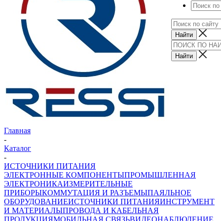
Главная
-
Каталог
-
ИСТОЧНИКИ ПИТАНИЯ
ЭЛЕКТРОННЫЕ КОМПОНЕНТЫ
ПРОМЫШЛЕННАЯ
ЭЛЕКТРОНИКА
ИЗМЕРИТЕЛЬНЫЕ
ПРИБОРЫ
КОММУТАЦИЯ И РАЗЪЕМЫ
ПАЯЛЬНОЕ
ОБОРУДОВАНИЕ
ИСТОЧНИКИ ПИТАНИЯ
ИНСТРУМЕНТ
И МАТЕРИАЛЫ
ПРОВОДА И КАБЕЛЬНАЯ
ПРОДУКЦИЯ
МОБИЛЬНАЯ СВЯЗЬ
ВИДЕОНАБЛЮДЕНИЕ