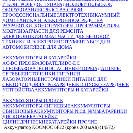
И КОНТРОЛЬ ДОСТУПА
РАДИОЛЮБИТЕЛЬСКОЕ
ОБОРУДОВАНИЕ
СРЕДСТВА СВЯЗИ
ПРОФЕССИОНАЛЬНЫЕ
ЭЛЕКТРОТЕХНИКА
УМНЫЙ
ДОМ
ТЕХНИКА И ЭЛЕКТРОНИКА
СРЕДСТВА
РАЗРАБОТКИ, КОНСТРУКТОРЫ, ПРОГРАММАТОРЫ,
МОДУЛИ
ЗАПЧАСТИ ДЛЯ РЕМОНТА
ЭЛЕКТРОНИКИ
ЭТМ
ЗАПЧАСТИ ДЛЯ БЫТОВОЙ
ТЕХНИКИ И ЭЛЕКТРОИНСТРУМЕНТА
ВСЕ ДЛЯ
АВТОМОБИЛЯ
ВСЕ ДЛЯ ДОМА
-
АККУМУЛЯТОРЫ И БАТАРЕЙКИ
AC-DC ПРЕОБРАЗОВАТЕЛИ
DC-DC
ПРЕОБРАЗОВАТЕЛИ
DC-AC ИНВЕРТОРЫ
АДАПТЕРЫ
СЕТЕВЫЕ
ИСТОЧНИКИ ПИТАНИЯ
ЛАБОРАТОРНЫЕ
ИСТОЧНИКИ ПИТАНИЯ ДЛЯ
СВЕТОДИОДОВ
ЛАТРы
ЗАРЯДНЫЕ И ПУСКО-ЗАРЯДНЫЕ
УСТРОЙСТВА
АККУМУЛЯТОРЫ И БАТАРЕЙКИ
-
АККУМУЛЯТОРЫ ПРОЧИЕ
АККУМУЛЯТОРЫ ЛИТИЕВЫЕ
АККУМУЛЯТОРЫ
СВИНЦОВЫЕ
АККУМУЛЯТОРЫ NiCd, NiMh
БАТАРЕЙКИ
ДИСКОВЫЕ
БАТАРЕЙКИ
ЦИЛИНДРИЧЕСКИЕ
БАТАРЕЙКИ ПРОЧИЕ
-
Аккумулятор КОСМОС 6F22 (крона 200 мAh) (1/6/72)