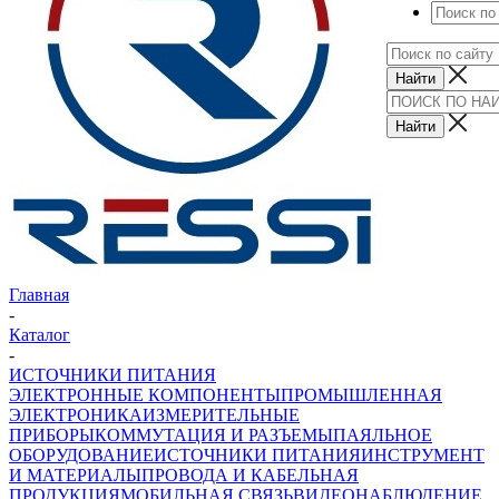
Главная
-
Каталог
-
ИСТОЧНИКИ ПИТАНИЯ
ЭЛЕКТРОННЫЕ КОМПОНЕНТЫ
ПРОМЫШЛЕННАЯ
ЭЛЕКТРОНИКА
ИЗМЕРИТЕЛЬНЫЕ
ПРИБОРЫ
КОММУТАЦИЯ И РАЗЪЕМЫ
ПАЯЛЬНОЕ
ОБОРУДОВАНИЕ
ИСТОЧНИКИ ПИТАНИЯ
ИНСТРУМЕНТ
И МАТЕРИАЛЫ
ПРОВОДА И КАБЕЛЬНАЯ
ПРОДУКЦИЯ
МОБИЛЬНАЯ СВЯЗЬ
ВИДЕОНАБЛЮДЕНИЕ