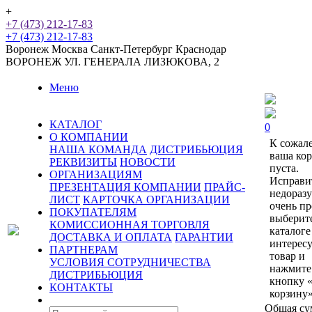
+
+7 (473) 212-17-83
+7 (473) 212-17-83
Воронеж
Москва
Санкт-Петербург
Краснодар
ВОРОНЕЖ
УЛ. ГЕНЕРАЛА ЛИЗЮКОВА, 2
Меню
КАТАЛОГ
0
О КОМПАНИИ
К сожал
НАША КОМАНДА
ДИСТРИБЬЮЦИЯ
ваша ко
РЕКВИЗИТЫ
НОВОСТИ
пуста.
ОРГАНИЗАЦИЯМ
Исправи
ПРЕЗЕНТАЦИЯ КОМПАНИИ
ПРАЙС-
недораз
ЛИСТ
КАРТОЧКА ОРГАНИЗАЦИИ
очень пр
ПОКУПАТЕЛЯМ
выберит
КОМИССИОННАЯ ТОРГОВЛЯ
каталоге
ДОСТАВКА И ОПЛАТА
ГАРАНТИИ
интерес
ПАРТНЕРАМ
товар и
УСЛОВИЯ СОТРУДНИЧЕСТВА
нажмите
ДИСТРИБЬЮЦИЯ
кнопку 
КОНТАКТЫ
корзину»
Общая су