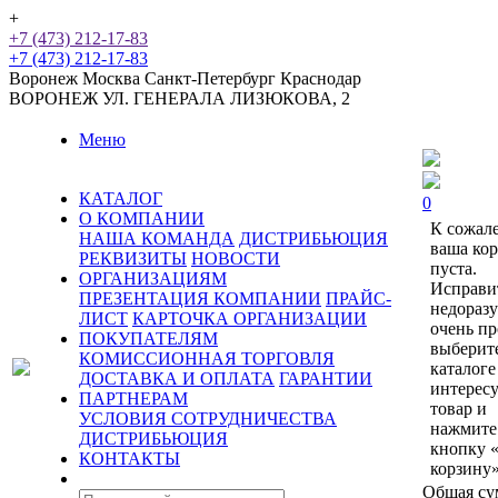
+
+7 (473) 212-17-83
+7 (473) 212-17-83
Воронеж
Москва
Санкт-Петербург
Краснодар
ВОРОНЕЖ
УЛ. ГЕНЕРАЛА ЛИЗЮКОВА, 2
Меню
КАТАЛОГ
0
О КОМПАНИИ
К сожал
НАША КОМАНДА
ДИСТРИБЬЮЦИЯ
ваша ко
РЕКВИЗИТЫ
НОВОСТИ
пуста.
ОРГАНИЗАЦИЯМ
Исправи
ПРЕЗЕНТАЦИЯ КОМПАНИИ
ПРАЙС-
недораз
ЛИСТ
КАРТОЧКА ОРГАНИЗАЦИИ
очень пр
ПОКУПАТЕЛЯМ
выберит
КОМИССИОННАЯ ТОРГОВЛЯ
каталоге
ДОСТАВКА И ОПЛАТА
ГАРАНТИИ
интерес
ПАРТНЕРАМ
товар и
УСЛОВИЯ СОТРУДНИЧЕСТВА
нажмите
ДИСТРИБЬЮЦИЯ
кнопку 
КОНТАКТЫ
корзину»
Общая су