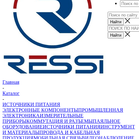
Главная
-
Каталог
-
ИСТОЧНИКИ ПИТАНИЯ
ЭЛЕКТРОННЫЕ КОМПОНЕНТЫ
ПРОМЫШЛЕННАЯ
ЭЛЕКТРОНИКА
ИЗМЕРИТЕЛЬНЫЕ
ПРИБОРЫ
КОММУТАЦИЯ И РАЗЪЕМЫ
ПАЯЛЬНОЕ
ОБОРУДОВАНИЕ
ИСТОЧНИКИ ПИТАНИЯ
ИНСТРУМЕНТ
И МАТЕРИАЛЫ
ПРОВОДА И КАБЕЛЬНАЯ
ПРОДУКЦИЯ
МОБИЛЬНАЯ СВЯЗЬ
ВИДЕОНАБЛЮДЕНИЕ