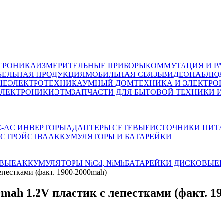
ТРОНИКА
ИЗМЕРИТЕЛЬНЫЕ ПРИБОРЫ
КОММУТАЦИЯ И Р
БЕЛЬНАЯ ПРОДУКЦИЯ
МОБИЛЬНАЯ СВЯЗЬ
ВИДЕОНАБЛЮД
ЫЕ
ЭЛЕКТРОТЕХНИКА
УМНЫЙ ДОМ
ТЕХНИКА И ЭЛЕКТРО
ЭЛЕКТРОНИКИ
ЭТМ
ЗАПЧАСТИ ДЛЯ БЫТОВОЙ ТЕХНИКИ 
C-AC ИНВЕРТОРЫ
АДАПТЕРЫ СЕТЕВЫЕ
ИСТОЧНИКИ ПИТ
УСТРОЙСТВА
АККУМУЛЯТОРЫ И БАТАРЕЙКИ
ВЫЕ
АККУМУЛЯТОРЫ NiCd, NiMh
БАТАРЕЙКИ ДИСКОВЫЕ
пестками (факт. 1900-2000mah)
ah 1.2V пластик с лепестками (факт. 1