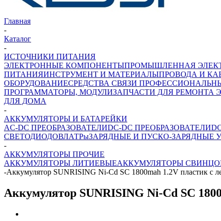
Главная
-
Каталог
-
ИСТОЧНИКИ ПИТАНИЯ
ЭЛЕКТРОННЫЕ КОМПОНЕНТЫ
ПРОМЫШЛЕННАЯ ЭЛЕК
ПИТАНИЯ
ИНСТРУМЕНТ И МАТЕРИАЛЫ
ПРОВОДА И КА
ОБОРУДОВАНИЕ
СРЕДСТВА СВЯЗИ ПРОФЕССИОНАЛЬН
ПРОГРАММАТОРЫ, МОДУЛИ
ЗАПЧАСТИ ДЛЯ РЕМОНТА 
ДЛЯ ДОМА
-
АККУМУЛЯТОРЫ И БАТАРЕЙКИ
AC-DC ПРЕОБРАЗОВАТЕЛИ
DC-DC ПРЕОБРАЗОВАТЕЛИ
D
СВЕТОДИОДОВ
ЛАТРы
ЗАРЯДНЫЕ И ПУСКО-ЗАРЯДНЫЕ 
-
АККУМУЛЯТОРЫ ПРОЧИЕ
АККУМУЛЯТОРЫ ЛИТИЕВЫЕ
АККУМУЛЯТОРЫ СВИНЦО
-
Аккумулятор SUNRISING Ni-Cd SC 1800mah 1.2V пластик с ле
Аккумулятор SUNRISING Ni-Cd SC 1800m