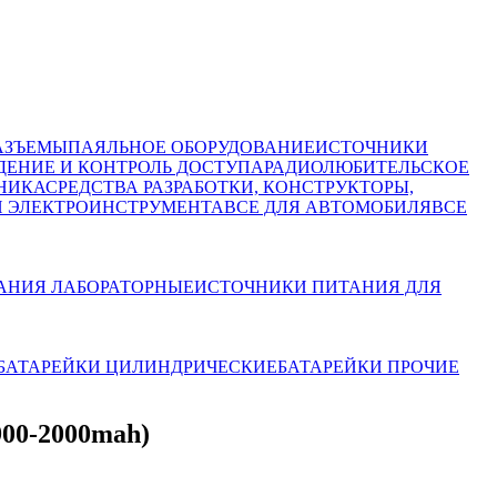
АЗЪЕМЫ
ПАЯЛЬНОЕ ОБОРУДОВАНИЕ
ИСТОЧНИКИ
ЕНИЕ И КОНТРОЛЬ ДОСТУПА
РАДИОЛЮБИТЕЛЬСКОЕ
НИКА
СРЕДСТВА РАЗРАБОТКИ, КОНСТРУКТОРЫ,
И ЭЛЕКТРОИНСТРУМЕНТА
ВСЕ ДЛЯ АВТОМОБИЛЯ
ВСЕ
АНИЯ ЛАБОРАТОРНЫЕ
ИСТОЧНИКИ ПИТАНИЯ ДЛЯ
БАТАРЕЙКИ ЦИЛИНДРИЧЕСКИЕ
БАТАРЕЙКИ ПРОЧИЕ
900-2000mah)