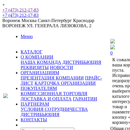
+
+7 (473) 212-17-83
+7 (473) 212-17-83
Воронеж
Москва
Санкт-Петербург
Краснодар
ВОРОНЕЖ
УЛ. ГЕНЕРАЛА ЛИЗЮКОВА, 2
Меню
КАТАЛОГ
0
О КОМПАНИИ
К сожал
НАША КОМАНДА
ДИСТРИБЬЮЦИЯ
ваша ко
РЕКВИЗИТЫ
НОВОСТИ
пуста.
ОРГАНИЗАЦИЯМ
Исправи
ПРЕЗЕНТАЦИЯ КОМПАНИИ
ПРАЙС-
недораз
ЛИСТ
КАРТОЧКА ОРГАНИЗАЦИИ
очень пр
ПОКУПАТЕЛЯМ
выберит
КОМИССИОННАЯ ТОРГОВЛЯ
каталоге
ДОСТАВКА И ОПЛАТА
ГАРАНТИИ
интерес
ПАРТНЕРАМ
товар и
УСЛОВИЯ СОТРУДНИЧЕСТВА
нажмите
ДИСТРИБЬЮЦИЯ
кнопку 
КОНТАКТЫ
корзину»
Общая су