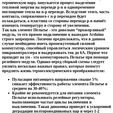
термическую пару, запускается процесс выделения
тепловой энергии на переходе p-n и одновременное
поглощение тепла на n-p переходе. Вследствие этого, часть
контакта, сопряженного с n-p переходом будет
охлаждаться, а пластина со стороны перехода p-n начнёт
изменять температуру в сторону её увеличения.
Так как элемент Пельтье - это довольно “прожорливый”
модуль, то его прямое подключение к выводам Arduino
строго запрещено. Логично предположить, что в данном
случае необходимо иметь промежуточный силовой
коммутатор, способный управляться логическим уровнем
микроконтроллера и выдерживать ток до 6А. Первое что
приходит на ум - это коммутировать Пельтье при помощи
релейного модуля. Однако перед сборкой схемы следует
уяснить несколько важных правил, которые помогут
продлить жизнь термоэлектрического преобразователя:
Пульсация питающего напряжения свыше 5%
снижает эффективность работы элемента Пельтье в
среднем на 30-40%;
Крайне не рекомендуется для питания элемента
Пельтье использовать релейные регуляторы,
выполняющие частые циклы включения и
выключения. Такая динамика приведет к ускоренной
деградации полупроводниковых пар и через 1-2