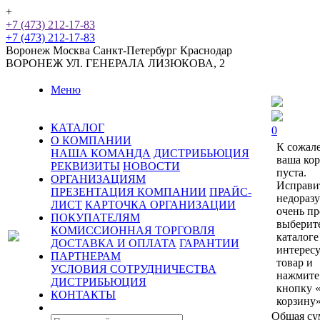
+
+7 (473) 212-17-83
+7 (473) 212-17-83
Воронеж
Москва
Санкт-Петербург
Краснодар
ВОРОНЕЖ
УЛ. ГЕНЕРАЛА ЛИЗЮКОВА, 2
Меню
КАТАЛОГ
0
О КОМПАНИИ
К сожал
НАША КОМАНДА
ДИСТРИБЬЮЦИЯ
ваша ко
РЕКВИЗИТЫ
НОВОСТИ
пуста.
ОРГАНИЗАЦИЯМ
Исправи
ПРЕЗЕНТАЦИЯ КОМПАНИИ
ПРАЙС-
недораз
ЛИСТ
КАРТОЧКА ОРГАНИЗАЦИИ
очень пр
ПОКУПАТЕЛЯМ
выберит
КОМИССИОННАЯ ТОРГОВЛЯ
каталоге
ДОСТАВКА И ОПЛАТА
ГАРАНТИИ
интерес
ПАРТНЕРАМ
товар и
УСЛОВИЯ СОТРУДНИЧЕСТВА
нажмите
ДИСТРИБЬЮЦИЯ
кнопку 
КОНТАКТЫ
корзину»
Общая су