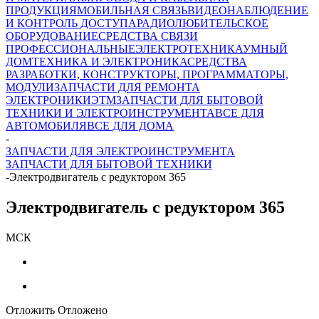
ПРОДУКЦИЯ
МОБИЛЬНАЯ СВЯЗЬ
ВИДЕОНАБЛЮДЕНИЕ
И КОНТРОЛЬ ДОСТУПА
РАДИОЛЮБИТЕЛЬСКОЕ
ОБОРУДОВАНИЕ
СРЕДСТВА СВЯЗИ
ПРОФЕССИОНАЛЬНЫЕ
ЭЛЕКТРОТЕХНИКА
УМНЫЙ
ДОМ
ТЕХНИКА И ЭЛЕКТРОНИКА
СРЕДСТВА
РАЗРАБОТКИ, КОНСТРУКТОРЫ, ПРОГРАММАТОРЫ,
МОДУЛИ
ЗАПЧАСТИ ДЛЯ РЕМОНТА
ЭЛЕКТРОНИКИ
ЭТМ
ЗАПЧАСТИ ДЛЯ БЫТОВОЙ
ТЕХНИКИ И ЭЛЕКТРОИНСТРУМЕНТА
ВСЕ ДЛЯ
АВТОМОБИЛЯ
ВСЕ ДЛЯ ДОМА
-
ЗАПЧАСТИ ДЛЯ ЭЛЕКТРОИНСТРУМЕНТА
ЗАПЧАСТИ ДЛЯ БЫТОВОЙ ТЕХНИКИ
-
Электродвигатель с редуктором 365
Электродвигатель с редуктором 365
МСК
Отложить
Отложено