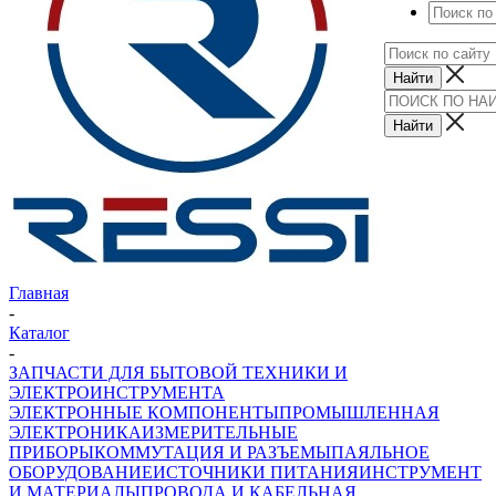
Главная
-
Каталог
-
ЗАПЧАСТИ ДЛЯ БЫТОВОЙ ТЕХНИКИ И
ЭЛЕКТРОИНСТРУМЕНТА
ЭЛЕКТРОННЫЕ КОМПОНЕНТЫ
ПРОМЫШЛЕННАЯ
ЭЛЕКТРОНИКА
ИЗМЕРИТЕЛЬНЫЕ
ПРИБОРЫ
КОММУТАЦИЯ И РАЗЪЕМЫ
ПАЯЛЬНОЕ
ОБОРУДОВАНИЕ
ИСТОЧНИКИ ПИТАНИЯ
ИНСТРУМЕНТ
И МАТЕРИАЛЫ
ПРОВОДА И КАБЕЛЬНАЯ