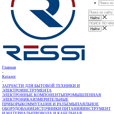
Главная
-
Каталог
-
ЗАПЧАСТИ ДЛЯ БЫТОВОЙ ТЕХНИКИ И
ЭЛЕКТРОИНСТРУМЕНТА
ЭЛЕКТРОННЫЕ КОМПОНЕНТЫ
ПРОМЫШЛЕННАЯ
ЭЛЕКТРОНИКА
ИЗМЕРИТЕЛЬНЫЕ
ПРИБОРЫ
КОММУТАЦИЯ И РАЗЪЕМЫ
ПАЯЛЬНОЕ
ОБОРУДОВАНИЕ
ИСТОЧНИКИ ПИТАНИЯ
ИНСТРУМЕНТ
И МАТЕРИАЛЫ
ПРОВОДА И КАБЕЛЬНАЯ