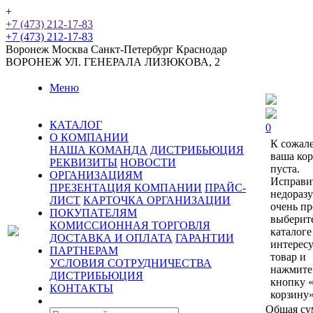
+
+7 (473) 212-17-83
+7 (473) 212-17-83
Воронеж
Москва
Санкт-Петербург
Краснодар
ВОРОНЕЖ
УЛ. ГЕНЕРАЛА ЛИЗЮКОВА, 2
Меню
КАТАЛОГ
0
О КОМПАНИИ
К сожал
НАША КОМАНДА
ДИСТРИБЬЮЦИЯ
ваша ко
РЕКВИЗИТЫ
НОВОСТИ
пуста.
ОРГАНИЗАЦИЯМ
Исправи
ПРЕЗЕНТАЦИЯ КОМПАНИИ
ПРАЙС-
недораз
ЛИСТ
КАРТОЧКА ОРГАНИЗАЦИИ
очень пр
ПОКУПАТЕЛЯМ
выберит
КОМИССИОННАЯ ТОРГОВЛЯ
каталоге
ДОСТАВКА И ОПЛАТА
ГАРАНТИИ
интерес
ПАРТНЕРАМ
товар и
УСЛОВИЯ СОТРУДНИЧЕСТВА
нажмите
ДИСТРИБЬЮЦИЯ
кнопку 
КОНТАКТЫ
корзину»
Общая су