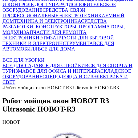
И КОНТРОЛЬ ДОСТУПА
РАДИОЛЮБИТЕЛЬСКОЕ
ОБОРУДОВАНИЕ
СРЕДСТВА СВЯЗИ
ПРОФЕССИОНАЛЬНЫЕ
ЭЛЕКТРОТЕХНИКА
УМНЫЙ
ДОМ
ТЕХНИКА И ЭЛЕКТРОНИКА
СРЕДСТВА
РАЗРАБОТКИ, КОНСТРУКТОРЫ, ПРОГРАММАТОРЫ,
МОДУЛИ
ЗАПЧАСТИ ДЛЯ РЕМОНТА
ЭЛЕКТРОНИКИ
ЭТМ
ЗАПЧАСТИ ДЛЯ БЫТОВОЙ
ТЕХНИКИ И ЭЛЕКТРОИНСТРУМЕНТА
ВСЕ ДЛЯ
АВТОМОБИЛЯ
ВСЕ ДЛЯ ДОМА
-
ВСЕ ДЛЯ УБОРКИ
ВСЕ ДЛЯ САДА
ВСЕ ДЛЯ СТРОЙКИ
ВСЕ ДЛЯ СПОРТА И
ТУРИЗМА
ВСЕ ДЛЯ ОФИСА И ИНТЕРЬЕРА
СКЛАДСКОЕ
ОБОРУДОВАНИЕ
СПЕЦОДЕЖДА И СИЗ
ЭЛЕКТРИКА И
СВЕТ
-
Робот мойщик окон HOBOT R3 Ultrasonic HOBOT-R3
Робот мойщик окон HOBOT R3
Ultrasonic HOBOT-R3
HOBOT