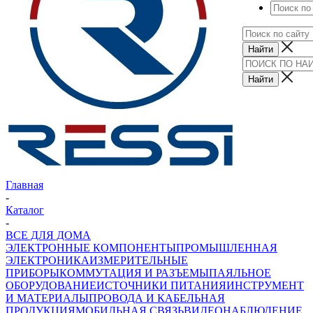
Главная
-
Каталог
-
ВСЕ ДЛЯ ДОМА
ЭЛЕКТРОННЫЕ КОМПОНЕНТЫ
ПРОМЫШЛЕННАЯ
ЭЛЕКТРОНИКА
ИЗМЕРИТЕЛЬНЫЕ
ПРИБОРЫ
КОММУТАЦИЯ И РАЗЪЕМЫ
ПАЯЛЬНОЕ
ОБОРУДОВАНИЕ
ИСТОЧНИКИ ПИТАНИЯ
ИНСТРУМЕНТ
И МАТЕРИАЛЫ
ПРОВОДА И КАБЕЛЬНАЯ
ПРОДУКЦИЯ
МОБИЛЬНАЯ СВЯЗЬ
ВИДЕОНАБЛЮДЕНИЕ