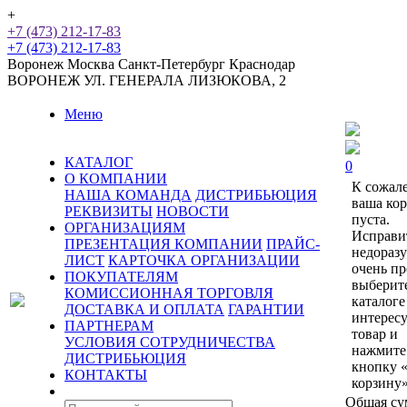
+
+7 (473) 212-17-83
+7 (473) 212-17-83
Воронеж
Москва
Санкт-Петербург
Краснодар
ВОРОНЕЖ
УЛ. ГЕНЕРАЛА ЛИЗЮКОВА, 2
Меню
КАТАЛОГ
0
О КОМПАНИИ
К сожал
НАША КОМАНДА
ДИСТРИБЬЮЦИЯ
ваша ко
РЕКВИЗИТЫ
НОВОСТИ
пуста.
ОРГАНИЗАЦИЯМ
Исправи
ПРЕЗЕНТАЦИЯ КОМПАНИИ
ПРАЙС-
недораз
ЛИСТ
КАРТОЧКА ОРГАНИЗАЦИИ
очень пр
ПОКУПАТЕЛЯМ
выберит
КОМИССИОННАЯ ТОРГОВЛЯ
каталоге
ДОСТАВКА И ОПЛАТА
ГАРАНТИИ
интерес
ПАРТНЕРАМ
товар и
УСЛОВИЯ СОТРУДНИЧЕСТВА
нажмите
ДИСТРИБЬЮЦИЯ
кнопку 
КОНТАКТЫ
корзину»
Общая су