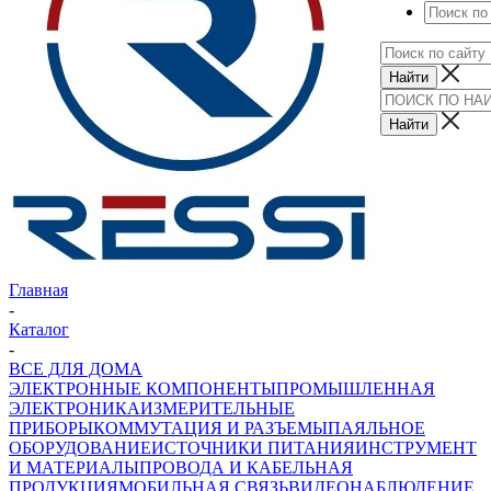
Главная
-
Каталог
-
ВСЕ ДЛЯ ДОМА
ЭЛЕКТРОННЫЕ КОМПОНЕНТЫ
ПРОМЫШЛЕННАЯ
ЭЛЕКТРОНИКА
ИЗМЕРИТЕЛЬНЫЕ
ПРИБОРЫ
КОММУТАЦИЯ И РАЗЪЕМЫ
ПАЯЛЬНОЕ
ОБОРУДОВАНИЕ
ИСТОЧНИКИ ПИТАНИЯ
ИНСТРУМЕНТ
И МАТЕРИАЛЫ
ПРОВОДА И КАБЕЛЬНАЯ
ПРОДУКЦИЯ
МОБИЛЬНАЯ СВЯЗЬ
ВИДЕОНАБЛЮДЕНИЕ