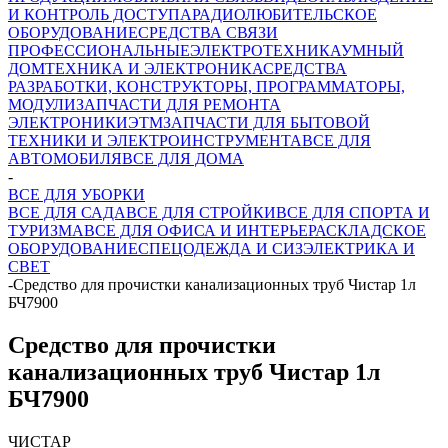
И КОНТРОЛЬ ДОСТУПА
РАДИОЛЮБИТЕЛЬСКОЕ
ОБОРУДОВАНИЕ
СРЕДСТВА СВЯЗИ
ПРОФЕССИОНАЛЬНЫЕ
ЭЛЕКТРОТЕХНИКА
УМНЫЙ
ДОМ
ТЕХНИКА И ЭЛЕКТРОНИКА
СРЕДСТВА
РАЗРАБОТКИ, КОНСТРУКТОРЫ, ПРОГРАММАТОРЫ,
МОДУЛИ
ЗАПЧАСТИ ДЛЯ РЕМОНТА
ЭЛЕКТРОНИКИ
ЭТМ
ЗАПЧАСТИ ДЛЯ БЫТОВОЙ
ТЕХНИКИ И ЭЛЕКТРОИНСТРУМЕНТА
ВСЕ ДЛЯ
АВТОМОБИЛЯ
ВСЕ ДЛЯ ДОМА
-
ВСЕ ДЛЯ УБОРКИ
ВСЕ ДЛЯ САДА
ВСЕ ДЛЯ СТРОЙКИ
ВСЕ ДЛЯ СПОРТА И
ТУРИЗМА
ВСЕ ДЛЯ ОФИСА И ИНТЕРЬЕРА
СКЛАДСКОЕ
ОБОРУДОВАНИЕ
СПЕЦОДЕЖДА И СИЗ
ЭЛЕКТРИКА И
СВЕТ
-
Средство для прочистки канализационных труб Чистар 1л
БЧ7900
Средство для прочистки
канализационных труб Чистар 1л
БЧ7900
ЧИСТАР