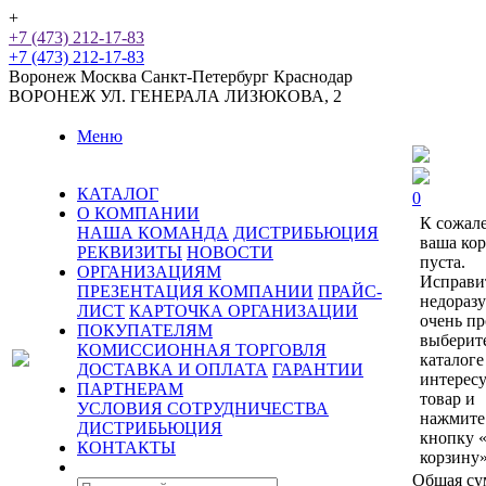
+
+7 (473) 212-17-83
+7 (473) 212-17-83
Воронеж
Москва
Санкт-Петербург
Краснодар
ВОРОНЕЖ
УЛ. ГЕНЕРАЛА ЛИЗЮКОВА, 2
Меню
КАТАЛОГ
0
О КОМПАНИИ
К сожал
НАША КОМАНДА
ДИСТРИБЬЮЦИЯ
ваша ко
РЕКВИЗИТЫ
НОВОСТИ
пуста.
ОРГАНИЗАЦИЯМ
Исправи
ПРЕЗЕНТАЦИЯ КОМПАНИИ
ПРАЙС-
недораз
ЛИСТ
КАРТОЧКА ОРГАНИЗАЦИИ
очень пр
ПОКУПАТЕЛЯМ
выберит
КОМИССИОННАЯ ТОРГОВЛЯ
каталоге
ДОСТАВКА И ОПЛАТА
ГАРАНТИИ
интерес
ПАРТНЕРАМ
товар и
УСЛОВИЯ СОТРУДНИЧЕСТВА
нажмите
ДИСТРИБЬЮЦИЯ
кнопку 
КОНТАКТЫ
корзину»
Общая су