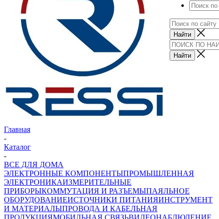
Главная
-
Каталог
-
ВСЕ ДЛЯ ДОМА
ЭЛЕКТРОННЫЕ КОМПОНЕНТЫ
ПРОМЫШЛЕННАЯ
ЭЛЕКТРОНИКА
ИЗМЕРИТЕЛЬНЫЕ
ПРИБОРЫ
КОММУТАЦИЯ И РАЗЪЕМЫ
ПАЯЛЬНОЕ
ОБОРУДОВАНИЕ
ИСТОЧНИКИ ПИТАНИЯ
ИНСТРУМЕНТ
И МАТЕРИАЛЫ
ПРОВОДА И КАБЕЛЬНАЯ
ПРОДУКЦИЯ
МОБИЛЬНАЯ СВЯЗЬ
ВИДЕОНАБЛЮДЕНИЕ