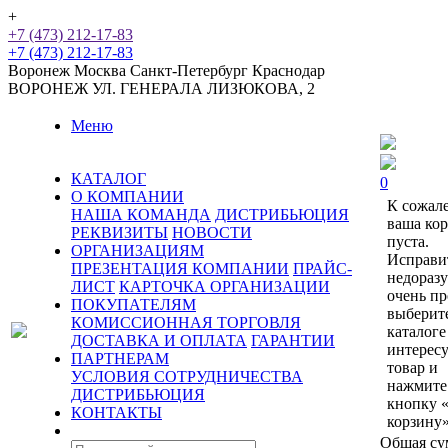
+
+7 (473) 212-17-83
+7 (473) 212-17-83
Воронеж
Москва
Санкт-Петербург
Краснодар
ВОРОНЕЖ
УЛ. ГЕНЕРАЛА ЛИЗЮКОВА, 2
Меню
КАТАЛОГ
0
О КОМПАНИИ
К сожал
НАША КОМАНДА
ДИСТРИБЬЮЦИЯ
ваша ко
РЕКВИЗИТЫ
НОВОСТИ
пуста.
ОРГАНИЗАЦИЯМ
Исправи
ПРЕЗЕНТАЦИЯ КОМПАНИИ
ПРАЙС-
недораз
ЛИСТ
КАРТОЧКА ОРГАНИЗАЦИИ
очень пр
ПОКУПАТЕЛЯМ
выберит
КОМИССИОННАЯ ТОРГОВЛЯ
каталоге
ДОСТАВКА И ОПЛАТА
ГАРАНТИИ
интерес
ПАРТНЕРАМ
товар и
УСЛОВИЯ СОТРУДНИЧЕСТВА
нажмите
ДИСТРИБЬЮЦИЯ
кнопку 
КОНТАКТЫ
корзину»
Общая су