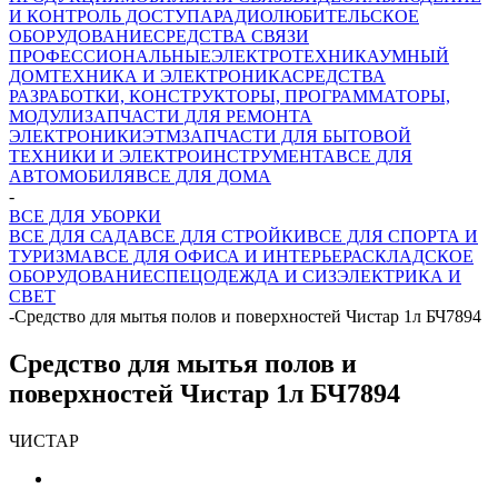
И КОНТРОЛЬ ДОСТУПА
РАДИОЛЮБИТЕЛЬСКОЕ
ОБОРУДОВАНИЕ
СРЕДСТВА СВЯЗИ
ПРОФЕССИОНАЛЬНЫЕ
ЭЛЕКТРОТЕХНИКА
УМНЫЙ
ДОМ
ТЕХНИКА И ЭЛЕКТРОНИКА
СРЕДСТВА
РАЗРАБОТКИ, КОНСТРУКТОРЫ, ПРОГРАММАТОРЫ,
МОДУЛИ
ЗАПЧАСТИ ДЛЯ РЕМОНТА
ЭЛЕКТРОНИКИ
ЭТМ
ЗАПЧАСТИ ДЛЯ БЫТОВОЙ
ТЕХНИКИ И ЭЛЕКТРОИНСТРУМЕНТА
ВСЕ ДЛЯ
АВТОМОБИЛЯ
ВСЕ ДЛЯ ДОМА
-
ВСЕ ДЛЯ УБОРКИ
ВСЕ ДЛЯ САДА
ВСЕ ДЛЯ СТРОЙКИ
ВСЕ ДЛЯ СПОРТА И
ТУРИЗМА
ВСЕ ДЛЯ ОФИСА И ИНТЕРЬЕРА
СКЛАДСКОЕ
ОБОРУДОВАНИЕ
СПЕЦОДЕЖДА И СИЗ
ЭЛЕКТРИКА И
СВЕТ
-
Средство для мытья полов и поверхностей Чистар 1л БЧ7894
Средство для мытья полов и
поверхностей Чистар 1л БЧ7894
ЧИСТАР