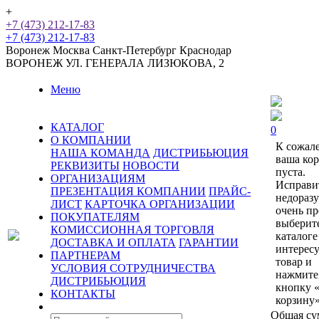
+
+7 (473) 212-17-83
+7 (473) 212-17-83
Воронеж
Москва
Санкт-Петербург
Краснодар
ВОРОНЕЖ
УЛ. ГЕНЕРАЛА ЛИЗЮКОВА, 2
Меню
КАТАЛОГ
0
О КОМПАНИИ
К сожал
НАША КОМАНДА
ДИСТРИБЬЮЦИЯ
ваша ко
РЕКВИЗИТЫ
НОВОСТИ
пуста.
ОРГАНИЗАЦИЯМ
Исправи
ПРЕЗЕНТАЦИЯ КОМПАНИИ
ПРАЙС-
недораз
ЛИСТ
КАРТОЧКА ОРГАНИЗАЦИИ
очень пр
ПОКУПАТЕЛЯМ
выберит
КОМИССИОННАЯ ТОРГОВЛЯ
каталоге
ДОСТАВКА И ОПЛАТА
ГАРАНТИИ
интерес
ПАРТНЕРАМ
товар и
УСЛОВИЯ СОТРУДНИЧЕСТВА
нажмите
ДИСТРИБЬЮЦИЯ
кнопку 
КОНТАКТЫ
корзину»
Общая су