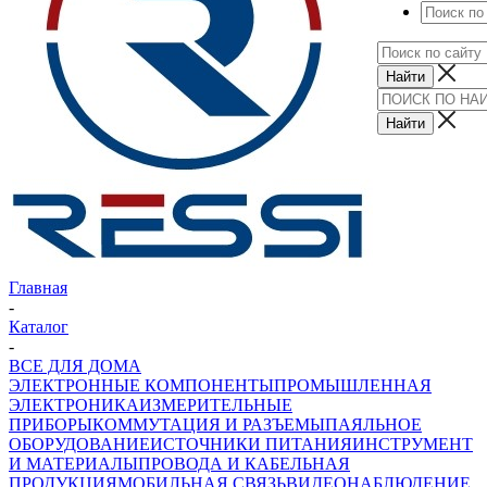
Главная
-
Каталог
-
ВСЕ ДЛЯ ДОМА
ЭЛЕКТРОННЫЕ КОМПОНЕНТЫ
ПРОМЫШЛЕННАЯ
ЭЛЕКТРОНИКА
ИЗМЕРИТЕЛЬНЫЕ
ПРИБОРЫ
КОММУТАЦИЯ И РАЗЪЕМЫ
ПАЯЛЬНОЕ
ОБОРУДОВАНИЕ
ИСТОЧНИКИ ПИТАНИЯ
ИНСТРУМЕНТ
И МАТЕРИАЛЫ
ПРОВОДА И КАБЕЛЬНАЯ
ПРОДУКЦИЯ
МОБИЛЬНАЯ СВЯЗЬ
ВИДЕОНАБЛЮДЕНИЕ