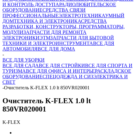
И КОНТРОЛЬ ДОСТУПА
РАДИОЛЮБИТЕЛЬСКОЕ
ОБОРУДОВАНИЕ
СРЕДСТВА СВЯЗИ
ПРОФЕССИОНАЛЬНЫЕ
ЭЛЕКТРОТЕХНИКА
УМНЫЙ
ДОМ
ТЕХНИКА И ЭЛЕКТРОНИКА
СРЕДСТВА
РАЗРАБОТКИ, КОНСТРУКТОРЫ, ПРОГРАММАТОРЫ,
МОДУЛИ
ЗАПЧАСТИ ДЛЯ РЕМОНТА
ЭЛЕКТРОНИКИ
ЭТМ
ЗАПЧАСТИ ДЛЯ БЫТОВОЙ
ТЕХНИКИ И ЭЛЕКТРОИНСТРУМЕНТА
ВСЕ ДЛЯ
АВТОМОБИЛЯ
ВСЕ ДЛЯ ДОМА
-
ВСЕ ДЛЯ УБОРКИ
ВСЕ ДЛЯ САДА
ВСЕ ДЛЯ СТРОЙКИ
ВСЕ ДЛЯ СПОРТА И
ТУРИЗМА
ВСЕ ДЛЯ ОФИСА И ИНТЕРЬЕРА
СКЛАДСКОЕ
ОБОРУДОВАНИЕ
СПЕЦОДЕЖДА И СИЗ
ЭЛЕКТРИКА И
СВЕТ
-
Очиститель K-FLEX 1.0 lt 850VR020001
Очиститель K-FLEX 1.0 lt
850VR020001
K-FLEX