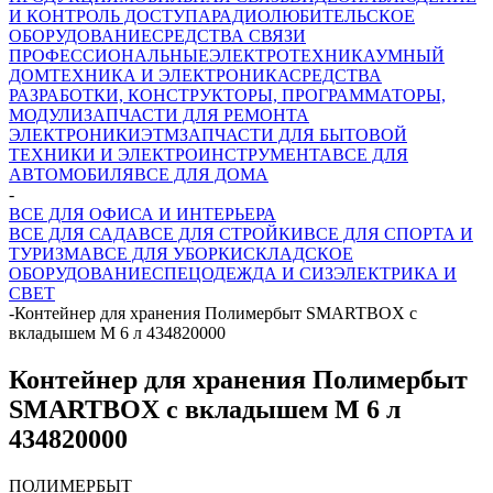
И КОНТРОЛЬ ДОСТУПА
РАДИОЛЮБИТЕЛЬСКОЕ
ОБОРУДОВАНИЕ
СРЕДСТВА СВЯЗИ
ПРОФЕССИОНАЛЬНЫЕ
ЭЛЕКТРОТЕХНИКА
УМНЫЙ
ДОМ
ТЕХНИКА И ЭЛЕКТРОНИКА
СРЕДСТВА
РАЗРАБОТКИ, КОНСТРУКТОРЫ, ПРОГРАММАТОРЫ,
МОДУЛИ
ЗАПЧАСТИ ДЛЯ РЕМОНТА
ЭЛЕКТРОНИКИ
ЭТМ
ЗАПЧАСТИ ДЛЯ БЫТОВОЙ
ТЕХНИКИ И ЭЛЕКТРОИНСТРУМЕНТА
ВСЕ ДЛЯ
АВТОМОБИЛЯ
ВСЕ ДЛЯ ДОМА
-
ВСЕ ДЛЯ ОФИСА И ИНТЕРЬЕРА
ВСЕ ДЛЯ САДА
ВСЕ ДЛЯ СТРОЙКИ
ВСЕ ДЛЯ СПОРТА И
ТУРИЗМА
ВСЕ ДЛЯ УБОРКИ
СКЛАДСКОЕ
ОБОРУДОВАНИЕ
СПЕЦОДЕЖДА И СИЗ
ЭЛЕКТРИКА И
СВЕТ
-
Контейнер для хранения Полимербыт SMARTBOX с
вкладышем М 6 л 434820000
Контейнер для хранения Полимербыт
SMARTBOX с вкладышем М 6 л
434820000
ПОЛИМЕРБЫТ