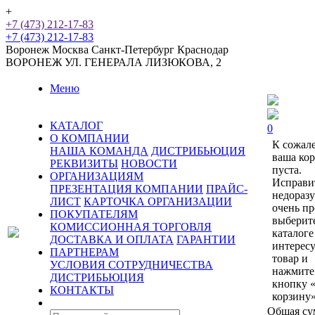
+
+7 (473) 212-17-83
+7 (473) 212-17-83
Воронеж
Москва
Санкт-Петербург
Краснодар
ВОРОНЕЖ
УЛ. ГЕНЕРАЛА ЛИЗЮКОВА, 2
Меню
КАТАЛОГ
0
О КОМПАНИИ
К сожал
НАША КОМАНДА
ДИСТРИБЬЮЦИЯ
ваша ко
РЕКВИЗИТЫ
НОВОСТИ
пуста.
ОРГАНИЗАЦИЯМ
Исправи
ПРЕЗЕНТАЦИЯ КОМПАНИИ
ПРАЙС-
недораз
ЛИСТ
КАРТОЧКА ОРГАНИЗАЦИИ
очень пр
ПОКУПАТЕЛЯМ
выберит
КОМИССИОННАЯ ТОРГОВЛЯ
каталоге
ДОСТАВКА И ОПЛАТА
ГАРАНТИИ
интерес
ПАРТНЕРАМ
товар и
УСЛОВИЯ СОТРУДНИЧЕСТВА
нажмите
ДИСТРИБЬЮЦИЯ
кнопку 
КОНТАКТЫ
корзину»
Общая су