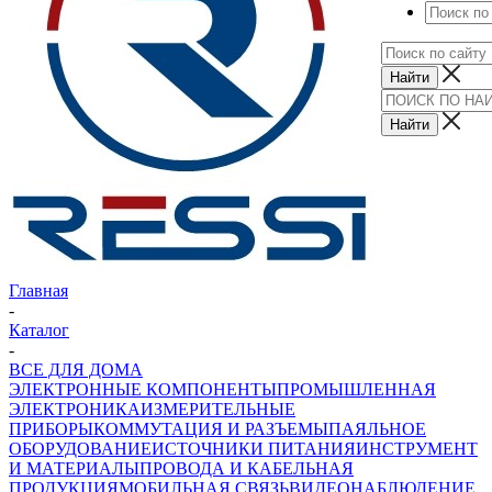
Главная
-
Каталог
-
ВСЕ ДЛЯ ДОМА
ЭЛЕКТРОННЫЕ КОМПОНЕНТЫ
ПРОМЫШЛЕННАЯ
ЭЛЕКТРОНИКА
ИЗМЕРИТЕЛЬНЫЕ
ПРИБОРЫ
КОММУТАЦИЯ И РАЗЪЕМЫ
ПАЯЛЬНОЕ
ОБОРУДОВАНИЕ
ИСТОЧНИКИ ПИТАНИЯ
ИНСТРУМЕНТ
И МАТЕРИАЛЫ
ПРОВОДА И КАБЕЛЬНАЯ
ПРОДУКЦИЯ
МОБИЛЬНАЯ СВЯЗЬ
ВИДЕОНАБЛЮДЕНИЕ