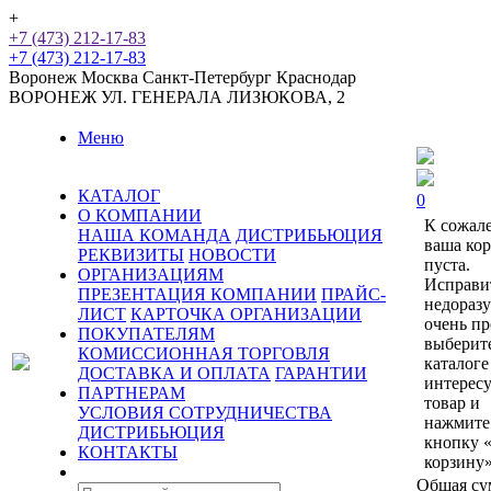
+
+7 (473) 212-17-83
+7 (473) 212-17-83
Воронеж
Москва
Санкт-Петербург
Краснодар
ВОРОНЕЖ
УЛ. ГЕНЕРАЛА ЛИЗЮКОВА, 2
Меню
КАТАЛОГ
0
О КОМПАНИИ
К сожал
НАША КОМАНДА
ДИСТРИБЬЮЦИЯ
ваша ко
РЕКВИЗИТЫ
НОВОСТИ
пуста.
ОРГАНИЗАЦИЯМ
Исправи
ПРЕЗЕНТАЦИЯ КОМПАНИИ
ПРАЙС-
недораз
ЛИСТ
КАРТОЧКА ОРГАНИЗАЦИИ
очень пр
ПОКУПАТЕЛЯМ
выберит
КОМИССИОННАЯ ТОРГОВЛЯ
каталоге
ДОСТАВКА И ОПЛАТА
ГАРАНТИИ
интерес
ПАРТНЕРАМ
товар и
УСЛОВИЯ СОТРУДНИЧЕСТВА
нажмите
ДИСТРИБЬЮЦИЯ
кнопку 
КОНТАКТЫ
корзину»
Общая су