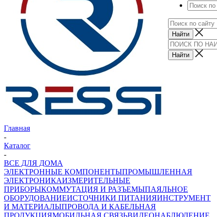
Главная
-
Каталог
-
ВСЕ ДЛЯ ДОМА
ЭЛЕКТРОННЫЕ КОМПОНЕНТЫ
ПРОМЫШЛЕННАЯ
ЭЛЕКТРОНИКА
ИЗМЕРИТЕЛЬНЫЕ
ПРИБОРЫ
КОММУТАЦИЯ И РАЗЪЕМЫ
ПАЯЛЬНОЕ
ОБОРУДОВАНИЕ
ИСТОЧНИКИ ПИТАНИЯ
ИНСТРУМЕНТ
И МАТЕРИАЛЫ
ПРОВОДА И КАБЕЛЬНАЯ
ПРОДУКЦИЯ
МОБИЛЬНАЯ СВЯЗЬ
ВИДЕОНАБЛЮДЕНИЕ