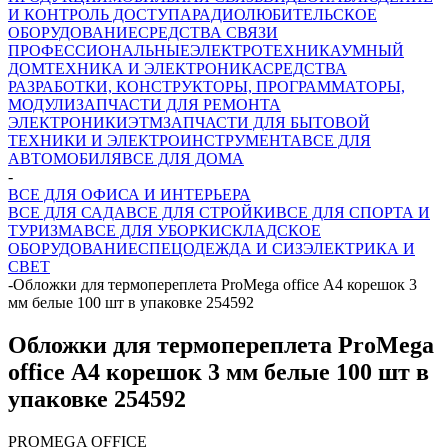
И КОНТРОЛЬ ДОСТУПА
РАДИОЛЮБИТЕЛЬСКОЕ
ОБОРУДОВАНИЕ
СРЕДСТВА СВЯЗИ
ПРОФЕССИОНАЛЬНЫЕ
ЭЛЕКТРОТЕХНИКА
УМНЫЙ
ДОМ
ТЕХНИКА И ЭЛЕКТРОНИКА
СРЕДСТВА
РАЗРАБОТКИ, КОНСТРУКТОРЫ, ПРОГРАММАТОРЫ,
МОДУЛИ
ЗАПЧАСТИ ДЛЯ РЕМОНТА
ЭЛЕКТРОНИКИ
ЭТМ
ЗАПЧАСТИ ДЛЯ БЫТОВОЙ
ТЕХНИКИ И ЭЛЕКТРОИНСТРУМЕНТА
ВСЕ ДЛЯ
АВТОМОБИЛЯ
ВСЕ ДЛЯ ДОМА
-
ВСЕ ДЛЯ ОФИСА И ИНТЕРЬЕРА
ВСЕ ДЛЯ САДА
ВСЕ ДЛЯ СТРОЙКИ
ВСЕ ДЛЯ СПОРТА И
ТУРИЗМА
ВСЕ ДЛЯ УБОРКИ
СКЛАДСКОЕ
ОБОРУДОВАНИЕ
СПЕЦОДЕЖДА И СИЗ
ЭЛЕКТРИКА И
СВЕТ
-
Обложки для термопереплета ProMega office А4 корешок 3
мм белые 100 шт в упаковке 254592
Обложки для термопереплета ProMega
office А4 корешок 3 мм белые 100 шт в
упаковке 254592
PROMEGA OFFICE