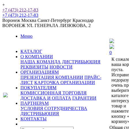
+
+7 (473) 212-17-83
+7 (473) 212-17-83
Воронеж
Москва
Санкт-Петербург
Краснодар
ВОРОНЕЖ
УЛ. ГЕНЕРАЛА ЛИЗЮКОВА, 2
Меню
КАТАЛОГ
0
О КОМПАНИИ
К сожал
НАША КОМАНДА
ДИСТРИБЬЮЦИЯ
ваша ко
РЕКВИЗИТЫ
НОВОСТИ
пуста.
ОРГАНИЗАЦИЯМ
Исправи
ПРЕЗЕНТАЦИЯ КОМПАНИИ
ПРАЙС-
недораз
ЛИСТ
КАРТОЧКА ОРГАНИЗАЦИИ
очень пр
ПОКУПАТЕЛЯМ
выберит
КОМИССИОННАЯ ТОРГОВЛЯ
каталоге
ДОСТАВКА И ОПЛАТА
ГАРАНТИИ
интерес
ПАРТНЕРАМ
товар и
УСЛОВИЯ СОТРУДНИЧЕСТВА
нажмите
ДИСТРИБЬЮЦИЯ
кнопку 
КОНТАКТЫ
корзину»
Общая су