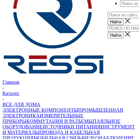
Главная
-
Каталог
-
ВСЕ ДЛЯ ДОМА
ЭЛЕКТРОННЫЕ КОМПОНЕНТЫ
ПРОМЫШЛЕННАЯ
ЭЛЕКТРОНИКА
ИЗМЕРИТЕЛЬНЫЕ
ПРИБОРЫ
КОММУТАЦИЯ И РАЗЪЕМЫ
ПАЯЛЬНОЕ
ОБОРУДОВАНИЕ
ИСТОЧНИКИ ПИТАНИЯ
ИНСТРУМЕНТ
И МАТЕРИАЛЫ
ПРОВОДА И КАБЕЛЬНАЯ
ПРОДУКЦИЯ
МОБИЛЬНАЯ СВЯЗЬ
ВИДЕОНАБЛЮДЕНИЕ