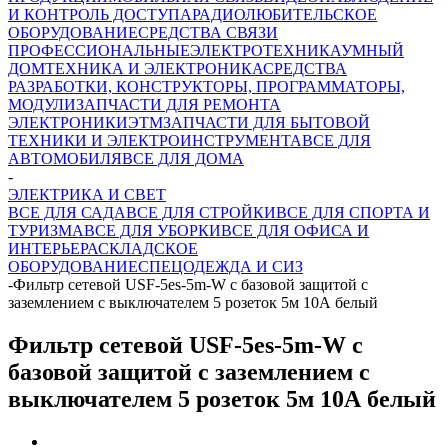
И КОНТРОЛЬ ДОСТУПА
РАДИОЛЮБИТЕЛЬСКОЕ
ОБОРУДОВАНИЕ
СРЕДСТВА СВЯЗИ
ПРОФЕССИОНАЛЬНЫЕ
ЭЛЕКТРОТЕХНИКА
УМНЫЙ
ДОМ
ТЕХНИКА И ЭЛЕКТРОНИКА
СРЕДСТВА
РАЗРАБОТКИ, КОНСТРУКТОРЫ, ПРОГРАММАТОРЫ,
МОДУЛИ
ЗАПЧАСТИ ДЛЯ РЕМОНТА
ЭЛЕКТРОНИКИ
ЭТМ
ЗАПЧАСТИ ДЛЯ БЫТОВОЙ
ТЕХНИКИ И ЭЛЕКТРОИНСТРУМЕНТА
ВСЕ ДЛЯ
АВТОМОБИЛЯ
ВСЕ ДЛЯ ДОМА
-
ЭЛЕКТРИКА И СВЕТ
ВСЕ ДЛЯ САДА
ВСЕ ДЛЯ СТРОЙКИ
ВСЕ ДЛЯ СПОРТА И
ТУРИЗМА
ВСЕ ДЛЯ УБОРКИ
ВСЕ ДЛЯ ОФИСА И
ИНТЕРЬЕРА
СКЛАДСКОЕ
ОБОРУДОВАНИЕ
СПЕЦОДЕЖДА И СИЗ
-
Фильтр сетевой USF-5es-5m-W с базовой защитой с
заземлением с выключателем 5 розеток 5м 10А белый
Фильтр сетевой USF-5es-5m-W с
базовой защитой с заземлением с
выключателем 5 розеток 5м 10А белый