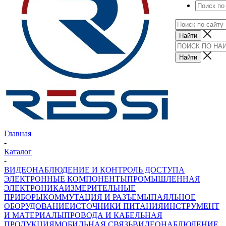
Главная
-
Каталог
-
ВИДЕОНАБЛЮДЕНИЕ И КОНТРОЛЬ ДОСТУПА
ЭЛЕКТРОННЫЕ КОМПОНЕНТЫ
ПРОМЫШЛЕННАЯ
ЭЛЕКТРОНИКА
ИЗМЕРИТЕЛЬНЫЕ
ПРИБОРЫ
КОММУТАЦИЯ И РАЗЪЕМЫ
ПАЯЛЬНОЕ
ОБОРУДОВАНИЕ
ИСТОЧНИКИ ПИТАНИЯ
ИНСТРУМЕНТ
И МАТЕРИАЛЫ
ПРОВОДА И КАБЕЛЬНАЯ
ПРОДУКЦИЯ
МОБИЛЬНАЯ СВЯЗЬ
ВИДЕОНАБЛЮДЕНИЕ