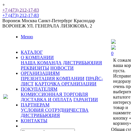
+
+7 (473) 212-17-83
+7 (473) 212-17-83
Воронеж
Москва
Санкт-Петербург
Краснодар
ВОРОНЕЖ
УЛ. ГЕНЕРАЛА ЛИЗЮКОВА, 2
Меню
КАТАЛОГ
0
О КОМПАНИИ
К сожал
НАША КОМАНДА
ДИСТРИБЬЮЦИЯ
ваша ко
РЕКВИЗИТЫ
НОВОСТИ
пуста.
ОРГАНИЗАЦИЯМ
Исправи
ПРЕЗЕНТАЦИЯ КОМПАНИИ
ПРАЙС-
недораз
ЛИСТ
КАРТОЧКА ОРГАНИЗАЦИИ
очень пр
ПОКУПАТЕЛЯМ
выберит
КОМИССИОННАЯ ТОРГОВЛЯ
каталоге
ДОСТАВКА И ОПЛАТА
ГАРАНТИИ
интерес
ПАРТНЕРАМ
товар и
УСЛОВИЯ СОТРУДНИЧЕСТВА
нажмите
ДИСТРИБЬЮЦИЯ
кнопку 
КОНТАКТЫ
корзину»
Общая су