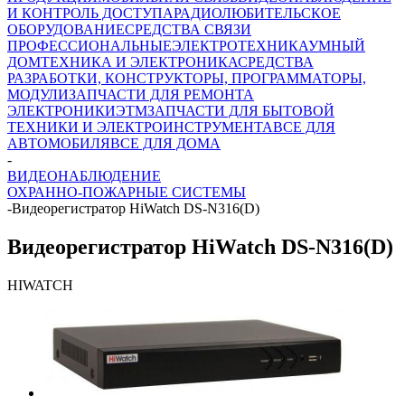
И КОНТРОЛЬ ДОСТУПА
РАДИОЛЮБИТЕЛЬСКОЕ
ОБОРУДОВАНИЕ
СРЕДСТВА СВЯЗИ
ПРОФЕССИОНАЛЬНЫЕ
ЭЛЕКТРОТЕХНИКА
УМНЫЙ
ДОМ
ТЕХНИКА И ЭЛЕКТРОНИКА
СРЕДСТВА
РАЗРАБОТКИ, КОНСТРУКТОРЫ, ПРОГРАММАТОРЫ,
МОДУЛИ
ЗАПЧАСТИ ДЛЯ РЕМОНТА
ЭЛЕКТРОНИКИ
ЭТМ
ЗАПЧАСТИ ДЛЯ БЫТОВОЙ
ТЕХНИКИ И ЭЛЕКТРОИНСТРУМЕНТА
ВСЕ ДЛЯ
АВТОМОБИЛЯ
ВСЕ ДЛЯ ДОМА
-
ВИДЕОНАБЛЮДЕНИЕ
ОХРАННО-ПОЖАРНЫЕ СИСТЕМЫ
-
Видеорегистратор HiWatch DS-N316(D)
Видеорегистратор HiWatch DS-N316(D)
HIWATCH