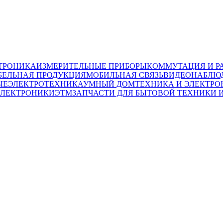
ТРОНИКА
ИЗМЕРИТЕЛЬНЫЕ ПРИБОРЫ
КОММУТАЦИЯ И Р
БЕЛЬНАЯ ПРОДУКЦИЯ
МОБИЛЬНАЯ СВЯЗЬ
ВИДЕОНАБЛЮД
ЫЕ
ЭЛЕКТРОТЕХНИКА
УМНЫЙ ДОМ
ТЕХНИКА И ЭЛЕКТРО
ЭЛЕКТРОНИКИ
ЭТМ
ЗАПЧАСТИ ДЛЯ БЫТОВОЙ ТЕХНИКИ 