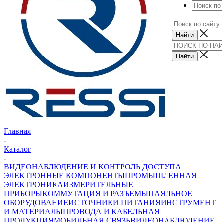
Главная
-
Каталог
-
ВИДЕОНАБЛЮДЕНИЕ И КОНТРОЛЬ ДОСТУПА
ЭЛЕКТРОННЫЕ КОМПОНЕНТЫ
ПРОМЫШЛЕННАЯ
ЭЛЕКТРОНИКА
ИЗМЕРИТЕЛЬНЫЕ
ПРИБОРЫ
КОММУТАЦИЯ И РАЗЪЕМЫ
ПАЯЛЬНОЕ
ОБОРУДОВАНИЕ
ИСТОЧНИКИ ПИТАНИЯ
ИНСТРУМЕНТ
И МАТЕРИАЛЫ
ПРОВОДА И КАБЕЛЬНАЯ
ПРОДУКЦИЯ
МОБИЛЬНАЯ СВЯЗЬ
ВИДЕОНАБЛЮДЕНИЕ