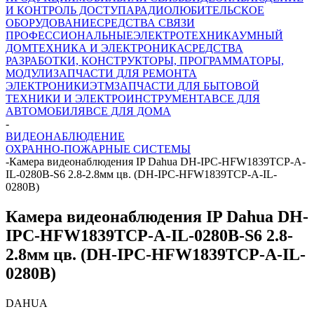
И КОНТРОЛЬ ДОСТУПА
РАДИОЛЮБИТЕЛЬСКОЕ
ОБОРУДОВАНИЕ
СРЕДСТВА СВЯЗИ
ПРОФЕССИОНАЛЬНЫЕ
ЭЛЕКТРОТЕХНИКА
УМНЫЙ
ДОМ
ТЕХНИКА И ЭЛЕКТРОНИКА
СРЕДСТВА
РАЗРАБОТКИ, КОНСТРУКТОРЫ, ПРОГРАММАТОРЫ,
МОДУЛИ
ЗАПЧАСТИ ДЛЯ РЕМОНТА
ЭЛЕКТРОНИКИ
ЭТМ
ЗАПЧАСТИ ДЛЯ БЫТОВОЙ
ТЕХНИКИ И ЭЛЕКТРОИНСТРУМЕНТА
ВСЕ ДЛЯ
АВТОМОБИЛЯ
ВСЕ ДЛЯ ДОМА
-
ВИДЕОНАБЛЮДЕНИЕ
ОХРАННО-ПОЖАРНЫЕ СИСТЕМЫ
-
Камера видеонаблюдения IP Dahua DH-IPC-HFW1839TCP-A-
IL-0280B-S6 2.8-2.8мм цв. (DH-IPC-HFW1839TCP-A-IL-
0280B)
Камера видеонаблюдения IP Dahua DH-
IPC-HFW1839TCP-A-IL-0280B-S6 2.8-
2.8мм цв. (DH-IPC-HFW1839TCP-A-IL-
0280B)
DAHUA