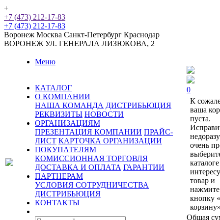
+
+7 (473) 212-17-83
+7 (473) 212-17-83
Воронеж
Москва
Санкт-Петербург
Краснодар
ВОРОНЕЖ
УЛ. ГЕНЕРАЛА ЛИЗЮКОВА, 2
Меню
КАТАЛОГ
0
О КОМПАНИИ
К сожал
НАША КОМАНДА
ДИСТРИБЬЮЦИЯ
ваша ко
РЕКВИЗИТЫ
НОВОСТИ
пуста.
ОРГАНИЗАЦИЯМ
Исправи
ПРЕЗЕНТАЦИЯ КОМПАНИИ
ПРАЙС-
недораз
ЛИСТ
КАРТОЧКА ОРГАНИЗАЦИИ
очень пр
ПОКУПАТЕЛЯМ
выберит
КОМИССИОННАЯ ТОРГОВЛЯ
каталоге
ДОСТАВКА И ОПЛАТА
ГАРАНТИИ
интерес
ПАРТНЕРАМ
товар и
УСЛОВИЯ СОТРУДНИЧЕСТВА
нажмите
ДИСТРИБЬЮЦИЯ
кнопку 
КОНТАКТЫ
корзину»
Общая су