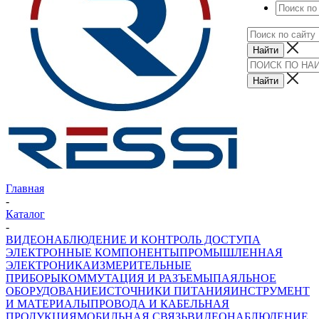
Главная
-
Каталог
-
ВИДЕОНАБЛЮДЕНИЕ И КОНТРОЛЬ ДОСТУПА
ЭЛЕКТРОННЫЕ КОМПОНЕНТЫ
ПРОМЫШЛЕННАЯ
ЭЛЕКТРОНИКА
ИЗМЕРИТЕЛЬНЫЕ
ПРИБОРЫ
КОММУТАЦИЯ И РАЗЪЕМЫ
ПАЯЛЬНОЕ
ОБОРУДОВАНИЕ
ИСТОЧНИКИ ПИТАНИЯ
ИНСТРУМЕНТ
И МАТЕРИАЛЫ
ПРОВОДА И КАБЕЛЬНАЯ
ПРОДУКЦИЯ
МОБИЛЬНАЯ СВЯЗЬ
ВИДЕОНАБЛЮДЕНИЕ