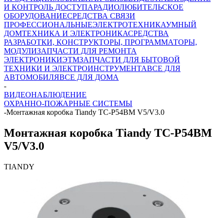
И КОНТРОЛЬ ДОСТУПА
РАДИОЛЮБИТЕЛЬСКОЕ
ОБОРУДОВАНИЕ
СРЕДСТВА СВЯЗИ
ПРОФЕССИОНАЛЬНЫЕ
ЭЛЕКТРОТЕХНИКА
УМНЫЙ
ДОМ
ТЕХНИКА И ЭЛЕКТРОНИКА
СРЕДСТВА
РАЗРАБОТКИ, КОНСТРУКТОРЫ, ПРОГРАММАТОРЫ,
МОДУЛИ
ЗАПЧАСТИ ДЛЯ РЕМОНТА
ЭЛЕКТРОНИКИ
ЭТМ
ЗАПЧАСТИ ДЛЯ БЫТОВОЙ
ТЕХНИКИ И ЭЛЕКТРОИНСТРУМЕНТА
ВСЕ ДЛЯ
АВТОМОБИЛЯ
ВСЕ ДЛЯ ДОМА
-
ВИДЕОНАБЛЮДЕНИЕ
ОХРАННО-ПОЖАРНЫЕ СИСТЕМЫ
-
Монтажная коробка Tiandy TC-P54BM V5/V3.0
Монтажная коробка Tiandy TC-P54BM
V5/V3.0
TIANDY