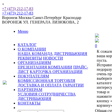
+
+7 (473) 212-17-83
+7 (473) 212-17-83
Воронеж
Москва
Санкт-Петербург
Краснодар
ВОРОНЕЖ
УЛ. ГЕНЕРАЛА ЛИЗЮКОВА, 2
Меню
КАТАЛОГ
0
О КОМПАНИИ
К сожал
НАША КОМАНДА
ДИСТРИБЬЮЦИЯ
ваша ко
РЕКВИЗИТЫ
НОВОСТИ
пуста.
ОРГАНИЗАЦИЯМ
Исправи
ПРЕЗЕНТАЦИЯ КОМПАНИИ
ПРАЙС-
недораз
ЛИСТ
КАРТОЧКА ОРГАНИЗАЦИИ
очень пр
ПОКУПАТЕЛЯМ
выберит
КОМИССИОННАЯ ТОРГОВЛЯ
каталоге
ДОСТАВКА И ОПЛАТА
ГАРАНТИИ
интерес
ПАРТНЕРАМ
товар и
УСЛОВИЯ СОТРУДНИЧЕСТВА
нажмите
ДИСТРИБЬЮЦИЯ
кнопку 
КОНТАКТЫ
корзину»
Общая су