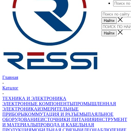
Главная
-
Каталог
-
ТЕХНИКА И ЭЛЕКТРОНИКА
ЭЛЕКТРОННЫЕ КОМПОНЕНТЫ
ПРОМЫШЛЕННАЯ
ЭЛЕКТРОНИКА
ИЗМЕРИТЕЛЬНЫЕ
ПРИБОРЫ
КОММУТАЦИЯ И РАЗЪЕМЫ
ПАЯЛЬНОЕ
ОБОРУДОВАНИЕ
ИСТОЧНИКИ ПИТАНИЯ
ИНСТРУМЕНТ
И МАТЕРИАЛЫ
ПРОВОДА И КАБЕЛЬНАЯ
ПРОДУКЦИЯ
МОБИЛЬНАЯ СВЯЗЬ
ВИДЕОНАБЛЮДЕНИЕ