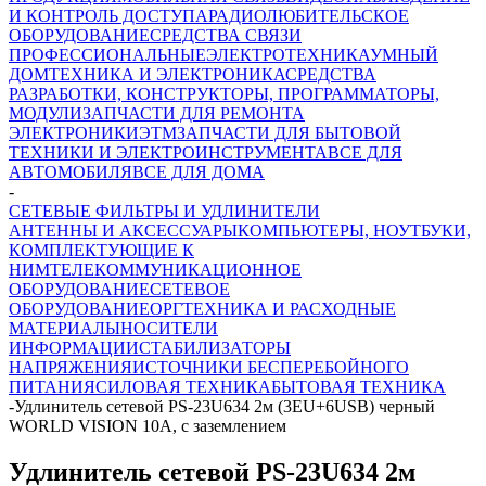
И КОНТРОЛЬ ДОСТУПА
РАДИОЛЮБИТЕЛЬСКОЕ
ОБОРУДОВАНИЕ
СРЕДСТВА СВЯЗИ
ПРОФЕССИОНАЛЬНЫЕ
ЭЛЕКТРОТЕХНИКА
УМНЫЙ
ДОМ
ТЕХНИКА И ЭЛЕКТРОНИКА
СРЕДСТВА
РАЗРАБОТКИ, КОНСТРУКТОРЫ, ПРОГРАММАТОРЫ,
МОДУЛИ
ЗАПЧАСТИ ДЛЯ РЕМОНТА
ЭЛЕКТРОНИКИ
ЭТМ
ЗАПЧАСТИ ДЛЯ БЫТОВОЙ
ТЕХНИКИ И ЭЛЕКТРОИНСТРУМЕНТА
ВСЕ ДЛЯ
АВТОМОБИЛЯ
ВСЕ ДЛЯ ДОМА
-
СЕТЕВЫЕ ФИЛЬТРЫ И УДЛИНИТЕЛИ
АНТЕННЫ И АКСЕССУАРЫ
КОМПЬЮТЕРЫ, НОУТБУКИ,
КОМПЛЕКТУЮЩИЕ К
НИМ
ТЕЛЕКОММУНИКАЦИОННОЕ
ОБОРУДОВАНИЕ
СЕТЕВОЕ
ОБОРУДОВАНИЕ
ОРГТЕХНИКА И РАСХОДНЫЕ
МАТЕРИАЛЫ
НОСИТЕЛИ
ИНФОРМАЦИИ
СТАБИЛИЗАТОРЫ
НАПРЯЖЕНИЯ
ИСТОЧНИКИ БЕСПЕРЕБОЙНОГО
ПИТАНИЯ
СИЛОВАЯ ТЕХНИКА
БЫТОВАЯ ТЕХНИКА
-
Удлинитель сетевой PS-23U634 2м (3EU+6USB) черный
WORLD VISION 10A, с заземлением
Удлинитель сетевой PS-23U634 2м