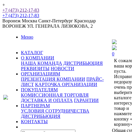
+
+7 (473) 212-17-83
+7 (473) 212-17-83
Воронеж
Москва
Санкт-Петербург
Краснодар
ВОРОНЕЖ
УЛ. ГЕНЕРАЛА ЛИЗЮКОВА, 2
Меню
КАТАЛОГ
0
О КОМПАНИИ
К сожал
НАША КОМАНДА
ДИСТРИБЬЮЦИЯ
ваша ко
РЕКВИЗИТЫ
НОВОСТИ
пуста.
ОРГАНИЗАЦИЯМ
Исправи
ПРЕЗЕНТАЦИЯ КОМПАНИИ
ПРАЙС-
недораз
ЛИСТ
КАРТОЧКА ОРГАНИЗАЦИИ
очень пр
ПОКУПАТЕЛЯМ
выберит
КОМИССИОННАЯ ТОРГОВЛЯ
каталоге
ДОСТАВКА И ОПЛАТА
ГАРАНТИИ
интерес
ПАРТНЕРАМ
товар и
УСЛОВИЯ СОТРУДНИЧЕСТВА
нажмите
ДИСТРИБЬЮЦИЯ
кнопку 
КОНТАКТЫ
корзину»
Общая су