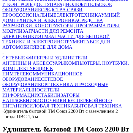
И КОНТРОЛЬ ДОСТУПА
РАДИОЛЮБИТЕЛЬСКОЕ
ОБОРУДОВАНИЕ
СРЕДСТВА СВЯЗИ
ПРОФЕССИОНАЛЬНЫЕ
ЭЛЕКТРОТЕХНИКА
УМНЫЙ
ДОМ
ТЕХНИКА И ЭЛЕКТРОНИКА
СРЕДСТВА
РАЗРАБОТКИ, КОНСТРУКТОРЫ, ПРОГРАММАТОРЫ,
МОДУЛИ
ЗАПЧАСТИ ДЛЯ РЕМОНТА
ЭЛЕКТРОНИКИ
ЭТМ
ЗАПЧАСТИ ДЛЯ БЫТОВОЙ
ТЕХНИКИ И ЭЛЕКТРОИНСТРУМЕНТА
ВСЕ ДЛЯ
АВТОМОБИЛЯ
ВСЕ ДЛЯ ДОМА
-
СЕТЕВЫЕ ФИЛЬТРЫ И УДЛИНИТЕЛИ
АНТЕННЫ И АКСЕССУАРЫ
КОМПЬЮТЕРЫ, НОУТБУКИ,
КОМПЛЕКТУЮЩИЕ К
НИМ
ТЕЛЕКОММУНИКАЦИОННОЕ
ОБОРУДОВАНИЕ
СЕТЕВОЕ
ОБОРУДОВАНИЕ
ОРГТЕХНИКА И РАСХОДНЫЕ
МАТЕРИАЛЫ
НОСИТЕЛИ
ИНФОРМАЦИИ
СТАБИЛИЗАТОРЫ
НАПРЯЖЕНИЯ
ИСТОЧНИКИ БЕСПЕРЕБОЙНОГО
ПИТАНИЯ
СИЛОВАЯ ТЕХНИКА
БЫТОВАЯ ТЕХНИКА
-
Удлинитель бытовой ТМ Союз 2200 Вт с заземлением 2
гнезда ПВС 1,5 м
Удлинитель бытовой ТМ Союз 2200 Вт