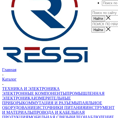
Главная
-
Каталог
-
ТЕХНИКА И ЭЛЕКТРОНИКА
ЭЛЕКТРОННЫЕ КОМПОНЕНТЫ
ПРОМЫШЛЕННАЯ
ЭЛЕКТРОНИКА
ИЗМЕРИТЕЛЬНЫЕ
ПРИБОРЫ
КОММУТАЦИЯ И РАЗЪЕМЫ
ПАЯЛЬНОЕ
ОБОРУДОВАНИЕ
ИСТОЧНИКИ ПИТАНИЯ
ИНСТРУМЕНТ
И МАТЕРИАЛЫ
ПРОВОДА И КАБЕЛЬНАЯ
ПРОДУКЦИЯ
МОБИЛЬНАЯ СВЯЗЬ
ВИДЕОНАБЛЮДЕНИЕ