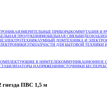
ТРОНИКА
ИЗМЕРИТЕЛЬНЫЕ ПРИБОРЫ
КОММУТАЦИЯ И Р
БЕЛЬНАЯ ПРОДУКЦИЯ
МОБИЛЬНАЯ СВЯЗЬ
ВИДЕОНАБЛЮД
ЫЕ
ЭЛЕКТРОТЕХНИКА
УМНЫЙ ДОМ
ТЕХНИКА И ЭЛЕКТРО
ЭЛЕКТРОНИКИ
ЭТМ
ЗАПЧАСТИ ДЛЯ БЫТОВОЙ ТЕХНИКИ 
 КОМПЛЕКТУЮЩИЕ К НИМ
ТЕЛЕКОММУНИКАЦИОННОЕ О
СТАБИЛИЗАТОРЫ НАПРЯЖЕНИЯ
ИСТОЧНИКИ БЕСПЕРЕБ
 гнезда ПВС 1,5 м