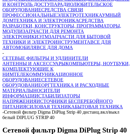
И КОНТРОЛЬ ДОСТУПА
РАДИОЛЮБИТЕЛЬСКОЕ
ОБОРУДОВАНИЕ
СРЕДСТВА СВЯЗИ
ПРОФЕССИОНАЛЬНЫЕ
ЭЛЕКТРОТЕХНИКА
УМНЫЙ
ДОМ
ТЕХНИКА И ЭЛЕКТРОНИКА
СРЕДСТВА
РАЗРАБОТКИ, КОНСТРУКТОРЫ, ПРОГРАММАТОРЫ,
МОДУЛИ
ЗАПЧАСТИ ДЛЯ РЕМОНТА
ЭЛЕКТРОНИКИ
ЭТМ
ЗАПЧАСТИ ДЛЯ БЫТОВОЙ
ТЕХНИКИ И ЭЛЕКТРОИНСТРУМЕНТА
ВСЕ ДЛЯ
АВТОМОБИЛЯ
ВСЕ ДЛЯ ДОМА
-
СЕТЕВЫЕ ФИЛЬТРЫ И УДЛИНИТЕЛИ
АНТЕННЫ И АКСЕССУАРЫ
КОМПЬЮТЕРЫ, НОУТБУКИ,
КОМПЛЕКТУЮЩИЕ К
НИМ
ТЕЛЕКОММУНИКАЦИОННОЕ
ОБОРУДОВАНИЕ
СЕТЕВОЕ
ОБОРУДОВАНИЕ
ОРГТЕХНИКА И РАСХОДНЫЕ
МАТЕРИАЛЫ
НОСИТЕЛИ
ИНФОРМАЦИИ
СТАБИЛИЗАТОРЫ
НАПРЯЖЕНИЯ
ИСТОЧНИКИ БЕСПЕРЕБОЙНОГО
ПИТАНИЯ
СИЛОВАЯ ТЕХНИКА
БЫТОВАЯ ТЕХНИКА
-
Сетевой фильтр Digma DiPlug Strip 40 дистанц.вкл/выкл
белый DIPLUG STRIP 40
Сетевой фильтр Digma DiPlug Strip 40