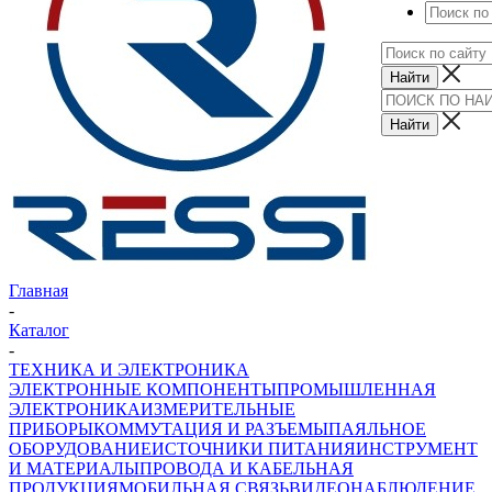
Главная
-
Каталог
-
ТЕХНИКА И ЭЛЕКТРОНИКА
ЭЛЕКТРОННЫЕ КОМПОНЕНТЫ
ПРОМЫШЛЕННАЯ
ЭЛЕКТРОНИКА
ИЗМЕРИТЕЛЬНЫЕ
ПРИБОРЫ
КОММУТАЦИЯ И РАЗЪЕМЫ
ПАЯЛЬНОЕ
ОБОРУДОВАНИЕ
ИСТОЧНИКИ ПИТАНИЯ
ИНСТРУМЕНТ
И МАТЕРИАЛЫ
ПРОВОДА И КАБЕЛЬНАЯ
ПРОДУКЦИЯ
МОБИЛЬНАЯ СВЯЗЬ
ВИДЕОНАБЛЮДЕНИЕ