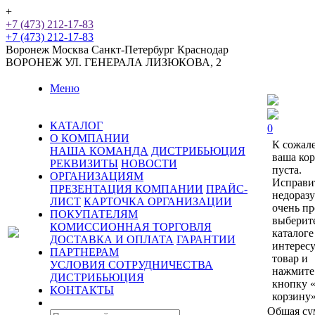
+
+7 (473) 212-17-83
+7 (473) 212-17-83
Воронеж
Москва
Санкт-Петербург
Краснодар
ВОРОНЕЖ
УЛ. ГЕНЕРАЛА ЛИЗЮКОВА, 2
Меню
КАТАЛОГ
0
О КОМПАНИИ
К сожал
НАША КОМАНДА
ДИСТРИБЬЮЦИЯ
ваша ко
РЕКВИЗИТЫ
НОВОСТИ
пуста.
ОРГАНИЗАЦИЯМ
Исправи
ПРЕЗЕНТАЦИЯ КОМПАНИИ
ПРАЙС-
недораз
ЛИСТ
КАРТОЧКА ОРГАНИЗАЦИИ
очень пр
ПОКУПАТЕЛЯМ
выберит
КОМИССИОННАЯ ТОРГОВЛЯ
каталоге
ДОСТАВКА И ОПЛАТА
ГАРАНТИИ
интерес
ПАРТНЕРАМ
товар и
УСЛОВИЯ СОТРУДНИЧЕСТВА
нажмите
ДИСТРИБЬЮЦИЯ
кнопку 
КОНТАКТЫ
корзину»
Общая су