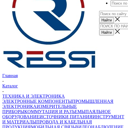
Главная
-
Каталог
-
ТЕХНИКА И ЭЛЕКТРОНИКА
ЭЛЕКТРОННЫЕ КОМПОНЕНТЫ
ПРОМЫШЛЕННАЯ
ЭЛЕКТРОНИКА
ИЗМЕРИТЕЛЬНЫЕ
ПРИБОРЫ
КОММУТАЦИЯ И РАЗЪЕМЫ
ПАЯЛЬНОЕ
ОБОРУДОВАНИЕ
ИСТОЧНИКИ ПИТАНИЯ
ИНСТРУМЕНТ
И МАТЕРИАЛЫ
ПРОВОДА И КАБЕЛЬНАЯ
ПРОДУКЦИЯ
МОБИЛЬНАЯ СВЯЗЬ
ВИДЕОНАБЛЮДЕНИЕ