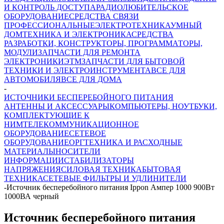
И КОНТРОЛЬ ДОСТУПА
РАДИОЛЮБИТЕЛЬСКОЕ
ОБОРУДОВАНИЕ
СРЕДСТВА СВЯЗИ
ПРОФЕССИОНАЛЬНЫЕ
ЭЛЕКТРОТЕХНИКА
УМНЫЙ
ДОМ
ТЕХНИКА И ЭЛЕКТРОНИКА
СРЕДСТВА
РАЗРАБОТКИ, КОНСТРУКТОРЫ, ПРОГРАММАТОРЫ,
МОДУЛИ
ЗАПЧАСТИ ДЛЯ РЕМОНТА
ЭЛЕКТРОНИКИ
ЭТМ
ЗАПЧАСТИ ДЛЯ БЫТОВОЙ
ТЕХНИКИ И ЭЛЕКТРОИНСТРУМЕНТА
ВСЕ ДЛЯ
АВТОМОБИЛЯ
ВСЕ ДЛЯ ДОМА
-
ИСТОЧНИКИ БЕСПЕРЕБОЙНОГО ПИТАНИЯ
АНТЕННЫ И АКСЕССУАРЫ
КОМПЬЮТЕРЫ, НОУТБУКИ,
КОМПЛЕКТУЮЩИЕ К
НИМ
ТЕЛЕКОММУНИКАЦИОННОЕ
ОБОРУДОВАНИЕ
СЕТЕВОЕ
ОБОРУДОВАНИЕ
ОРГТЕХНИКА И РАСХОДНЫЕ
МАТЕРИАЛЫ
НОСИТЕЛИ
ИНФОРМАЦИИ
СТАБИЛИЗАТОРЫ
НАПРЯЖЕНИЯ
СИЛОВАЯ ТЕХНИКА
БЫТОВАЯ
ТЕХНИКА
СЕТЕВЫЕ ФИЛЬТРЫ И УДЛИНИТЕЛИ
-
Источник бесперебойного питания Ippon Ампер 1000 900Вт
1000ВА черный
Источник бесперебойного питания