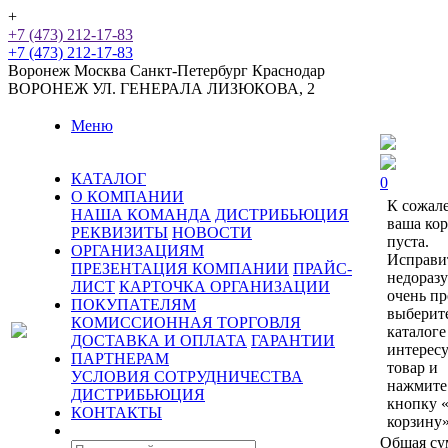
+
+7 (473) 212-17-83
+7 (473) 212-17-83
Воронеж
Москва
Санкт-Петербург
Краснодар
ВОРОНЕЖ
УЛ. ГЕНЕРАЛА ЛИЗЮКОВА, 2
Меню
КАТАЛОГ
0
О КОМПАНИИ
К сожал
НАША КОМАНДА
ДИСТРИБЬЮЦИЯ
ваша ко
РЕКВИЗИТЫ
НОВОСТИ
пуста.
ОРГАНИЗАЦИЯМ
Исправи
ПРЕЗЕНТАЦИЯ КОМПАНИИ
ПРАЙС-
недораз
ЛИСТ
КАРТОЧКА ОРГАНИЗАЦИИ
очень пр
ПОКУПАТЕЛЯМ
выберит
КОМИССИОННАЯ ТОРГОВЛЯ
каталоге
ДОСТАВКА И ОПЛАТА
ГАРАНТИИ
интерес
ПАРТНЕРАМ
товар и
УСЛОВИЯ СОТРУДНИЧЕСТВА
нажмите
ДИСТРИБЬЮЦИЯ
кнопку 
КОНТАКТЫ
корзину»
Общая су