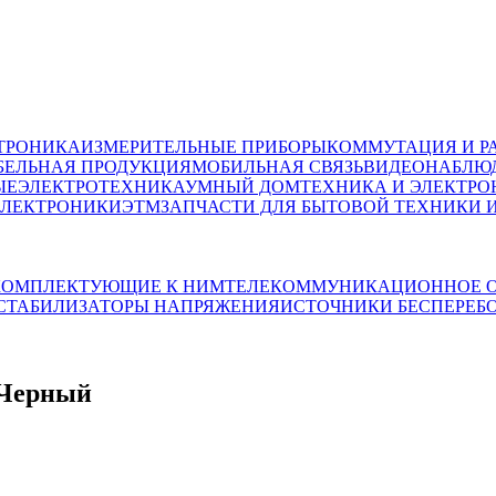
ТРОНИКА
ИЗМЕРИТЕЛЬНЫЕ ПРИБОРЫ
КОММУТАЦИЯ И Р
БЕЛЬНАЯ ПРОДУКЦИЯ
МОБИЛЬНАЯ СВЯЗЬ
ВИДЕОНАБЛЮД
ЫЕ
ЭЛЕКТРОТЕХНИКА
УМНЫЙ ДОМ
ТЕХНИКА И ЭЛЕКТРО
ЭЛЕКТРОНИКИ
ЭТМ
ЗАПЧАСТИ ДЛЯ БЫТОВОЙ ТЕХНИКИ 
 КОМПЛЕКТУЮЩИЕ К НИМ
ТЕЛЕКОММУНИКАЦИОННОЕ О
СТАБИЛИЗАТОРЫ НАПРЯЖЕНИЯ
ИСТОЧНИКИ БЕСПЕРЕБ
 Черный