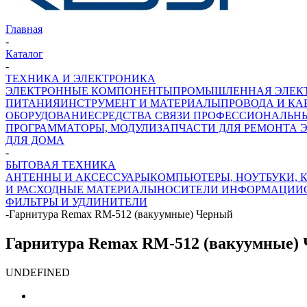
Главная
-
Каталог
-
ТЕХНИКА И ЭЛЕКТРОНИКА
ЭЛЕКТРОННЫЕ КОМПОНЕНТЫ
ПРОМЫШЛЕННАЯ ЭЛЕК
ПИТАНИЯ
ИНСТРУМЕНТ И МАТЕРИАЛЫ
ПРОВОДА И КА
ОБОРУДОВАНИЕ
СРЕДСТВА СВЯЗИ ПРОФЕССИОНАЛЬН
ПРОГРАММАТОРЫ, МОДУЛИ
ЗАПЧАСТИ ДЛЯ РЕМОНТА 
ДЛЯ ДОМА
-
БЫТОВАЯ ТЕХНИКА
АНТЕННЫ И АКСЕССУАРЫ
КОМПЬЮТЕРЫ, НОУТБУКИ,
И РАСХОДНЫЕ МАТЕРИАЛЫ
НОСИТЕЛИ ИНФОРМАЦИИ
ФИЛЬТРЫ И УДЛИНИТЕЛИ
-
Гарнитура Remax RM-512 (вакуумные) Черный
Гарнитура Remax RM-512 (вакуумные)
UNDEFINED